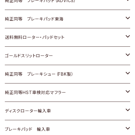
三菱
マツダ
三菱
ダイハツ
日産
いすゞ
ホンダ
トヨタ
純正同等 ブレーキパッド（ADVICS）
スバル
三菱
日野
マツダ
いすゞ
ダイハツ
スズキ
ホンダ
トヨタ
純正同等 ブレーキパッド東海
日野
日野
三菱ふそう
三菱
ダイハツ
マツダ
日産
スズキ
ホンダ
トヨタ
送料無料ローター・パッドセット
三菱ふそう
三菱ふそう
その他
スバル
マツダ
三菱
ダイハツ
日産
スズキ
ホンダ
トヨタ
ゴールドスリットローター
ＢＭＷ
三菱
マツダ
いすゞ
日産
日産
ホンダ
トヨタ
純正同等 ブレーキシュー（FBK製）
スバル
三菱
ダイハツ
ダイハツ
いすゞ
スズキ
ホンダ
ホンダ
純正同等HST車検対応マフラー
スバル
マツダ
マツダ
ダイハツ
日産
スズキ
スズキ
トヨタ
ディスクローター輸入車
三菱
三菱
マツダ
ダイハツ
日産
日産
ホンダ
ＡＵＤＩ
ブレーキパッド 輸入車