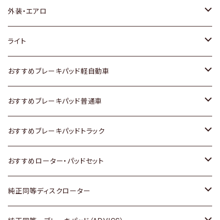
トヨタ
外装・エアロ
ホンダ
トヨタ
ライト
スズキ
ホンダ
トヨタ
おすすめブレーキパッド軽自動車
日産
スズキ
スズキ
トヨタ
おすすめブレーキパッド普通車
いすゞ
日産
日産
ホンダ
トヨタ
おすすめブレーキパッドトラック
ダイハツ
いすゞ
いすゞ
スズキ
ホンダ
トヨタ
おすすめローター・パッドセット
マツダ
ダイハツ
ダイハツ
日産
スズキ
日産
トヨタ
純正同等ディスクローター