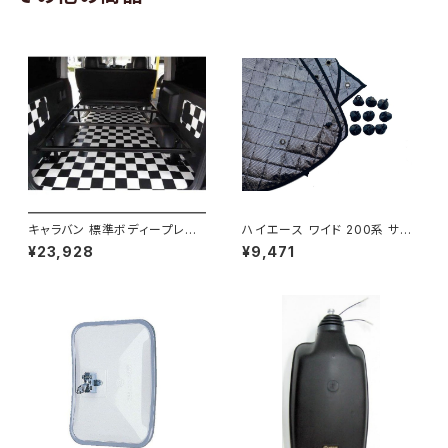
キャラバン 標準ボディープレミ
ハイエース ワイド 200系 サン
アムＧＸ/ＧＸライダ～用ベッドキ
シェード キャンピング 4層構造
¥23,928
¥9,471
ットフレーム GZ100-1
車中泊 遮光 断熱 暑さ対策 盗
難防止 目隠し 日よけ 10枚 JP-
TYD-HIACE-W-10P