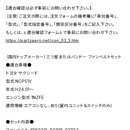
【適合確認は必ず事前にお問い合わせ下さい。】
（注意）ご注文の際には、注文フォームの備考欄に「車台番号」、
「型式」、「型式指定番号」、「類別区分番号」をご記入下さい。
もしくは、↓適合確認フォーム↓で事前にお問い合わせ下さい。
https://partzaero.net/con_03_3.htm
（国内トップメーカー）三ツ星またはバンドー ファンベルトセット
●適合車種●
トヨタ サクシード
型式:NCP51V
年式:H24.01～
エンジン型式:1NZFE
適用情報:エアコンなし、あり(室内ユニット＆スイッチのみ)
●セット内容●
ファンベルト:4PK920L 90916-02704