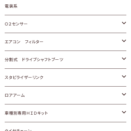
日野
三菱
マツダ
日産
スズキ
トヨタ
電装系
スバル
三菱
ダイハツ
ダイハツ
ホンダ
Ｏ２センサー
スバル
マツダ
三菱
スズキ
トヨタ
エアコン フィルター
三菱
スバル
日産
ホンダ
トヨタ
分割式 ドライブシャフトブーツ
スバル
いすゞ
スズキ
ホンダ
トヨタ
スタビライザーリンク
ダイハツ
日産
スズキ
ホンダ
トヨタ
ロアアーム
マツダ
ダイハツ
日産
スズキ
ホンダ
ホンダ
車種別専用ＨＩＤキット
三菱
マツダ
いすゞ
日産
スズキ
スズキ
トヨタ
タイヤチェーン