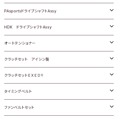
スバル
スバル
三菱
マツダ
ダイハツ
ダイハツ
スズキ
ＢＥＮＺ
ＢＥＮＺ
PAsportsドライブシャフトAssy
ＢＥＮＺ
スバル
三菱
マツダ
マツダ
日産
ＢＭＷ
ＢＭＷ
トヨタ
HDK ドライブシャフトAssy
スバル
三菱
三菱
いすゞ
GOLF
ＷＡＧＥＮ
ホンダ
スズキ
オートテンショナー
スバル
スバル
ダイハツ
ＷＡＧＥＮ
ＶＯＬＶＯ
スズキ
ダイハツ
トヨタ
クラッチセット アイシン製
マツダ
アストロ（シボレー）
日産
日産
ホンダ
クラッチセットＥＸＥＤＹ
三菱
クライスラー
ダイハツ
ホンダ
スズキ
ホンダ
タイミングベルト
スバル
マツダ
マツダ
ダイハツ
スズキ
トヨタ
ファンベルトセット