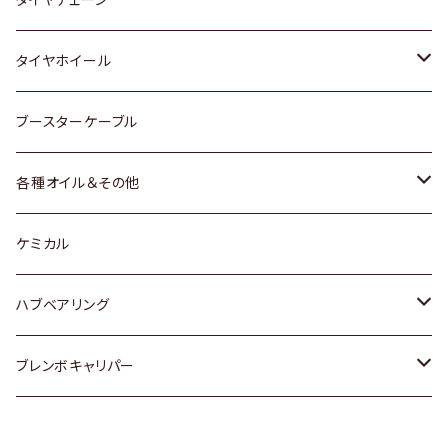
マツダ
スバル
三菱
ダイハツ
ダイハツ
日産
日産
タイヤホイール
レクサス
スバル
マツダ
スバル
ダイハツ
ダイハツ
トヨタ
ブースターケーブル
三菱
マツダ
マツダ
ホンダ
各種オイル＆その他
スバル
スバル
スズキ
ディーデル洗浄添加剤
ケミカル
日産
ハブベアリング
ダイハツ
トヨタ
ブレンボキャリパー
ホンダ
ホンダ