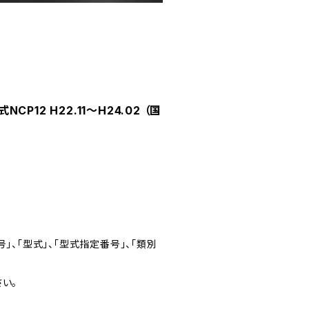
P12 H22.11～H24.02 （国
」、「型式」、「型式指定番号」、「類別
い。