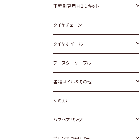
マツダ
ダイハツ
日産
スズキ
ホンダ
ホンダ
車種別専用ＨＩＤキット
三菱
マツダ
いすゞ
日産
スズキ
スズキ
トヨタ
タイヤチェーン
マツダ
スバル
三菱
ダイハツ
ダイハツ
日産
日産
タイヤホイール
レクサス
スバル
マツダ
スバル
ダイハツ
ダイハツ
トヨタ
ブースターケーブル
三菱
マツダ
マツダ
ホンダ
各種オイル＆その他
スバル
スバル
スズキ
ディーデル洗浄添加剤
ケミカル
日産
ハブベアリング
ダイハツ
トヨタ
ブレンボキャリパー