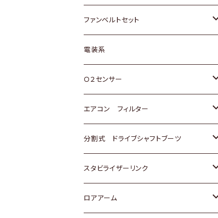
スバル
マツダ
マツダ
ダイハツ
スズキ
トヨタ
ファンベルトセット
日野
三菱
マツダ
日産
スズキ
トヨタ
電装系
スバル
三菱
ダイハツ
ダイハツ
ホンダ
Ｏ２センサー
スバル
マツダ
三菱
スズキ
トヨタ
エアコン フィルター
三菱
スバル
日産
ホンダ
トヨタ
分割式 ドライブシャフトブーツ
スバル
いすゞ
スズキ
ホンダ
トヨタ
スタビライザーリンク
ダイハツ
日産
スズキ
ホンダ
トヨタ
ロアアーム