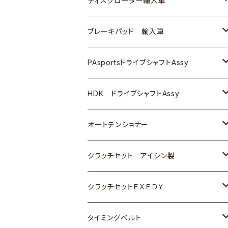
ディスクローター輸入車
三菱
三菱
マツダ
ダイハツ
日産
日産
ホンダ
ＡＵＤＩ
ブレーキパッド 輸入車
スバル
スバル
三菱
マツダ
ダイハツ
ダイハツ
スズキ
ＢＥＮＺ
ＢＥＮＺ
PAsportsドライブシャフトAssy
ＢＥＮＺ
スバル
三菱
マツダ
マツダ
日産
ＢＭＷ
ＢＭＷ
トヨタ
HDK ドライブシャフトAssy
スバル
三菱
三菱
いすゞ
GOLF
ＷＡＧＥＮ
ホンダ
スズキ
オートテンショナー
スバル
スバル
ダイハツ
ＷＡＧＥＮ
ＶＯＬＶＯ
スズキ
ダイハツ
トヨタ
クラッチセット アイシン製
マツダ
アストロ（シボレー）
日産
日産
ホンダ
クラッチセットＥＸＥＤＹ
三菱
クライスラー
ダイハツ
ホンダ
スズキ
ホンダ
タイミングベルト