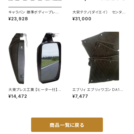
キャラバン 標準ボディープレミ
大栄テクノ(ダイエイ） センタ
アムＧＸ/ＧＸライダ～用ベッドキ
ーパイプ 'MMT-6497CP キッ
¥23,928
¥31,000
ットフレーム GZ100-1
クス H59A 個人宅NG
大東プレス工業 【ヒーター付】ハ
エブリィ エブリィワゴン DA17V
イウェイミラー ヒーター付 100
DA17W サンシェード エブリー
¥14,472
¥7,477
0R DI-5101CXY
マルチサンシェード 車種専用 8
枚set カーテン 遮光 車中泊 JP
-TYD-DA17
商品一覧に戻る