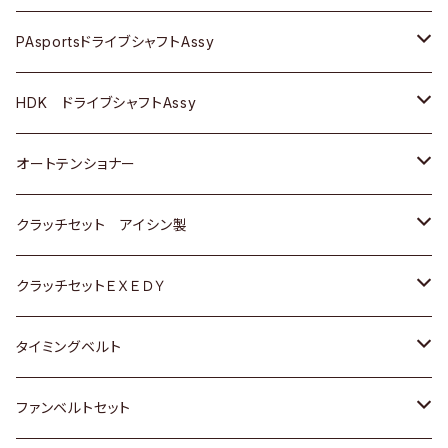
スバル
スバル
三菱
マツダ
ダイハツ
ダイハツ
スズキ
ＢＥＮＺ
ＢＥＮＺ
PAsportsドライブシャフトAssy
ＢＥＮＺ
スバル
三菱
マツダ
マツダ
日産
ＢＭＷ
ＢＭＷ
トヨタ
HDK ドライブシャフトAssy
スバル
三菱
三菱
いすゞ
GOLF
ＷＡＧＥＮ
ホンダ
スズキ
オートテンショナー
スバル
スバル
ダイハツ
ＷＡＧＥＮ
ＶＯＬＶＯ
スズキ
ダイハツ
トヨタ
クラッチセット アイシン製
マツダ
アストロ（シボレー）
日産
日産
ホンダ
クラッチセットＥＸＥＤＹ
三菱
クライスラー
ダイハツ
ホンダ
スズキ
ホンダ
タイミングベルト
スバル
マツダ
マツダ
ダイハツ
スズキ
トヨタ
ファンベルトセット