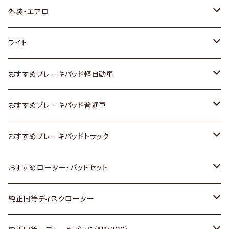
トヨタ
外装・エアロ
ホンダ
トヨタ
ライト
スズキ
ホンダ
トヨタ
おすすめブレーキパッド軽自動車
日産
スズキ
スズキ
トヨタ
おすすめブレーキパッド普通車
いすゞ
日産
日産
ホンダ
トヨタ
おすすめブレーキパッドトラック
ダイハツ
いすゞ
いすゞ
スズキ
ホンダ
トヨタ
おすすめローター・パッドセット
マツダ
ダイハツ
ダイハツ
日産
スズキ
日産
トヨタ
純正同等ディスクローター