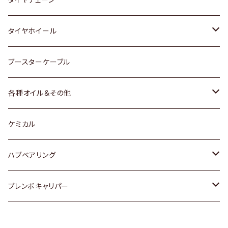
マツダ
スバル
三菱
ダイハツ
ダイハツ
日産
日産
タイヤホイール
レクサス
スバル
マツダ
スバル
ダイハツ
ダイハツ
トヨタ
ブースターケーブル
三菱
マツダ
マツダ
ホンダ
各種オイル＆その他
スバル
スバル
スズキ
ディーデル洗浄添加剤
ケミカル
日産
ハブベアリング
ダイハツ
トヨタ
ブレンボキャリパー
ホンダ
ホンダ