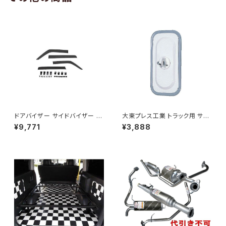
ドアバイザー サイドバイザー タ
大東プレス工業 トラック用 サイ
ンク 900系 ルーミー 900系 M
ドミラー/バックミラー J08 330
¥9,771
¥3,888
900A M910A サイドドア 金具
X170 L012 DI-7
付き ZERO DS13