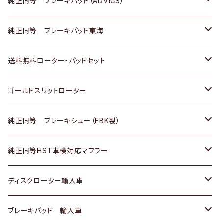
三菱
マツダ
三菱
ダイハツ
日産
いすゞ
ホンダ
トヨタ
純正同等 ブレーキパッド（ADVICS）
スバル
三菱
日野
マツダ
いすゞ
ダイハツ
スズキ
ホンダ
トヨタ
純正同等 ブレーキパッド東海
日野
日野
三菱ふそう
三菱
ダイハツ
マツダ
日産
スズキ
ホンダ
トヨタ
送料無料ローター・パッドセット
三菱ふそう
三菱ふそう
その他
スバル
マツダ
三菱
ダイハツ
日産
スズキ
ホンダ
トヨタ
ゴールドスリットローター
ＢＭＷ
三菱
マツダ
いすゞ
日産
日産
ホンダ
トヨタ
純正同等 ブレーキシュー（FBK製）
スバル
三菱
ダイハツ
ダイハツ
いすゞ
スズキ
ホンダ
ホンダ
純正同等HST車検対応マフラー
スバル
マツダ
マツダ
ダイハツ
日産
スズキ
スズキ
トヨタ
ディスクローター輸入車
三菱
三菱
マツダ
ダイハツ
日産
日産
ホンダ
ＡＵＤＩ
ブレーキパッド 輸入車