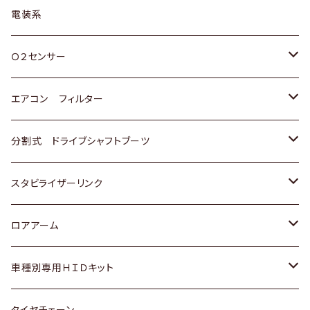
日野
三菱
マツダ
日産
スズキ
トヨタ
電装系
スバル
三菱
ダイハツ
ダイハツ
ホンダ
Ｏ２センサー
スバル
マツダ
三菱
スズキ
トヨタ
エアコン フィルター
三菱
スバル
日産
ホンダ
トヨタ
分割式 ドライブシャフトブーツ
スバル
いすゞ
スズキ
ホンダ
トヨタ
スタビライザーリンク
ダイハツ
日産
スズキ
ホンダ
トヨタ
ロアアーム
マツダ
ダイハツ
日産
スズキ
ホンダ
ホンダ
車種別専用ＨＩＤキット
三菱
マツダ
いすゞ
日産
スズキ
スズキ
トヨタ
タイヤチェーン