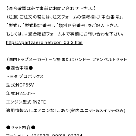
【適合確認は必ず事前にお問い合わせ下さい。】
（注意）ご注文の際には、注文フォームの備考欄に「車台番号」、
「型式」、「型式指定番号」、「類別区分番号」をご記入下さい。
もしくは、↓適合確認フォーム↓で事前にお問い合わせ下さい。
https://partzaero.net/con_03_3.htm
（国内トップメーカー）三ツ星またはバンドー ファンベルトセット
●適合車種●
トヨタ プロボックス
型式:NCP55V
年式:H24.01～
エンジン型式:1NZFE
適用情報:AT、エアコンなし、あり(室内ユニット＆スイッチのみ)
●セット内容●
ファンベルト:4PK920L 90916-02704