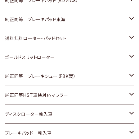
三菱
マツダ
三菱
ダイハツ
日産
いすゞ
ホンダ
トヨタ
純正同等 ブレーキパッド（ADVICS）
スバル
三菱
日野
マツダ
いすゞ
ダイハツ
スズキ
ホンダ
トヨタ
純正同等 ブレーキパッド東海
日野
日野
三菱ふそう
三菱
ダイハツ
マツダ
日産
スズキ
ホンダ
トヨタ
送料無料ローター・パッドセット
三菱ふそう
三菱ふそう
その他
スバル
マツダ
三菱
ダイハツ
日産
スズキ
ホンダ
トヨタ
ゴールドスリットローター
ＢＭＷ
三菱
マツダ
いすゞ
日産
日産
ホンダ
トヨタ
純正同等 ブレーキシュー（FBK製）
スバル
三菱
ダイハツ
ダイハツ
いすゞ
スズキ
ホンダ
ホンダ
純正同等HST車検対応マフラー
スバル
マツダ
マツダ
ダイハツ
日産
スズキ
スズキ
トヨタ
ディスクローター輸入車
三菱
三菱
マツダ
ダイハツ
日産
日産
ホンダ
ＡＵＤＩ
ブレーキパッド 輸入車