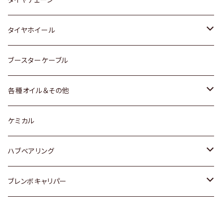
マツダ
スバル
三菱
ダイハツ
ダイハツ
日産
日産
タイヤホイール
レクサス
スバル
マツダ
スバル
ダイハツ
ダイハツ
トヨタ
ブースターケーブル
三菱
マツダ
マツダ
ホンダ
各種オイル＆その他
スバル
スバル
スズキ
ディーデル洗浄添加剤
ケミカル
日産
ハブベアリング
ダイハツ
トヨタ
ブレンボキャリパー
ホンダ
ホンダ