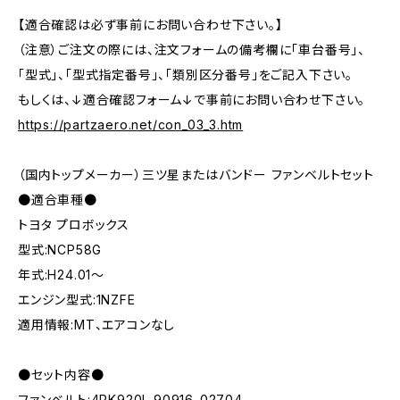
【適合確認は必ず事前にお問い合わせ下さい。】
（注意）ご注文の際には、注文フォームの備考欄に「車台番号」、
「型式」、「型式指定番号」、「類別区分番号」をご記入下さい。
もしくは、↓適合確認フォーム↓で事前にお問い合わせ下さい。
https://partzaero.net/con_03_3.htm
（国内トップメーカー）三ツ星またはバンドー ファンベルトセット
●適合車種●
トヨタ プロボックス
型式:NCP58G
年式:H24.01～
エンジン型式:1NZFE
適用情報:MT、エアコンなし
●セット内容●
ファンベルト:4PK920L 90916-02704