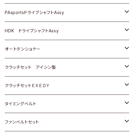
スバル
スバル
三菱
マツダ
ダイハツ
ダイハツ
スズキ
ＢＥＮＺ
ＢＥＮＺ
PAsportsドライブシャフトAssy
ＢＥＮＺ
スバル
三菱
マツダ
マツダ
日産
ＢＭＷ
ＢＭＷ
トヨタ
HDK ドライブシャフトAssy
スバル
三菱
三菱
いすゞ
GOLF
ＷＡＧＥＮ
ホンダ
スズキ
オートテンショナー
スバル
スバル
ダイハツ
ＷＡＧＥＮ
ＶＯＬＶＯ
スズキ
ダイハツ
トヨタ
クラッチセット アイシン製
マツダ
アストロ（シボレー）
日産
日産
ホンダ
クラッチセットＥＸＥＤＹ
三菱
クライスラー
ダイハツ
ホンダ
スズキ
ホンダ
タイミングベルト
スバル
マツダ
マツダ
ダイハツ
スズキ
トヨタ
ファンベルトセット