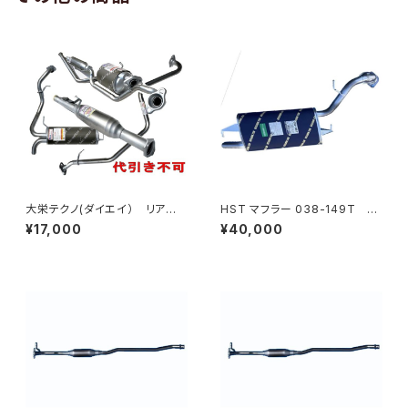
大栄テクノ(ダイエイ） リア
HST マフラー 038-149T ウ
マフラー MHD-7044SUS ゼ
ィッシュ ZGE21G トヨタ 本体オ
¥17,000
¥40,000
スト JE2 個人宅NG
ールステンレス 車検対応 純正
同等