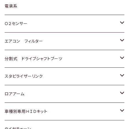
日野
三菱
マツダ
日産
スズキ
トヨタ
電装系
スバル
三菱
ダイハツ
ダイハツ
ホンダ
Ｏ２センサー
スバル
マツダ
三菱
スズキ
トヨタ
エアコン フィルター
三菱
スバル
日産
ホンダ
トヨタ
分割式 ドライブシャフトブーツ
スバル
いすゞ
スズキ
ホンダ
トヨタ
スタビライザーリンク
ダイハツ
日産
スズキ
ホンダ
トヨタ
ロアアーム
マツダ
ダイハツ
日産
スズキ
ホンダ
ホンダ
車種別専用ＨＩＤキット
三菱
マツダ
いすゞ
日産
スズキ
スズキ
トヨタ
タイヤチェーン