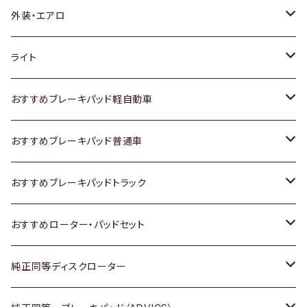
トヨタ
外装・エアロ
ホンダ
トヨタ
ライト
スズキ
ホンダ
トヨタ
おすすめブレーキパッド軽自動車
日産
スズキ
スズキ
トヨタ
おすすめブレーキパッド普通車
いすゞ
日産
日産
ホンダ
トヨタ
おすすめブレーキパッドトラック
ダイハツ
いすゞ
いすゞ
スズキ
ホンダ
トヨタ
おすすめローター・パッドセット
マツダ
ダイハツ
ダイハツ
日産
スズキ
日産
トヨタ
純正同等ディスクローター