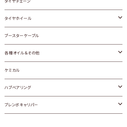
三菱
マツダ
いすゞ
日産
スズキ
スズキ
トヨタ
タイヤチェーン
マツダ
スバル
三菱
ダイハツ
ダイハツ
日産
日産
タイヤホイール
レクサス
スバル
マツダ
スバル
ダイハツ
ダイハツ
トヨタ
ブースターケーブル
三菱
マツダ
マツダ
ホンダ
各種オイル＆その他
スバル
スバル
スズキ
ディーデル洗浄添加剤
ケミカル
日産
ハブベアリング
ダイハツ
トヨタ
ブレンボキャリパー
ホンダ
ホンダ