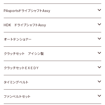
スバル
スバル
三菱
マツダ
ダイハツ
ダイハツ
スズキ
ＢＥＮＺ
ＢＥＮＺ
PAsportsドライブシャフトAssy
ＢＥＮＺ
スバル
三菱
マツダ
マツダ
日産
ＢＭＷ
ＢＭＷ
トヨタ
HDK ドライブシャフトAssy
スバル
三菱
三菱
いすゞ
GOLF
ＷＡＧＥＮ
ホンダ
スズキ
オートテンショナー
スバル
スバル
ダイハツ
ＷＡＧＥＮ
ＶＯＬＶＯ
スズキ
ダイハツ
トヨタ
クラッチセット アイシン製
マツダ
アストロ（シボレー）
日産
日産
ホンダ
クラッチセットＥＸＥＤＹ
三菱
クライスラー
ダイハツ
ホンダ
スズキ
ホンダ
タイミングベルト
スバル
マツダ
マツダ
ダイハツ
スズキ
トヨタ
ファンベルトセット