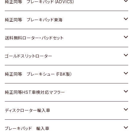
三菱
マツダ
三菱
ダイハツ
日産
いすゞ
ホンダ
トヨタ
純正同等 ブレーキパッド（ADVICS）
スバル
三菱
日野
マツダ
いすゞ
ダイハツ
スズキ
ホンダ
トヨタ
純正同等 ブレーキパッド東海
日野
日野
三菱ふそう
三菱
ダイハツ
マツダ
日産
スズキ
ホンダ
トヨタ
送料無料ローター・パッドセット
三菱ふそう
三菱ふそう
その他
スバル
マツダ
三菱
ダイハツ
日産
スズキ
ホンダ
トヨタ
ゴールドスリットローター
ＢＭＷ
三菱
マツダ
いすゞ
日産
日産
ホンダ
トヨタ
純正同等 ブレーキシュー（FBK製）
スバル
三菱
ダイハツ
ダイハツ
いすゞ
スズキ
ホンダ
ホンダ
純正同等HST車検対応マフラー
スバル
マツダ
マツダ
ダイハツ
日産
スズキ
スズキ
トヨタ
ディスクローター輸入車
三菱
三菱
マツダ
ダイハツ
日産
日産
ホンダ
ＡＵＤＩ
ブレーキパッド 輸入車