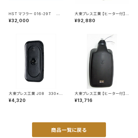
HST マフラー 016-29T コ
大東プレス工業 【ヒーター付】
モ JVR2E26 イスズ 本体オー
ハイウェイミラー リモコン+ヒー
¥32,000
¥92,880
ルステンレス 車検対応 純正同
ター付 DI-6121CXE
等
大東プレス工業 J08 330×1
大東プレス工業 【ヒーター付】
70 サイドミラー/バックミラー
ハイウェイミラー R1000 326×
¥4,320
¥13,716
L012 黒 DI-7B
206 リモコン無 ヒーター付 DI-
6121CXY
商品一覧に戻る