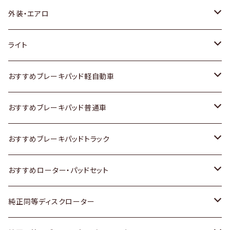
トヨタ
外装・エアロ
ホンダ
トヨタ
ライト
スズキ
ホンダ
トヨタ
おすすめブレーキパッド軽自動車
日産
スズキ
スズキ
トヨタ
おすすめブレーキパッド普通車
いすゞ
日産
日産
ホンダ
トヨタ
おすすめブレーキパッドトラック
ダイハツ
いすゞ
いすゞ
スズキ
ホンダ
トヨタ
おすすめローター・パッドセット
マツダ
ダイハツ
ダイハツ
日産
スズキ
日産
トヨタ
純正同等ディスクローター