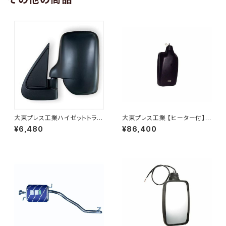
大東プレス工業ハイゼットトラッ
大東プレス工業 【ヒーター付】ハ
ク S201C S211C S201P S211
イウェイリモコンミラー DI-722
¥6,480
¥86,400
Pサイドミラー/ドアミラー (助手
1CXE
席側) 左 DI-651