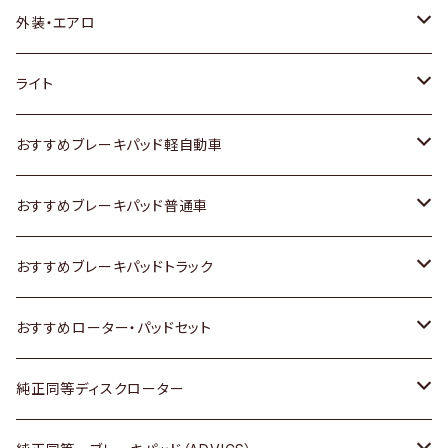
トヨタ
外装・エアロ
ホンダ
トヨタ
ライト
スズキ
ホンダ
トヨタ
おすすめブレーキパッド軽自動車
日産
スズキ
スズキ
トヨタ
おすすめブレーキパッド普通車
いすゞ
日産
日産
ホンダ
トヨタ
おすすめブレーキパッドトラック
ダイハツ
いすゞ
いすゞ
スズキ
ホンダ
トヨタ
おすすめローター・パッドセット
マツダ
ダイハツ
ダイハツ
日産
スズキ
日産
トヨタ
純正同等ディスクローター