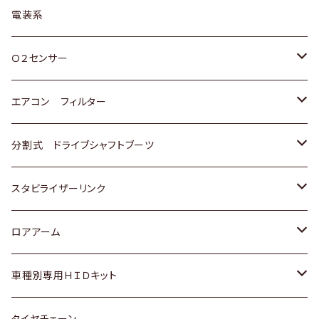
日野
三菱
マツダ
日産
スズキ
トヨタ
電装系
スバル
三菱
ダイハツ
ダイハツ
ホンダ
Ｏ２センサー
スバル
マツダ
三菱
スズキ
トヨタ
エアコン フィルター
三菱
スバル
日産
ホンダ
トヨタ
分割式 ドライブシャフトブーツ
スバル
いすゞ
スズキ
ホンダ
トヨタ
スタビライザーリンク
ダイハツ
日産
スズキ
ホンダ
トヨタ
ロアアーム
マツダ
ダイハツ
日産
スズキ
ホンダ
ホンダ
車種別専用ＨＩＤキット
三菱
マツダ
いすゞ
日産
スズキ
スズキ
トヨタ
タイヤチェーン