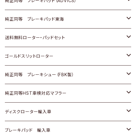
三菱
マツダ
三菱
ダイハツ
日産
いすゞ
ホンダ
トヨタ
純正同等 ブレーキパッド（ADVICS）
スバル
三菱
日野
マツダ
いすゞ
ダイハツ
スズキ
ホンダ
トヨタ
純正同等 ブレーキパッド東海
日野
日野
三菱ふそう
三菱
ダイハツ
マツダ
日産
スズキ
ホンダ
トヨタ
送料無料ローター・パッドセット
三菱ふそう
三菱ふそう
その他
スバル
マツダ
三菱
ダイハツ
日産
スズキ
ホンダ
トヨタ
ゴールドスリットローター
ＢＭＷ
三菱
マツダ
いすゞ
日産
日産
ホンダ
トヨタ
純正同等 ブレーキシュー（FBK製）
スバル
三菱
ダイハツ
ダイハツ
いすゞ
スズキ
ホンダ
ホンダ
純正同等HST車検対応マフラー
スバル
マツダ
マツダ
ダイハツ
日産
スズキ
スズキ
トヨタ
ディスクローター輸入車
三菱
三菱
マツダ
ダイハツ
日産
日産
ホンダ
ＡＵＤＩ
ブレーキパッド 輸入車