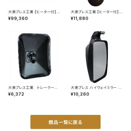
大東プレス工業 【ヒーター付】ハ
大東プレス工業 【ヒーター付】サ
イウェイミラー リモコン+ヒータ
イドミラー/バックミラー H40
¥99,360
¥11,880
ー付 DI-6021CXE
0 ヒーター DI-8Z
大東プレス工業 トレーラーミ
大東プレス ハイウェイミラー R1
ラー 黒 UD L013 NS
000 326×206 DI-5101AXY
¥6,372
¥10,260
角型 左 DI-58B
商品一覧に戻る