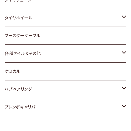
マツダ
スバル
三菱
ダイハツ
ダイハツ
日産
日産
タイヤホイール
レクサス
スバル
マツダ
スバル
ダイハツ
ダイハツ
トヨタ
ブースターケーブル
三菱
マツダ
マツダ
ホンダ
各種オイル＆その他
スバル
スバル
スズキ
ディーデル洗浄添加剤
ケミカル
日産
ハブベアリング
ダイハツ
トヨタ
ブレンボキャリパー
ホンダ
ホンダ