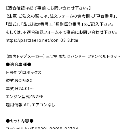
【適合確認は必ず事前にお問い合わせ下さい。】
（注意）ご注文の際には、注文フォームの備考欄に「車台番号」、
「型式」、「型式指定番号」、「類別区分番号」をご記入下さい。
もしくは、↓適合確認フォーム↓で事前にお問い合わせ下さい。
https://partzaero.net/con_03_3.htm
（国内トップメーカー）三ツ星またはバンドー ファンベルトセット
●適合車種●
トヨタ プロボックス
型式:NCP58G
年式:H24.01～
エンジン型式:1NZFE
適用情報:AT、エアコンなし
●セット内容●
ファンベルト:4PK920L 90916-02704