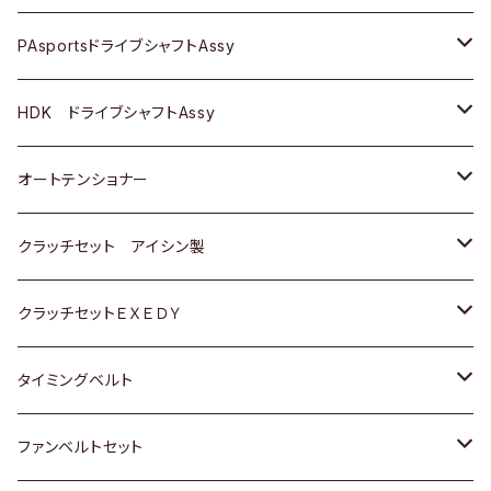
スバル
スバル
三菱
マツダ
ダイハツ
ダイハツ
スズキ
ＢＥＮＺ
ＢＥＮＺ
PAsportsドライブシャフトAssy
ＢＥＮＺ
スバル
三菱
マツダ
マツダ
日産
ＢＭＷ
ＢＭＷ
トヨタ
HDK ドライブシャフトAssy
スバル
三菱
三菱
いすゞ
GOLF
ＷＡＧＥＮ
ホンダ
スズキ
オートテンショナー
スバル
スバル
ダイハツ
ＷＡＧＥＮ
ＶＯＬＶＯ
スズキ
ダイハツ
トヨタ
クラッチセット アイシン製
マツダ
アストロ（シボレー）
日産
日産
ホンダ
クラッチセットＥＸＥＤＹ
三菱
クライスラー
ダイハツ
ホンダ
スズキ
ホンダ
タイミングベルト
スバル
マツダ
マツダ
ダイハツ
スズキ
トヨタ
ファンベルトセット