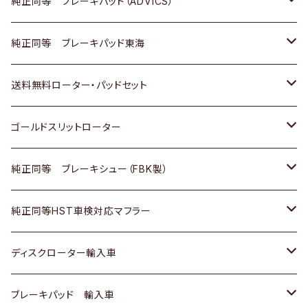
三菱
マツダ
三菱
ダイハツ
日産
いすゞ
ホンダ
トヨタ
純正同等 ブレーキパッド（ADVICS）
スバル
三菱
日野
マツダ
いすゞ
ダイハツ
スズキ
ホンダ
トヨタ
純正同等 ブレーキパッド東海
日野
日野
三菱ふそう
三菱
ダイハツ
マツダ
日産
スズキ
ホンダ
トヨタ
送料無料ローター・パッドセット
三菱ふそう
三菱ふそう
その他
スバル
マツダ
三菱
ダイハツ
日産
スズキ
ホンダ
トヨタ
ゴールドスリットローター
ＢＭＷ
三菱
マツダ
いすゞ
日産
日産
ホンダ
トヨタ
純正同等 ブレーキシュー（FBK製）
スバル
三菱
ダイハツ
ダイハツ
いすゞ
スズキ
ホンダ
ホンダ
純正同等HST車検対応マフラー
スバル
マツダ
マツダ
ダイハツ
日産
スズキ
スズキ
トヨタ
ディスクローター輸入車
三菱
三菱
マツダ
ダイハツ
日産
日産
ホンダ
ＡＵＤＩ
ブレーキパッド 輸入車