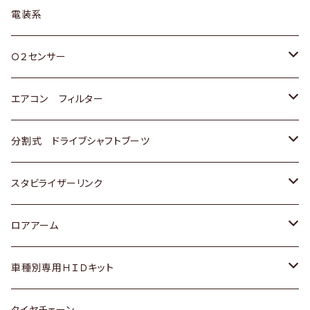
日野
三菱
マツダ
日産
スズキ
トヨタ
電装系
スバル
三菱
ダイハツ
ダイハツ
ホンダ
Ｏ２センサー
スバル
マツダ
三菱
スズキ
トヨタ
エアコン フィルター
三菱
スバル
日産
ホンダ
トヨタ
分割式 ドライブシャフトブーツ
スバル
いすゞ
スズキ
ホンダ
トヨタ
スタビライザーリンク
ダイハツ
日産
スズキ
ホンダ
トヨタ
ロアアーム
マツダ
ダイハツ
日産
スズキ
ホンダ
ホンダ
車種別専用ＨＩＤキット
三菱
マツダ
いすゞ
日産
スズキ
スズキ
トヨタ
タイヤチェーン