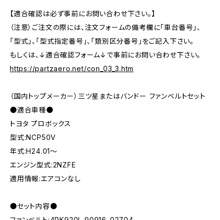
【適合確認は必ず事前にお問い合わせ下さい。】
（注意）ご注文の際には、注文フォームの備考欄に「車台番号」、
「型式」、「型式指定番号」、「類別区分番号」をご記入下さい。
もしくは、↓適合確認フォーム↓で事前にお問い合わせ下さい。
https://partzaero.net/con_03_3.htm
（国内トップメーカー）三ツ星またはバンドー ファンベルトセット
●適合車種●
トヨタ プロボックス
型式:NCP50V
年式:H24.01～
エンジン型式:2NZFE
適用情報:エアコンなし
●セット内容●
ファンベルト:4PK920L 90916-02704