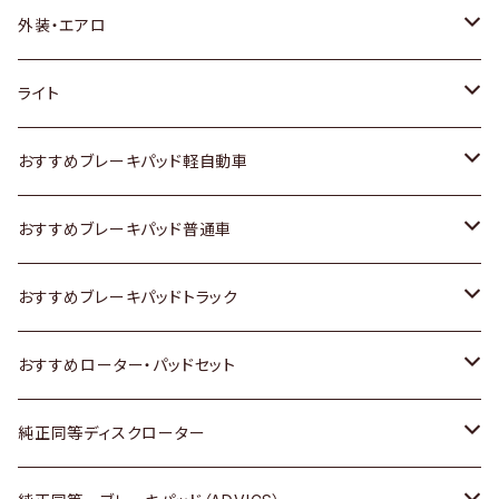
トヨタ
外装・エアロ
ホンダ
トヨタ
ライト
スズキ
ホンダ
トヨタ
おすすめブレーキパッド軽自動車
日産
スズキ
スズキ
トヨタ
おすすめブレーキパッド普通車
いすゞ
日産
日産
ホンダ
トヨタ
おすすめブレーキパッドトラック
ダイハツ
いすゞ
いすゞ
スズキ
ホンダ
トヨタ
おすすめローター・パッドセット
マツダ
ダイハツ
ダイハツ
日産
スズキ
日産
トヨタ
純正同等ディスクローター