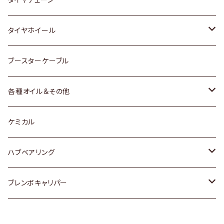
マツダ
スバル
三菱
ダイハツ
ダイハツ
日産
日産
タイヤホイール
レクサス
スバル
マツダ
スバル
ダイハツ
ダイハツ
トヨタ
ブースターケーブル
三菱
マツダ
マツダ
ホンダ
各種オイル＆その他
スバル
スバル
スズキ
ディーデル洗浄添加剤
ケミカル
日産
ハブベアリング
ダイハツ
トヨタ
ブレンボキャリパー
ホンダ
ホンダ