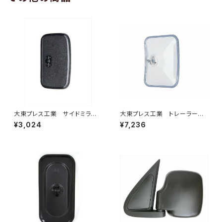
大東プレス工業 サイドミラー/
大東プレス工業 トレーラーミ
バックミラー 日産 バネット8
ラー UD L013 NS角型
¥3,024
¥7,236
0~ DI-55
左 DI-58