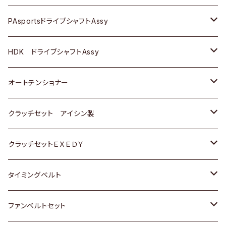
スバル
スバル
三菱
マツダ
ダイハツ
ダイハツ
スズキ
ＢＥＮＺ
ＢＥＮＺ
PAsportsドライブシャフトAssy
ＢＥＮＺ
スバル
三菱
マツダ
マツダ
日産
ＢＭＷ
ＢＭＷ
トヨタ
HDK ドライブシャフトAssy
スバル
三菱
三菱
いすゞ
GOLF
ＷＡＧＥＮ
ホンダ
スズキ
オートテンショナー
スバル
スバル
ダイハツ
ＷＡＧＥＮ
ＶＯＬＶＯ
スズキ
ダイハツ
トヨタ
クラッチセット アイシン製
マツダ
アストロ（シボレー）
日産
日産
ホンダ
クラッチセットＥＸＥＤＹ
三菱
クライスラー
ダイハツ
ホンダ
スズキ
ホンダ
タイミングベルト
スバル
マツダ
マツダ
ダイハツ
スズキ
トヨタ
ファンベルトセット