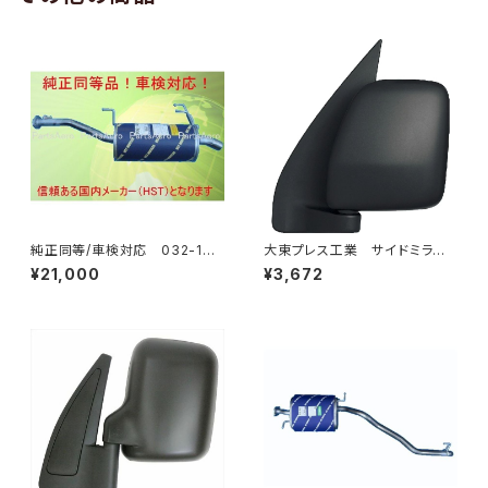
純正同等/車検対応 032-132
大東プレス工業 サイドミラー/
タウンエース ライトエース トラ
バックミラーダイハツ ハイゼッ
¥21,000
¥3,672
ック
トカーゴ 左 06年～ DI-64
9