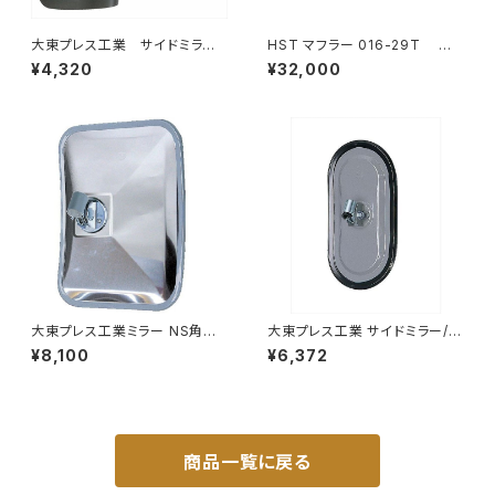
大東プレス工業 サイドミラー/
HST マフラー 016-29T コ
バックミラースバル サンバー
モ JVR2E26 イスズ 本体オー
¥4,320
¥32,000
左 99年～ DI-641
ルステンレス 車検対応 純正同
等
大東プレス工業ミラー NS角型
大東プレス工業 サイドミラー/バ
トレーラーﾐﾗｰ (SUS) L013 DI
ックミラー77年いすゞ 300 L0
¥8,100
¥6,372
-58SUS
04 小判 DI-75
商品一覧に戻る