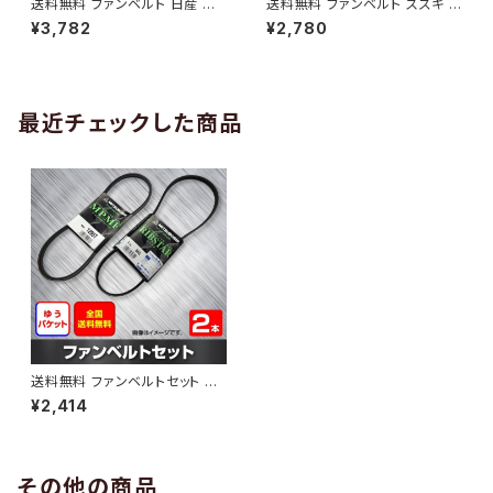
送料無料 ファンベルト 日産 キ
送料無料 ファンベルト スズキ ワ
ューブ 型式Z12 H20.11～H24.
ゴンR 型式MH34S H24.09～
¥3,782
¥2,780
10 （国内トップメーカー） 1本 H
H29.02 （国内トップメーカー）
AB-0005
1本 HAB-0006
最近チェックした商品
送料無料 ファンベルトセット ホ
ンダ バモスホビオ 型式HM3 H
¥2,414
15.04～ （国内トップメーカー）
2本セット HAB-1282
その他の商品