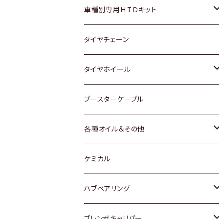
マツダ
ダイハツ
日産
スズキ
ホンダ
ホンダ
車種別専用ＨＩＤキット
三菱
マツダ
いすゞ
日産
スズキ
スズキ
トヨタ
タイヤチェーン
マツダ
スバル
三菱
ダイハツ
ダイハツ
日産
日産
タイヤホイール
レクサス
スバル
マツダ
スバル
ダイハツ
ダイハツ
トヨタ
ブースターケーブル
三菱
マツダ
マツダ
ホンダ
各種オイル＆その他
スバル
スバル
スズキ
ディーデル洗浄添加剤
ケミカル
日産
ハブベアリング
ダイハツ
トヨタ
ブレンボキャリパー