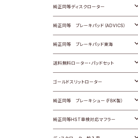
マツダ
ダイハツ
ダイハツ
日産
スズキ
日産
トヨタ
純正同等ディスクローター
三菱
マツダ
三菱
ダイハツ
日産
いすゞ
ホンダ
トヨタ
純正同等 ブレーキパッド（ADVICS）
スバル
三菱
日野
マツダ
いすゞ
ダイハツ
スズキ
ホンダ
トヨタ
純正同等 ブレーキパッド東海
日野
日野
三菱ふそう
三菱
ダイハツ
マツダ
日産
スズキ
ホンダ
トヨタ
送料無料ローター・パッドセット
三菱ふそう
三菱ふそう
その他
スバル
マツダ
三菱
ダイハツ
日産
スズキ
ホンダ
トヨタ
ゴールドスリットローター
ＢＭＷ
三菱
マツダ
いすゞ
日産
日産
ホンダ
トヨタ
純正同等 ブレーキシュー（FBK製）
スバル
三菱
ダイハツ
ダイハツ
いすゞ
スズキ
ホンダ
ホンダ
純正同等HST車検対応マフラー
スバル
マツダ
マツダ
ダイハツ
日産
スズキ
スズキ
トヨタ