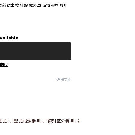
文前に車検証記載の車両情報をお知
vailable
向け
通報する
型式」、「型式指定番号」、「類別区分番号」を