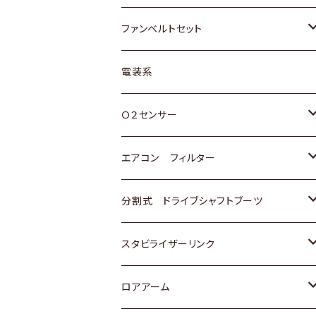
スバル
マツダ
マツダ
ダイハツ
スズキ
トヨタ
ファンベルトセット
日野
三菱
マツダ
日産
スズキ
トヨタ
電装系
スバル
三菱
ダイハツ
ダイハツ
ホンダ
Ｏ２センサー
スバル
マツダ
三菱
スズキ
トヨタ
エアコン フィルター
三菱
スバル
日産
ホンダ
トヨタ
分割式 ドライブシャフトブーツ
スバル
いすゞ
スズキ
ホンダ
トヨタ
スタビライザーリンク
ダイハツ
日産
スズキ
ホンダ
トヨタ
ロアアーム