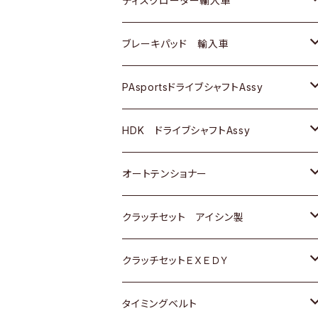
ディスクローター輸入車
三菱
三菱
マツダ
ダイハツ
日産
日産
ホンダ
ＡＵＤＩ
ブレーキパッド 輸入車
スバル
スバル
三菱
マツダ
ダイハツ
ダイハツ
スズキ
ＢＥＮＺ
ＢＥＮＺ
PAsportsドライブシャフトAssy
ＢＥＮＺ
スバル
三菱
マツダ
マツダ
日産
ＢＭＷ
ＢＭＷ
トヨタ
HDK ドライブシャフトAssy
スバル
三菱
三菱
いすゞ
GOLF
ＷＡＧＥＮ
ホンダ
スズキ
オートテンショナー
スバル
スバル
ダイハツ
ＷＡＧＥＮ
ＶＯＬＶＯ
スズキ
ダイハツ
トヨタ
クラッチセット アイシン製
マツダ
アストロ（シボレー）
日産
日産
ホンダ
クラッチセットＥＸＥＤＹ
三菱
クライスラー
ダイハツ
ホンダ
スズキ
ホンダ
タイミングベルト