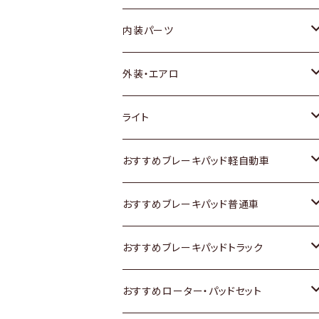
内装パーツ
トヨタ
外装・エアロ
ホンダ
トヨタ
ライト
スズキ
ホンダ
トヨタ
おすすめブレーキパッド軽自動車
日産
スズキ
スズキ
トヨタ
おすすめブレーキパッド普通車
いすゞ
日産
日産
ホンダ
トヨタ
おすすめブレーキパッドトラック
ダイハツ
いすゞ
いすゞ
スズキ
ホンダ
トヨタ
おすすめローター・パッドセット