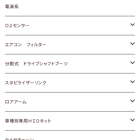
日野
三菱
マツダ
日産
スズキ
トヨタ
電装系
スバル
三菱
ダイハツ
ダイハツ
ホンダ
Ｏ２センサー
スバル
マツダ
三菱
スズキ
トヨタ
エアコン フィルター
三菱
スバル
日産
ホンダ
トヨタ
分割式 ドライブシャフトブーツ
スバル
いすゞ
スズキ
ホンダ
トヨタ
スタビライザーリンク
ダイハツ
日産
スズキ
ホンダ
トヨタ
ロアアーム
マツダ
ダイハツ
日産
スズキ
ホンダ
ホンダ
車種別専用ＨＩＤキット
三菱
マツダ
いすゞ
日産
スズキ
スズキ
トヨタ
タイヤチェーン