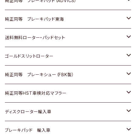
三菱
マツダ
三菱
ダイハツ
日産
いすゞ
ホンダ
トヨタ
純正同等 ブレーキパッド（ADVICS）
スバル
三菱
日野
マツダ
いすゞ
ダイハツ
スズキ
ホンダ
トヨタ
純正同等 ブレーキパッド東海
日野
日野
三菱ふそう
三菱
ダイハツ
マツダ
日産
スズキ
ホンダ
トヨタ
送料無料ローター・パッドセット
三菱ふそう
三菱ふそう
その他
スバル
マツダ
三菱
ダイハツ
日産
スズキ
ホンダ
トヨタ
ゴールドスリットローター
ＢＭＷ
三菱
マツダ
いすゞ
日産
日産
ホンダ
トヨタ
純正同等 ブレーキシュー（FBK製）
スバル
三菱
ダイハツ
ダイハツ
いすゞ
スズキ
ホンダ
ホンダ
純正同等HST車検対応マフラー
スバル
マツダ
マツダ
ダイハツ
日産
スズキ
スズキ
トヨタ
ディスクローター輸入車
三菱
三菱
マツダ
ダイハツ
日産
日産
ホンダ
ＡＵＤＩ
ブレーキパッド 輸入車