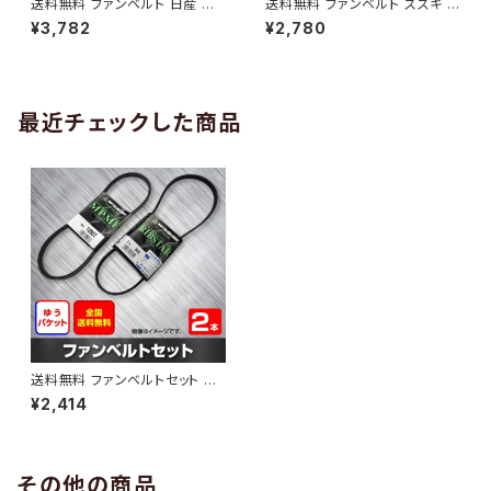
送料無料 ファンベルト 日産 キ
送料無料 ファンベルト スズキ ワ
ューブ 型式Z12 H20.11～H24.
ゴンR 型式MH34S H24.09～
¥3,782
¥2,780
10 （国内トップメーカー） 1本 H
H29.02 （国内トップメーカー）
AB-0005
1本 HAB-0006
最近チェックした商品
送料無料 ファンベルトセット ホ
ンダ バモスホビオ 型式HJ2 H1
¥2,414
5.04～ （国内トップメーカー） 2
本セット HAB-1277
その他の商品