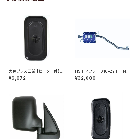
大東プレス工業 【ヒーター付】サ
HST マフラー 016-29T NV
イドミラー/バックミラーJ08 DI
350キャラバン VR2E26 ニッサ
¥9,072
¥32,000
-7BZ
ン 本体オールステンレス 車検
対応 純正同等