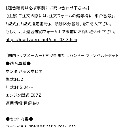
【適合確認は必ず事前にお問い合わせ下さい。】
（注意）ご注文の際には、注文フォームの備考欄に「車台番号」、
「型式」、「型式指定番号」、「類別区分番号」をご記入下さい。
もしくは、↓適合確認フォーム↓で事前にお問い合わせ下さい。
https://partzaero.net/con_03_3.htm
（国内トップメーカー）三ツ星またはバンドー ファンベルトセット
●適合車種●
ホンダ バモスホビオ
型式:HJ2
年式:H15.04～
エンジン型式:E07Z
適用情報:種類あり
●セット内容●
ファンベルト:3PK665 31110-RV4-013