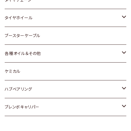
マツダ
スバル
三菱
ダイハツ
ダイハツ
日産
日産
タイヤホイール
レクサス
スバル
マツダ
スバル
ダイハツ
ダイハツ
トヨタ
ブースターケーブル
三菱
マツダ
マツダ
ホンダ
各種オイル＆その他
スバル
スバル
スズキ
ディーデル洗浄添加剤
ケミカル
日産
ハブベアリング
ダイハツ
トヨタ
ブレンボキャリパー
ホンダ
ホンダ