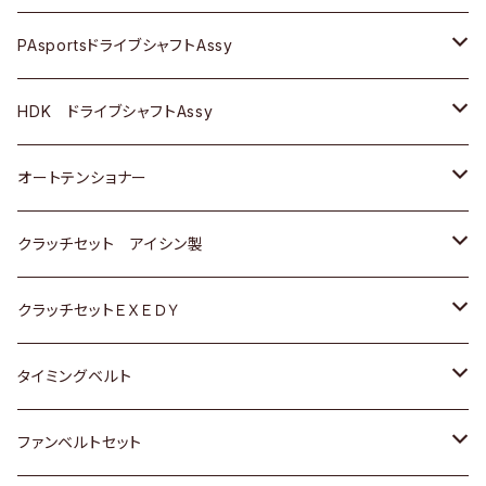
スバル
スバル
三菱
マツダ
ダイハツ
ダイハツ
スズキ
ＢＥＮＺ
ＢＥＮＺ
PAsportsドライブシャフトAssy
ＢＥＮＺ
スバル
三菱
マツダ
マツダ
日産
ＢＭＷ
ＢＭＷ
トヨタ
HDK ドライブシャフトAssy
スバル
三菱
三菱
いすゞ
GOLF
ＷＡＧＥＮ
ホンダ
スズキ
オートテンショナー
スバル
スバル
ダイハツ
ＷＡＧＥＮ
ＶＯＬＶＯ
スズキ
ダイハツ
トヨタ
クラッチセット アイシン製
マツダ
アストロ（シボレー）
日産
日産
ホンダ
クラッチセットＥＸＥＤＹ
三菱
クライスラー
ダイハツ
ホンダ
スズキ
ホンダ
タイミングベルト
スバル
マツダ
マツダ
ダイハツ
スズキ
トヨタ
ファンベルトセット