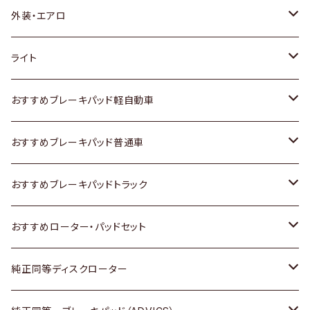
トヨタ
外装・エアロ
ホンダ
トヨタ
ライト
スズキ
ホンダ
トヨタ
おすすめブレーキパッド軽自動車
日産
スズキ
スズキ
トヨタ
おすすめブレーキパッド普通車
いすゞ
日産
日産
ホンダ
トヨタ
おすすめブレーキパッドトラック
ダイハツ
いすゞ
いすゞ
スズキ
ホンダ
トヨタ
おすすめローター・パッドセット
マツダ
ダイハツ
ダイハツ
日産
スズキ
日産
トヨタ
純正同等ディスクローター