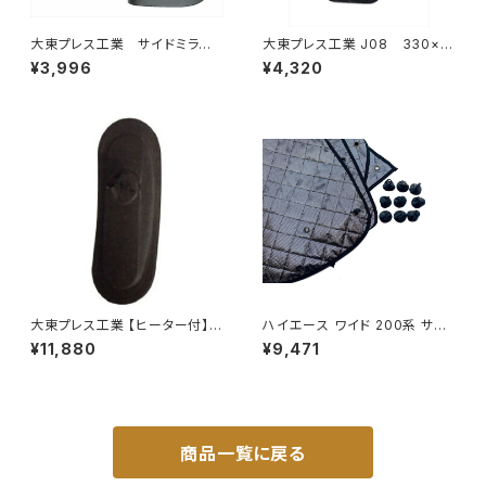
大東プレス工業 サイドミラー/
大東プレス工業 J08 330×1
バックミラー ダイハツ ハイ
70 サイドミラー/バックミラー
¥3,996
¥4,320
ゼット トラック 右 99年～
L012 黒 DI-7B
DI-638
大東プレス工業 【ヒーター付】サ
ハイエース ワイド 200系 サン
イドミラー/バックミラー H40
シェード キャンピング 4層構造
¥11,880
¥9,471
0 ヒーター DI-8Z
車中泊 遮光 断熱 暑さ対策 盗
難防止 目隠し 日よけ 10枚 JP-
TYD-HIACE-W-10P
商品一覧に戻る