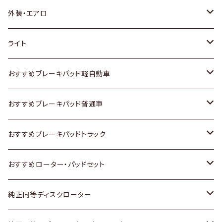
トヨタ
外装・エアロ
ホンダ
トヨタ
ライト
スズキ
ホンダ
トヨタ
おすすめブレーキパッド軽自動車
日産
スズキ
スズキ
トヨタ
おすすめブレーキパッド普通車
いすゞ
日産
日産
ホンダ
トヨタ
おすすめブレーキパッドトラック
ダイハツ
いすゞ
いすゞ
スズキ
ホンダ
トヨタ
おすすめローター・パッドセット
マツダ
ダイハツ
ダイハツ
日産
スズキ
日産
トヨタ
純正同等ディスクローター