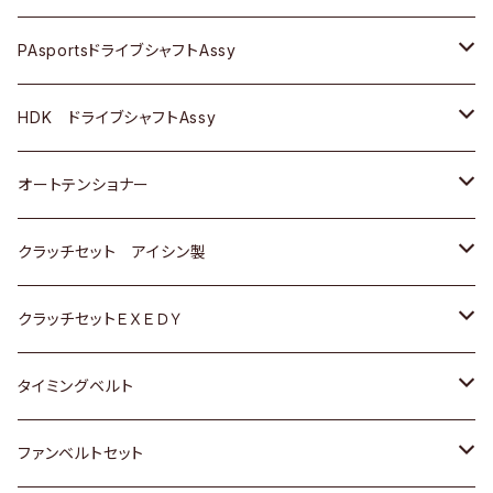
スバル
スバル
三菱
マツダ
ダイハツ
ダイハツ
スズキ
ＢＥＮＺ
ＢＥＮＺ
PAsportsドライブシャフトAssy
ＢＥＮＺ
スバル
三菱
マツダ
マツダ
日産
ＢＭＷ
ＢＭＷ
トヨタ
HDK ドライブシャフトAssy
スバル
三菱
三菱
いすゞ
GOLF
ＷＡＧＥＮ
ホンダ
スズキ
オートテンショナー
スバル
スバル
ダイハツ
ＷＡＧＥＮ
ＶＯＬＶＯ
スズキ
ダイハツ
トヨタ
クラッチセット アイシン製
マツダ
アストロ（シボレー）
日産
日産
ホンダ
クラッチセットＥＸＥＤＹ
三菱
クライスラー
ダイハツ
ホンダ
スズキ
ホンダ
タイミングベルト
スバル
マツダ
マツダ
ダイハツ
スズキ
トヨタ
ファンベルトセット