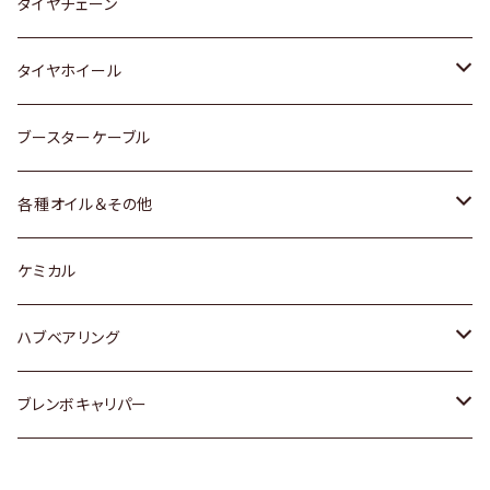
三菱
マツダ
いすゞ
日産
スズキ
スズキ
トヨタ
タイヤチェーン
マツダ
スバル
三菱
ダイハツ
ダイハツ
日産
日産
タイヤホイール
レクサス
スバル
マツダ
スバル
ダイハツ
ダイハツ
トヨタ
ブースターケーブル
三菱
マツダ
マツダ
ホンダ
各種オイル＆その他
スバル
スバル
スズキ
ディーデル洗浄添加剤
ケミカル
日産
ハブベアリング
ダイハツ
トヨタ
ブレンボキャリパー
ホンダ
ホンダ