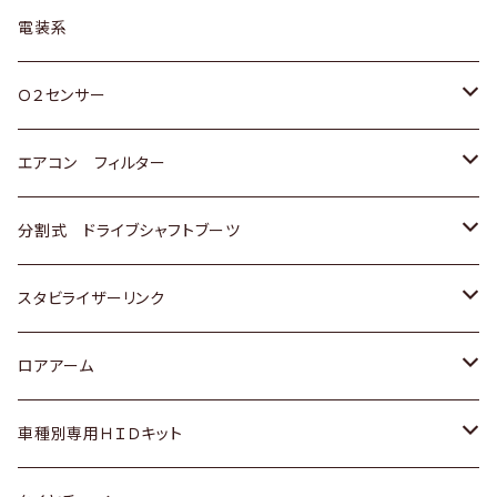
日野
三菱
マツダ
日産
スズキ
トヨタ
電装系
スバル
三菱
ダイハツ
ダイハツ
ホンダ
Ｏ２センサー
スバル
マツダ
三菱
スズキ
トヨタ
エアコン フィルター
三菱
スバル
日産
ホンダ
トヨタ
分割式 ドライブシャフトブーツ
スバル
いすゞ
スズキ
ホンダ
トヨタ
スタビライザーリンク
ダイハツ
日産
スズキ
ホンダ
トヨタ
ロアアーム
マツダ
ダイハツ
日産
スズキ
ホンダ
ホンダ
車種別専用ＨＩＤキット