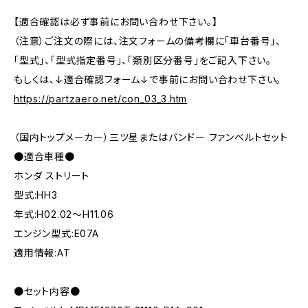
【適合確認は必ず事前にお問い合わせ下さい。】
（注意）ご注文の際には、注文フォームの備考欄に「車台番号」、
「型式」、「型式指定番号」、「類別区分番号」をご記入下さい。
もしくは、↓適合確認フォーム↓で事前にお問い合わせ下さい。
https://partzaero.net/con_03_3.htm
（国内トップメーカー）三ツ星またはバンドー ファンベルトセット
●適合車種●
ホンダ ストリート
型式:HH3
年式:H02.02～H11.06
エンジン型式:E07A
適用情報:AT
●セット内容●