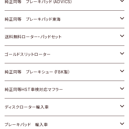
三菱
マツダ
三菱
ダイハツ
日産
いすゞ
ホンダ
トヨタ
純正同等 ブレーキパッド（ADVICS）
スバル
三菱
日野
マツダ
いすゞ
ダイハツ
スズキ
ホンダ
トヨタ
純正同等 ブレーキパッド東海
日野
日野
三菱ふそう
三菱
ダイハツ
マツダ
日産
スズキ
ホンダ
トヨタ
送料無料ローター・パッドセット
三菱ふそう
三菱ふそう
その他
スバル
マツダ
三菱
ダイハツ
日産
スズキ
ホンダ
トヨタ
ゴールドスリットローター
ＢＭＷ
三菱
マツダ
いすゞ
日産
日産
ホンダ
トヨタ
純正同等 ブレーキシュー（FBK製）
スバル
三菱
ダイハツ
ダイハツ
いすゞ
スズキ
ホンダ
ホンダ
純正同等HST車検対応マフラー
スバル
マツダ
マツダ
ダイハツ
日産
スズキ
スズキ
トヨタ
ディスクローター輸入車
三菱
三菱
マツダ
ダイハツ
日産
日産
ホンダ
ＡＵＤＩ
ブレーキパッド 輸入車