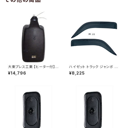
大東プレス工業 【ヒーター付】ハ
ハイゼット トラック ジャンボ S5
イウェイミラー ヒーター付 80
00P S510P S500 S510 系 ワ
¥14,796
¥8,225
0Rトラック用 DI-6021CXY
イド ドアバイザー止め具付ピク
シス サンバー サイド サンバイザ
ー JP-YD-HIJET