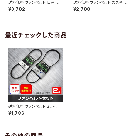
送料無料 ファンベルト 日産 キ
送料無料 ファンベルト スズキ ワ
ューブ 型式Z12 H20.11～H24.
ゴンR 型式MH34S H24.09～
¥3,782
¥2,780
10 （国内トップメーカー） 1本 H
H29.02 （国内トップメーカー）
AB-0005
1本 HAB-0006
最近チェックした商品
送料無料 ファンベルトセット ホ
ンダ ストリート 型式HH3 H02.
¥1,786
02～H11.06 （国内トップメーカ
ー） 2本セット HAB-1220
その他の商品