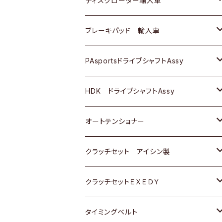
ディスクローター輸入車
三菱
三菱
マツダ
ダイハツ
日産
日産
ホンダ
ＡＵＤＩ
ブレーキパッド 輸入車
スバル
スバル
三菱
マツダ
ダイハツ
ダイハツ
スズキ
ＢＥＮＺ
ＢＥＮＺ
PAsportsドライブシャフトAssy
ＢＥＮＺ
スバル
三菱
マツダ
マツダ
日産
ＢＭＷ
ＢＭＷ
トヨタ
HDK ドライブシャフトAssy
スバル
三菱
三菱
いすゞ
GOLF
ＷＡＧＥＮ
ホンダ
スズキ
オートテンショナー
スバル
スバル
ダイハツ
ＷＡＧＥＮ
ＶＯＬＶＯ
スズキ
ダイハツ
トヨタ
クラッチセット アイシン製
マツダ
アストロ（シボレー）
日産
日産
ホンダ
クラッチセットＥＸＥＤＹ
三菱
クライスラー
ダイハツ
ホンダ
スズキ
ホンダ
タイミングベルト