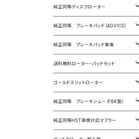
マツダ
ダイハツ
ダイハツ
日産
スズキ
日産
トヨタ
純正同等ディスクローター
三菱
マツダ
三菱
ダイハツ
日産
いすゞ
ホンダ
トヨタ
純正同等 ブレーキパッド（ADVICS）
スバル
三菱
日野
マツダ
いすゞ
ダイハツ
スズキ
ホンダ
トヨタ
純正同等 ブレーキパッド東海
日野
日野
三菱ふそう
三菱
ダイハツ
マツダ
日産
スズキ
ホンダ
トヨタ
送料無料ローター・パッドセット
三菱ふそう
三菱ふそう
その他
スバル
マツダ
三菱
ダイハツ
日産
スズキ
ホンダ
トヨタ
ゴールドスリットローター
ＢＭＷ
三菱
マツダ
いすゞ
日産
日産
ホンダ
トヨタ
純正同等 ブレーキシュー（FBK製）
スバル
三菱
ダイハツ
ダイハツ
いすゞ
スズキ
ホンダ
ホンダ
純正同等HST車検対応マフラー
スバル
マツダ
マツダ
ダイハツ
日産
スズキ
スズキ
トヨタ