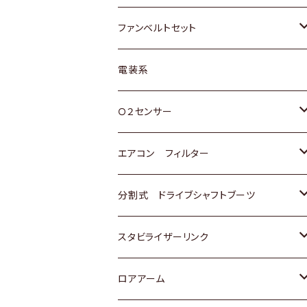
スバル
マツダ
マツダ
ダイハツ
スズキ
トヨタ
ファンベルトセット
日野
三菱
マツダ
日産
スズキ
トヨタ
電装系
スバル
三菱
ダイハツ
ダイハツ
ホンダ
Ｏ２センサー
スバル
マツダ
三菱
スズキ
トヨタ
エアコン フィルター
三菱
スバル
日産
ホンダ
トヨタ
分割式 ドライブシャフトブーツ
スバル
いすゞ
スズキ
ホンダ
トヨタ
スタビライザーリンク
ダイハツ
日産
スズキ
ホンダ
トヨタ
ロアアーム