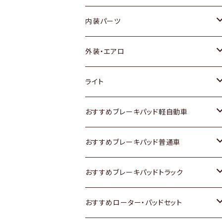
内装パーツ
トヨタ
外装・エアロ
ホンダ
トヨタ
ライト
スズキ
ホンダ
トヨタ
おすすめブレーキパッド軽自動車
日産
スズキ
スズキ
トヨタ
おすすめブレーキパッド普通車
いすゞ
日産
日産
ホンダ
トヨタ
おすすめブレーキパッドトラック
ダイハツ
いすゞ
いすゞ
スズキ
ホンダ
トヨタ
おすすめローター・パッドセット