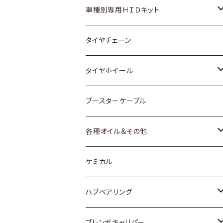
マツダ
ダイハツ
日産
スズキ
ホンダ
ホンダ
車種別専用ＨＩＤキット
三菱
マツダ
いすゞ
日産
スズキ
スズキ
トヨタ
タイヤチェーン
マツダ
スバル
三菱
ダイハツ
ダイハツ
日産
日産
タイヤホイール
レクサス
スバル
マツダ
スバル
ダイハツ
ダイハツ
トヨタ
ブースターケーブル
三菱
マツダ
マツダ
ホンダ
各種オイル＆その他
スバル
スバル
スズキ
ディーデル洗浄添加剤
ケミカル
日産
ハブベアリング
ダイハツ
トヨタ
ブレンボキャリパー