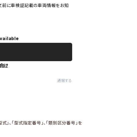
文前に車検証記載の車両情報をお知
vailable
向け
通報する
型式」、「型式指定番号」、「類別区分番号」を