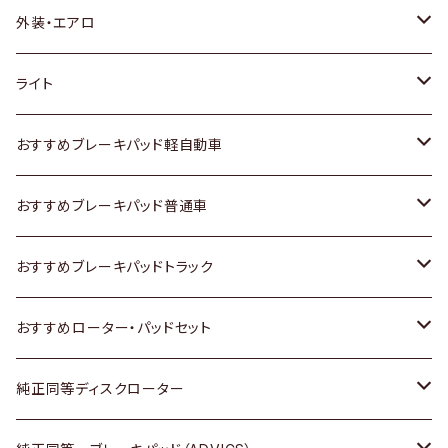
トヨタ
外装・エアロ
ホンダ
トヨタ
ライト
スズキ
ホンダ
トヨタ
おすすめブレーキパッド軽自動車
日産
スズキ
スズキ
トヨタ
おすすめブレーキパッド普通車
いすゞ
日産
日産
ホンダ
トヨタ
おすすめブレーキパッドトラック
ダイハツ
いすゞ
いすゞ
スズキ
ホンダ
トヨタ
おすすめローター・パッドセット
マツダ
ダイハツ
ダイハツ
日産
スズキ
日産
トヨタ
純正同等ディスクローター