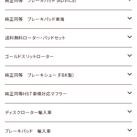
三菱
マツダ
三菱
ダイハツ
日産
いすゞ
ホンダ
トヨタ
純正同等 ブレーキパッド（ADVICS）
スバル
三菱
日野
マツダ
いすゞ
ダイハツ
スズキ
ホンダ
トヨタ
純正同等 ブレーキパッド東海
日野
日野
三菱ふそう
三菱
ダイハツ
マツダ
日産
スズキ
ホンダ
トヨタ
送料無料ローター・パッドセット
三菱ふそう
三菱ふそう
その他
スバル
マツダ
三菱
ダイハツ
日産
スズキ
ホンダ
トヨタ
ゴールドスリットローター
ＢＭＷ
三菱
マツダ
いすゞ
日産
日産
ホンダ
トヨタ
純正同等 ブレーキシュー（FBK製）
スバル
三菱
ダイハツ
ダイハツ
いすゞ
スズキ
ホンダ
ホンダ
純正同等HST車検対応マフラー
スバル
マツダ
マツダ
ダイハツ
日産
スズキ
スズキ
トヨタ
ディスクローター輸入車
三菱
三菱
マツダ
ダイハツ
日産
日産
ホンダ
ＡＵＤＩ
ブレーキパッド 輸入車