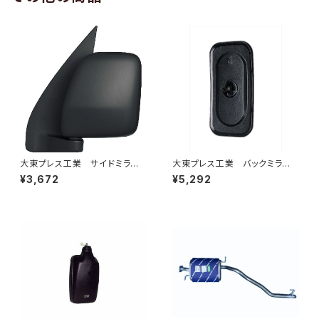
大東プレス工業 サイドミラー/
大東プレス工業 バックミラーH
バックミラーダイハツ ハイゼッ
400 ｺﾊﾞﾝ L005 黒 J08
¥3,672
¥5,292
トカーゴ 左 06年～ DI-64
330×170 DI-8B
9