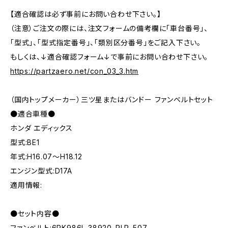
【適合確認は必ず事前にお問い合わせ下さい。】
（注意）ご注文の際には、注文フォームの備考欄に「車台番号」、
「型式」、「型式指定番号」、「類別区分番号」をご記入下さい。
もしくは、↓適合確認フォーム↓で事前にお問い合わせ下さい。
https://partzaero.net/con_03_3.htm
（国内トップメーカー）三ツ星またはバンドー ファンベルトセット
●適合車種●
ホンダ エディックス
型式:BE1
年式:H16.07～H18.12
エンジン型式:D17A
適用情報:
●セット内容●
ファンベルト:6PK986L 38920-PLR-507