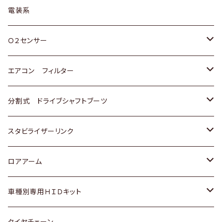
日野
三菱
マツダ
日産
スズキ
トヨタ
電装系
スバル
三菱
ダイハツ
ダイハツ
ホンダ
Ｏ２センサー
スバル
マツダ
三菱
スズキ
トヨタ
エアコン フィルター
三菱
スバル
日産
ホンダ
トヨタ
分割式 ドライブシャフトブーツ
スバル
いすゞ
スズキ
ホンダ
トヨタ
スタビライザーリンク
ダイハツ
日産
スズキ
ホンダ
トヨタ
ロアアーム
マツダ
ダイハツ
日産
スズキ
ホンダ
ホンダ
車種別専用ＨＩＤキット
三菱
マツダ
いすゞ
日産
スズキ
スズキ
トヨタ
タイヤチェーン