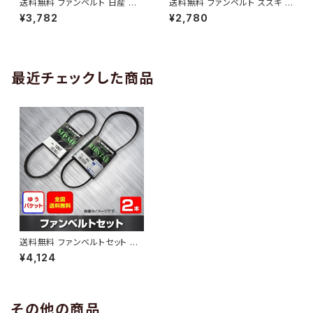
送料無料 ファンベルト 日産 キ
送料無料 ファンベルト スズキ ワ
ューブ 型式Z12 H20.11～H24.
ゴンR 型式MH34S H24.09～
¥3,782
¥2,780
10 （国内トップメーカー） 1本 H
H29.02 （国内トップメーカー）
AB-0005
1本 HAB-0006
最近チェックした商品
送料無料 ファンベルトセット ホ
ンダ エディックス 型式BE1 H1
¥4,124
6.07～H18.12 （国内トップメー
カー） 2本セット HAB-1189
その他の商品