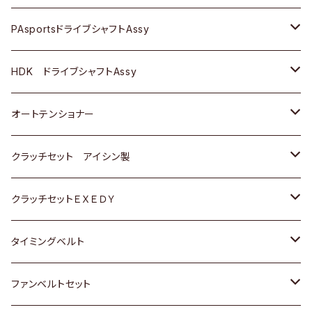
スバル
スバル
三菱
マツダ
ダイハツ
ダイハツ
スズキ
ＢＥＮＺ
ＢＥＮＺ
PAsportsドライブシャフトAssy
ＢＥＮＺ
スバル
三菱
マツダ
マツダ
日産
ＢＭＷ
ＢＭＷ
トヨタ
HDK ドライブシャフトAssy
スバル
三菱
三菱
いすゞ
GOLF
ＷＡＧＥＮ
ホンダ
スズキ
オートテンショナー
スバル
スバル
ダイハツ
ＷＡＧＥＮ
ＶＯＬＶＯ
スズキ
ダイハツ
トヨタ
クラッチセット アイシン製
マツダ
アストロ（シボレー）
日産
日産
ホンダ
クラッチセットＥＸＥＤＹ
三菱
クライスラー
ダイハツ
ホンダ
スズキ
ホンダ
タイミングベルト
スバル
マツダ
マツダ
ダイハツ
スズキ
トヨタ
ファンベルトセット