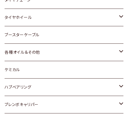
マツダ
スバル
三菱
ダイハツ
ダイハツ
日産
日産
タイヤホイール
レクサス
スバル
マツダ
スバル
ダイハツ
ダイハツ
トヨタ
ブースターケーブル
三菱
マツダ
マツダ
ホンダ
各種オイル＆その他
スバル
スバル
スズキ
ディーデル洗浄添加剤
ケミカル
日産
ハブベアリング
ダイハツ
トヨタ
ブレンボキャリパー
ホンダ
ホンダ