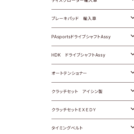
ディスクローター輸入車
三菱
三菱
マツダ
ダイハツ
日産
日産
ホンダ
ＡＵＤＩ
ブレーキパッド 輸入車
スバル
スバル
三菱
マツダ
ダイハツ
ダイハツ
スズキ
ＢＥＮＺ
ＢＥＮＺ
PAsportsドライブシャフトAssy
ＢＥＮＺ
スバル
三菱
マツダ
マツダ
日産
ＢＭＷ
ＢＭＷ
トヨタ
HDK ドライブシャフトAssy
スバル
三菱
三菱
いすゞ
GOLF
ＷＡＧＥＮ
ホンダ
スズキ
オートテンショナー
スバル
スバル
ダイハツ
ＷＡＧＥＮ
ＶＯＬＶＯ
スズキ
ダイハツ
トヨタ
クラッチセット アイシン製
マツダ
アストロ（シボレー）
日産
日産
ホンダ
クラッチセットＥＸＥＤＹ
三菱
クライスラー
ダイハツ
ホンダ
スズキ
ホンダ
タイミングベルト