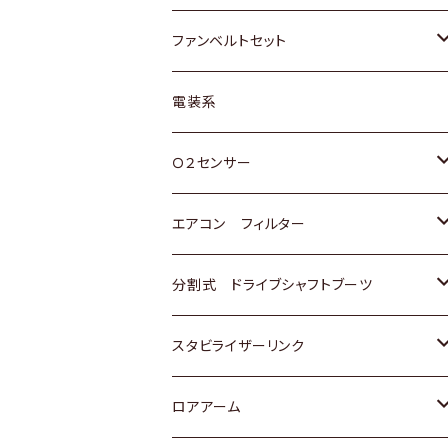
スバル
マツダ
マツダ
ダイハツ
スズキ
トヨタ
ファンベルトセット
日野
三菱
マツダ
日産
スズキ
トヨタ
電装系
スバル
三菱
ダイハツ
ダイハツ
ホンダ
Ｏ２センサー
スバル
マツダ
三菱
スズキ
トヨタ
エアコン フィルター
三菱
スバル
日産
ホンダ
トヨタ
分割式 ドライブシャフトブーツ
スバル
いすゞ
スズキ
ホンダ
トヨタ
スタビライザーリンク
ダイハツ
日産
スズキ
ホンダ
トヨタ
ロアアーム