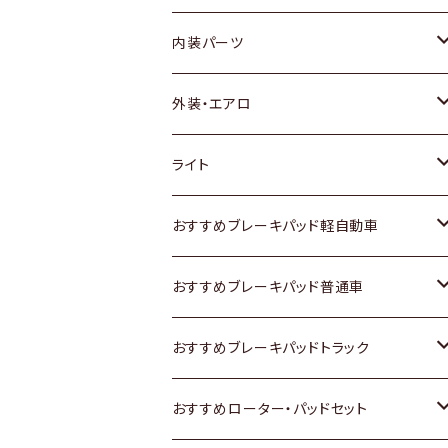
内装パーツ
トヨタ
外装・エアロ
ホンダ
トヨタ
ライト
スズキ
ホンダ
トヨタ
おすすめブレーキパッド軽自動車
日産
スズキ
スズキ
トヨタ
おすすめブレーキパッド普通車
いすゞ
日産
日産
ホンダ
トヨタ
おすすめブレーキパッドトラック
ダイハツ
いすゞ
いすゞ
スズキ
ホンダ
トヨタ
おすすめローター・パッドセット