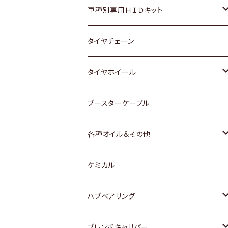
マツダ
ダイハツ
日産
スズキ
ホンダ
ホンダ
車種別専用ＨＩＤキット
三菱
マツダ
いすゞ
日産
スズキ
スズキ
トヨタ
タイヤチェーン
マツダ
スバル
三菱
ダイハツ
ダイハツ
日産
日産
タイヤホイール
レクサス
スバル
マツダ
スバル
ダイハツ
ダイハツ
トヨタ
ブースターケーブル
三菱
マツダ
マツダ
ホンダ
各種オイル＆その他
スバル
スバル
スズキ
ディーデル洗浄添加剤
ケミカル
日産
ハブベアリング
ダイハツ
トヨタ
ブレンボキャリパー