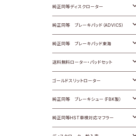
マツダ
ダイハツ
ダイハツ
日産
スズキ
日産
トヨタ
純正同等ディスクローター
三菱
マツダ
三菱
ダイハツ
日産
いすゞ
ホンダ
トヨタ
純正同等 ブレーキパッド（ADVICS）
スバル
三菱
日野
マツダ
いすゞ
ダイハツ
スズキ
ホンダ
トヨタ
純正同等 ブレーキパッド東海
日野
日野
三菱ふそう
三菱
ダイハツ
マツダ
日産
スズキ
ホンダ
トヨタ
送料無料ローター・パッドセット
三菱ふそう
三菱ふそう
その他
スバル
マツダ
三菱
ダイハツ
日産
スズキ
ホンダ
トヨタ
ゴールドスリットローター
ＢＭＷ
三菱
マツダ
いすゞ
日産
日産
ホンダ
トヨタ
純正同等 ブレーキシュー（FBK製）
スバル
三菱
ダイハツ
ダイハツ
いすゞ
スズキ
ホンダ
ホンダ
純正同等HST車検対応マフラー
スバル
マツダ
マツダ
ダイハツ
日産
スズキ
スズキ
トヨタ