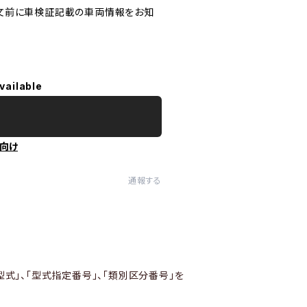
文前に車検証記載の車両情報をお知
vailable
向け
通報する
型式」、「型式指定番号」、「類別区分番号」を