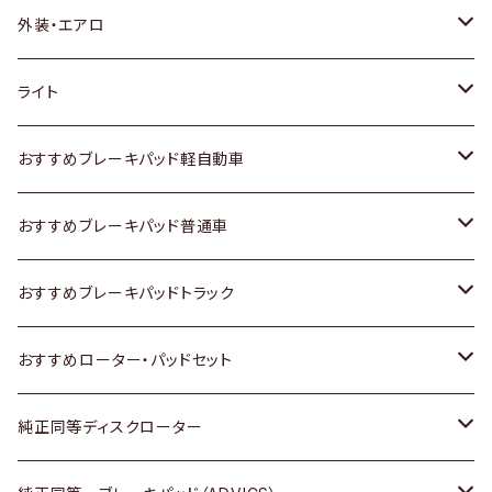
トヨタ
外装・エアロ
ホンダ
トヨタ
ライト
スズキ
ホンダ
トヨタ
おすすめブレーキパッド軽自動車
日産
スズキ
スズキ
トヨタ
おすすめブレーキパッド普通車
いすゞ
日産
日産
ホンダ
トヨタ
おすすめブレーキパッドトラック
ダイハツ
いすゞ
いすゞ
スズキ
ホンダ
トヨタ
おすすめローター・パッドセット
マツダ
ダイハツ
ダイハツ
日産
スズキ
日産
トヨタ
純正同等ディスクローター