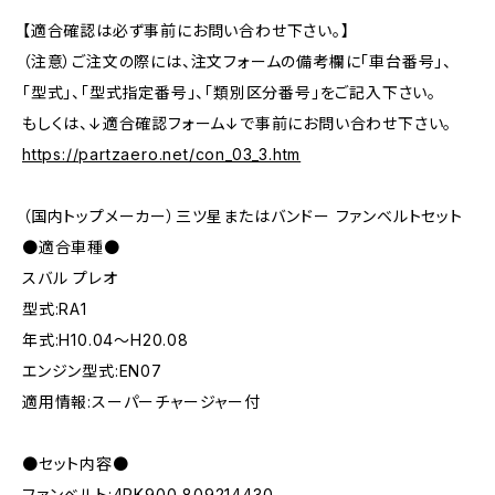
【適合確認は必ず事前にお問い合わせ下さい。】
（注意）ご注文の際には、注文フォームの備考欄に「車台番号」、
「型式」、「型式指定番号」、「類別区分番号」をご記入下さい。
もしくは、↓適合確認フォーム↓で事前にお問い合わせ下さい。
https://partzaero.net/con_03_3.htm
（国内トップメーカー）三ツ星またはバンドー ファンベルトセット
●適合車種●
スバル プレオ
型式:RA1
年式:H10.04～H20.08
エンジン型式:EN07
適用情報:スーパーチャージャー付
●セット内容●
ファンベルト:4PK900 809214430