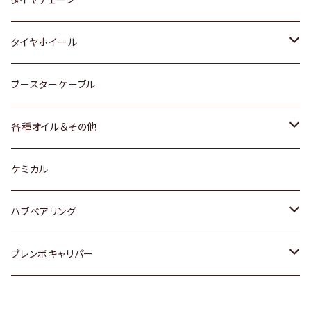
マツダ
スバル
三菱
ダイハツ
ダイハツ
日産
日産
タイヤホイール
レクサス
スバル
マツダ
スバル
ダイハツ
ダイハツ
トヨタ
ブースターケーブル
三菱
マツダ
マツダ
ホンダ
各種オイル＆その他
スバル
スバル
スズキ
ディーデル洗浄添加剤
ケミカル
日産
ハブベアリング
ダイハツ
トヨタ
ブレンボキャリパー
ホンダ
ホンダ