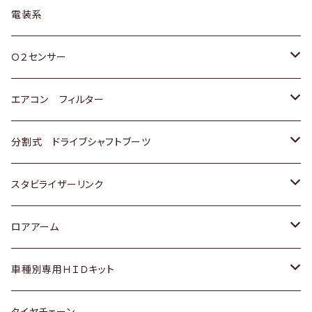
日野
三菱
マツダ
日産
スズキ
トヨタ
電装系
スバル
三菱
ダイハツ
ダイハツ
ホンダ
Ｏ２センサー
スバル
マツダ
三菱
スズキ
トヨタ
エアコン フィルター
三菱
スバル
日産
ホンダ
トヨタ
分割式 ドライブシャフトブーツ
スバル
いすゞ
スズキ
ホンダ
トヨタ
スタビライザーリンク
ダイハツ
日産
スズキ
ホンダ
トヨタ
ロアアーム
マツダ
ダイハツ
日産
スズキ
ホンダ
ホンダ
車種別専用ＨＩＤキット
三菱
マツダ
いすゞ
日産
スズキ
スズキ
トヨタ
タイヤチェーン