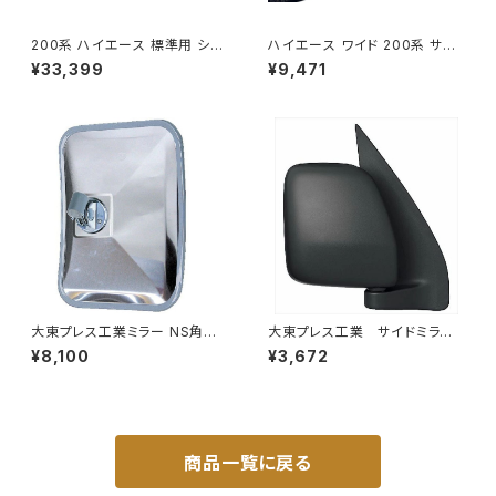
200系 ハイエース 標準用 シャ
ハイエース ワイド 200系 サン
ックル 付き ヒッチ メンバー ボ
シェード キャンピング 4層構造
¥33,399
¥9,471
ールマウント ヒッチマウント トレ
車中泊 遮光 断熱 暑さ対策 盗
ーラー 牽引 SP 1000kg S-GL
難防止 目隠し 日よけ 10枚 JP-
DX JP-SY-FB04
TYD-HIACE-W-10P
大東プレス工業ミラー NS角型
大東プレス工業 サイドミラー/
トレーラーﾐﾗｰ (SUS) L013 DI
バックミラー ダイハツ ハイ
¥8,100
¥3,672
-58SUS
ゼットカーゴ 右 06年～ DI-
648
商品一覧に戻る