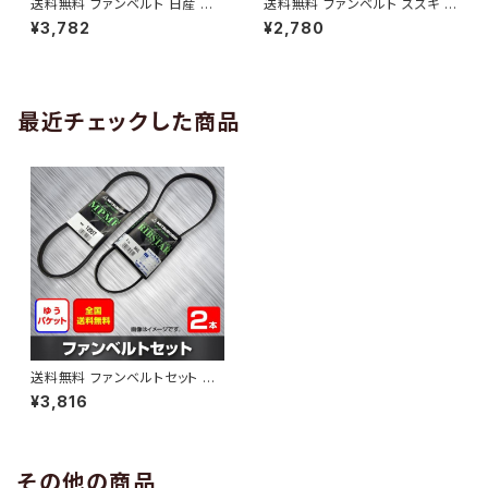
送料無料 ファンベルト 日産 キ
送料無料 ファンベルト スズキ ワ
ューブ 型式Z12 H20.11～H24.
ゴンR 型式MH34S H24.09～
¥3,782
¥2,780
10 （国内トップメーカー） 1本 H
H29.02 （国内トップメーカー）
AB-0005
1本 HAB-0006
最近チェックした商品
送料無料 ファンベルトセット ス
バル プレオ 型式RA1 H10.04～
¥3,816
H20.08 （国内トップメーカー）
2本セット HAB-1111
その他の商品