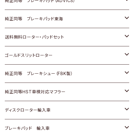
三菱
マツダ
三菱
ダイハツ
日産
いすゞ
ホンダ
トヨタ
純正同等 ブレーキパッド（ADVICS）
スバル
三菱
日野
マツダ
いすゞ
ダイハツ
スズキ
ホンダ
トヨタ
純正同等 ブレーキパッド東海
日野
日野
三菱ふそう
三菱
ダイハツ
マツダ
日産
スズキ
ホンダ
トヨタ
送料無料ローター・パッドセット
三菱ふそう
三菱ふそう
その他
スバル
マツダ
三菱
ダイハツ
日産
スズキ
ホンダ
トヨタ
ゴールドスリットローター
ＢＭＷ
三菱
マツダ
いすゞ
日産
日産
ホンダ
トヨタ
純正同等 ブレーキシュー（FBK製）
スバル
三菱
ダイハツ
ダイハツ
いすゞ
スズキ
ホンダ
ホンダ
純正同等HST車検対応マフラー
スバル
マツダ
マツダ
ダイハツ
日産
スズキ
スズキ
トヨタ
ディスクローター輸入車
三菱
三菱
マツダ
ダイハツ
日産
日産
ホンダ
ＡＵＤＩ
ブレーキパッド 輸入車