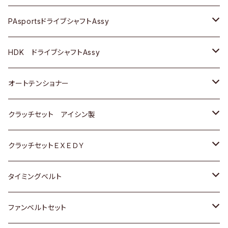
スバル
スバル
三菱
マツダ
ダイハツ
ダイハツ
スズキ
ＢＥＮＺ
ＢＥＮＺ
PAsportsドライブシャフトAssy
ＢＥＮＺ
スバル
三菱
マツダ
マツダ
日産
ＢＭＷ
ＢＭＷ
トヨタ
HDK ドライブシャフトAssy
スバル
三菱
三菱
いすゞ
GOLF
ＷＡＧＥＮ
ホンダ
スズキ
オートテンショナー
スバル
スバル
ダイハツ
ＷＡＧＥＮ
ＶＯＬＶＯ
スズキ
ダイハツ
トヨタ
クラッチセット アイシン製
マツダ
アストロ（シボレー）
日産
日産
ホンダ
クラッチセットＥＸＥＤＹ
三菱
クライスラー
ダイハツ
ホンダ
スズキ
ホンダ
タイミングベルト
スバル
マツダ
マツダ
ダイハツ
スズキ
トヨタ
ファンベルトセット