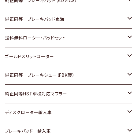
三菱
マツダ
三菱
ダイハツ
日産
いすゞ
ホンダ
トヨタ
純正同等 ブレーキパッド（ADVICS）
スバル
三菱
日野
マツダ
いすゞ
ダイハツ
スズキ
ホンダ
トヨタ
純正同等 ブレーキパッド東海
日野
日野
三菱ふそう
三菱
ダイハツ
マツダ
日産
スズキ
ホンダ
トヨタ
送料無料ローター・パッドセット
三菱ふそう
三菱ふそう
その他
スバル
マツダ
三菱
ダイハツ
日産
スズキ
ホンダ
トヨタ
ゴールドスリットローター
ＢＭＷ
三菱
マツダ
いすゞ
日産
日産
ホンダ
トヨタ
純正同等 ブレーキシュー（FBK製）
スバル
三菱
ダイハツ
ダイハツ
いすゞ
スズキ
ホンダ
ホンダ
純正同等HST車検対応マフラー
スバル
マツダ
マツダ
ダイハツ
日産
スズキ
スズキ
トヨタ
ディスクローター輸入車
三菱
三菱
マツダ
ダイハツ
日産
日産
ホンダ
ＡＵＤＩ
ブレーキパッド 輸入車