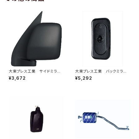
大東プレス工業 サイドミラー/
大東プレス工業 バックミラーH
バックミラーダイハツ ハイゼッ
400 ｺﾊﾞﾝ L005 黒 J08
¥3,672
¥5,292
トカーゴ 左 06年～ DI-64
330×170 DI-8B
9