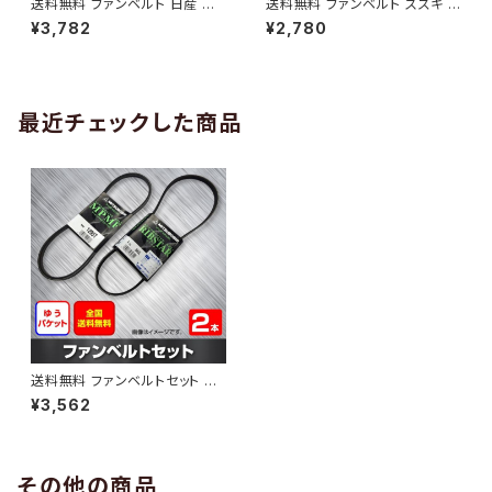
送料無料 ファンベルト 日産 キ
送料無料 ファンベルト スズキ ワ
ューブ 型式Z12 H20.11～H24.
ゴンR 型式MH34S H24.09～
¥3,782
¥2,780
10 （国内トップメーカー） 1本 H
H29.02 （国内トップメーカー）
AB-0005
1本 HAB-0006
最近チェックした商品
送料無料 ファンベルトセット ス
バル サンバー 型式TT1 H16.0
¥3,562
4～H22.08 （国内トップメーカ
ー） 2本セット HAB-1107
その他の商品