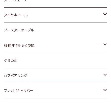
マツダ
スバル
三菱
ダイハツ
ダイハツ
日産
日産
タイヤホイール
レクサス
スバル
マツダ
スバル
ダイハツ
ダイハツ
トヨタ
ブースターケーブル
三菱
マツダ
マツダ
ホンダ
各種オイル＆その他
スバル
スバル
スズキ
ディーデル洗浄添加剤
ケミカル
日産
ハブベアリング
ダイハツ
トヨタ
ブレンボキャリパー
ホンダ
ホンダ