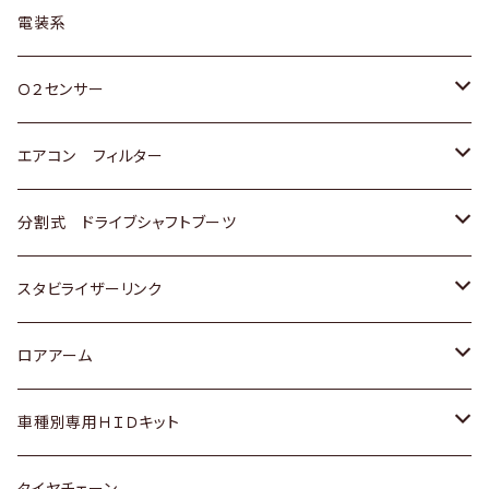
日野
三菱
マツダ
日産
スズキ
トヨタ
電装系
スバル
三菱
ダイハツ
ダイハツ
ホンダ
Ｏ２センサー
スバル
マツダ
三菱
スズキ
トヨタ
エアコン フィルター
三菱
スバル
日産
ホンダ
トヨタ
分割式 ドライブシャフトブーツ
スバル
いすゞ
スズキ
ホンダ
トヨタ
スタビライザーリンク
ダイハツ
日産
スズキ
ホンダ
トヨタ
ロアアーム
マツダ
ダイハツ
日産
スズキ
ホンダ
ホンダ
車種別専用ＨＩＤキット
三菱
マツダ
いすゞ
日産
スズキ
スズキ
トヨタ
タイヤチェーン