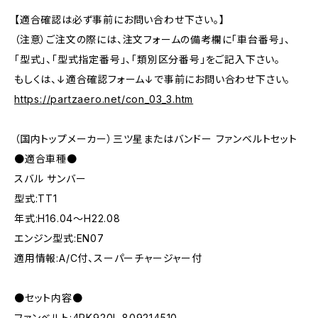
【適合確認は必ず事前にお問い合わせ下さい。】
（注意）ご注文の際には、注文フォームの備考欄に「車台番号」、
「型式」、「型式指定番号」、「類別区分番号」をご記入下さい。
もしくは、↓適合確認フォーム↓で事前にお問い合わせ下さい。
https://partzaero.net/con_03_3.htm
（国内トップメーカー）三ツ星またはバンドー ファンベルトセット
●適合車種●
スバル サンバー
型式:TT1
年式:H16.04～H22.08
エンジン型式:EN07
適用情報:A/C付、スーパーチャージャー付
●セット内容●
ファンベルト:4PK920L 809214510