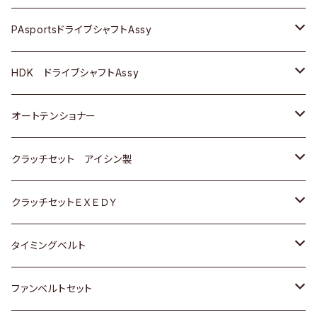
スバル
スバル
三菱
マツダ
ダイハツ
ダイハツ
スズキ
ＢＥＮＺ
ＢＥＮＺ
PAsportsドライブシャフトAssy
ＢＥＮＺ
スバル
三菱
マツダ
マツダ
日産
ＢＭＷ
ＢＭＷ
トヨタ
HDK ドライブシャフトAssy
スバル
三菱
三菱
いすゞ
GOLF
ＷＡＧＥＮ
ホンダ
スズキ
オートテンショナー
スバル
スバル
ダイハツ
ＷＡＧＥＮ
ＶＯＬＶＯ
スズキ
ダイハツ
トヨタ
クラッチセット アイシン製
マツダ
アストロ（シボレー）
日産
日産
ホンダ
クラッチセットＥＸＥＤＹ
三菱
クライスラー
ダイハツ
ホンダ
スズキ
ホンダ
タイミングベルト
スバル
マツダ
マツダ
ダイハツ
スズキ
トヨタ
ファンベルトセット