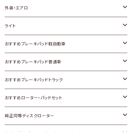
トヨタ
外装・エアロ
ホンダ
トヨタ
ライト
スズキ
ホンダ
トヨタ
おすすめブレーキパッド軽自動車
日産
スズキ
スズキ
トヨタ
おすすめブレーキパッド普通車
いすゞ
日産
日産
ホンダ
トヨタ
おすすめブレーキパッドトラック
ダイハツ
いすゞ
いすゞ
スズキ
ホンダ
トヨタ
おすすめローター・パッドセット
マツダ
ダイハツ
ダイハツ
日産
スズキ
日産
トヨタ
純正同等ディスクローター