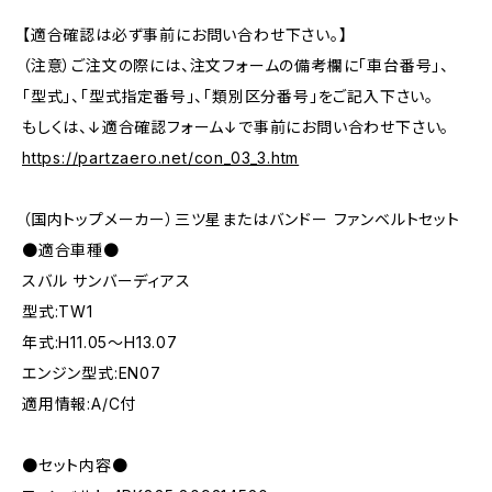
【適合確認は必ず事前にお問い合わせ下さい。】
（注意）ご注文の際には、注文フォームの備考欄に「車台番号」、
「型式」、「型式指定番号」、「類別区分番号」をご記入下さい。
もしくは、↓適合確認フォーム↓で事前にお問い合わせ下さい。
https://partzaero.net/con_03_3.htm
（国内トップメーカー）三ツ星またはバンドー ファンベルトセット
●適合車種●
スバル サンバーディアス
型式:TW1
年式:H11.05～H13.07
エンジン型式:EN07
適用情報:A/C付
●セット内容●