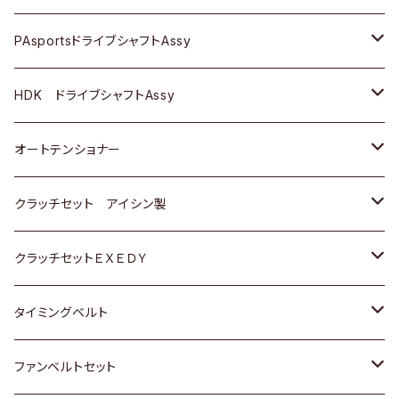
スバル
スバル
三菱
マツダ
ダイハツ
ダイハツ
スズキ
ＢＥＮＺ
ＢＥＮＺ
PAsportsドライブシャフトAssy
ＢＥＮＺ
スバル
三菱
マツダ
マツダ
日産
ＢＭＷ
ＢＭＷ
トヨタ
HDK ドライブシャフトAssy
スバル
三菱
三菱
いすゞ
GOLF
ＷＡＧＥＮ
ホンダ
スズキ
オートテンショナー
スバル
スバル
ダイハツ
ＷＡＧＥＮ
ＶＯＬＶＯ
スズキ
ダイハツ
トヨタ
クラッチセット アイシン製
マツダ
アストロ（シボレー）
日産
日産
ホンダ
クラッチセットＥＸＥＤＹ
三菱
クライスラー
ダイハツ
ホンダ
スズキ
ホンダ
タイミングベルト
スバル
マツダ
マツダ
ダイハツ
スズキ
トヨタ
ファンベルトセット