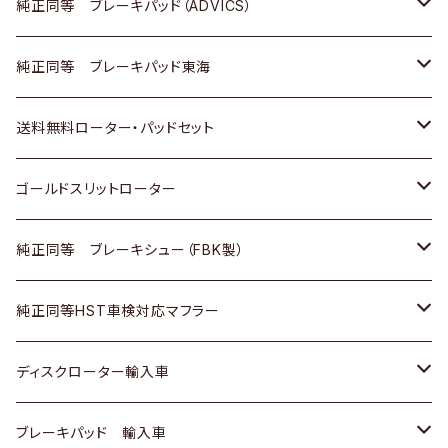
三菱
マツダ
三菱
ダイハツ
日産
いすゞ
ホンダ
トヨタ
純正同等 ブレーキパッド（ADVICS）
スバル
三菱
日野
マツダ
いすゞ
ダイハツ
スズキ
ホンダ
トヨタ
純正同等 ブレーキパッド東海
日野
日野
三菱ふそう
三菱
ダイハツ
マツダ
日産
スズキ
ホンダ
トヨタ
送料無料ローター・パッドセット
三菱ふそう
三菱ふそう
その他
スバル
マツダ
三菱
ダイハツ
日産
スズキ
ホンダ
トヨタ
ゴールドスリットローター
ＢＭＷ
三菱
マツダ
いすゞ
日産
日産
ホンダ
トヨタ
純正同等 ブレーキシュー（FBK製）
スバル
三菱
ダイハツ
ダイハツ
いすゞ
スズキ
ホンダ
ホンダ
純正同等HST車検対応マフラー
スバル
マツダ
マツダ
ダイハツ
日産
スズキ
スズキ
トヨタ
ディスクローター輸入車
三菱
三菱
マツダ
ダイハツ
日産
日産
ホンダ
ＡＵＤＩ
ブレーキパッド 輸入車