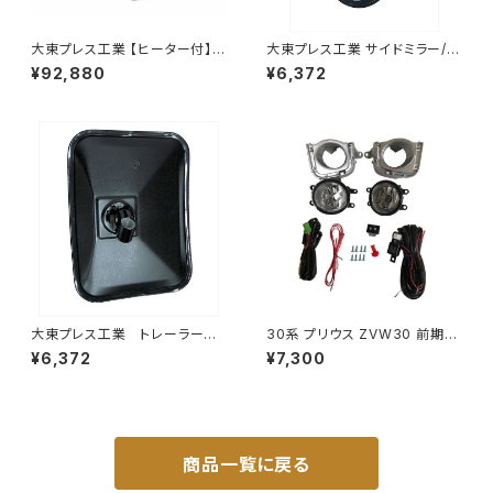
大東プレス工業 【ヒーター付】
大東プレス工業 サイドミラー/バ
ハイウェイミラー リモコン+ヒー
ックミラー77年いすゞ 300 L0
¥92,880
¥6,372
ター付 DI-6121CXE
04 小判 DI-75
大東プレス工業 トレーラーミ
30系 プリウス ZVW30 前期
ラー 黒 UD L013 NS
純正 タイプ フォグランプ ユニッ
¥6,372
¥7,300
角型 左 DI-58B
ト バルブ 配線 スイッチ H11 左
右セット AP-PZF-30
商品一覧に戻る