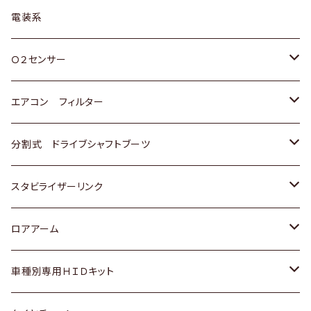
日野
三菱
マツダ
日産
スズキ
トヨタ
電装系
スバル
三菱
ダイハツ
ダイハツ
ホンダ
Ｏ２センサー
スバル
マツダ
三菱
スズキ
トヨタ
エアコン フィルター
三菱
スバル
日産
ホンダ
トヨタ
分割式 ドライブシャフトブーツ
スバル
いすゞ
スズキ
ホンダ
トヨタ
スタビライザーリンク
ダイハツ
日産
スズキ
ホンダ
トヨタ
ロアアーム
マツダ
ダイハツ
日産
スズキ
ホンダ
ホンダ
車種別専用ＨＩＤキット