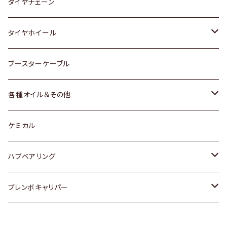
三菱
マツダ
いすゞ
日産
スズキ
スズキ
トヨタ
タイヤチェーン
マツダ
スバル
三菱
ダイハツ
ダイハツ
日産
日産
タイヤホイール
レクサス
スバル
マツダ
スバル
ダイハツ
ダイハツ
トヨタ
ブースターケーブル
三菱
マツダ
マツダ
ホンダ
各種オイル＆その他
スバル
スバル
スズキ
ディーデル洗浄添加剤
ケミカル
日産
ハブベアリング
ダイハツ
トヨタ
ブレンボキャリパー
ホンダ
ホンダ