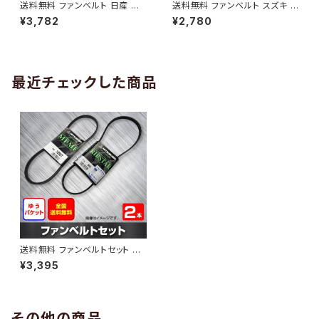
送料無料 ファンベルト 日産 キ
送料無料 ファンベルト スズキ ワ
ューブ 型式Z12 H20.11～H24.
ゴンR 型式MH34S H24.09～
¥3,782
¥2,780
10 （国内トップメーカー） 1本 H
H29.02 （国内トップメーカー）
AB-0005
1本 HAB-0006
最近チェックした商品
送料無料 ファンベルトセット ス
バル サンバーディアス 型式TW
¥3,395
1 H11.05～H13.07 （国内トップ
メーカー） 2本セット HAB-109
5
その他の商品