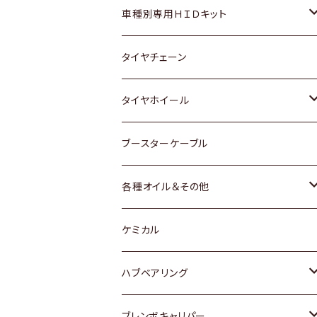
マツダ
ダイハツ
日産
スズキ
ホンダ
ホンダ
車種別専用ＨＩＤキット
三菱
マツダ
いすゞ
日産
スズキ
スズキ
トヨタ
タイヤチェーン
マツダ
スバル
三菱
ダイハツ
ダイハツ
日産
日産
タイヤホイール
レクサス
スバル
マツダ
スバル
ダイハツ
ダイハツ
トヨタ
ブースターケーブル
三菱
マツダ
マツダ
ホンダ
各種オイル＆その他
スバル
スバル
スズキ
ディーデル洗浄添加剤
ケミカル
日産
ハブベアリング
ダイハツ
トヨタ
ブレンボキャリパー