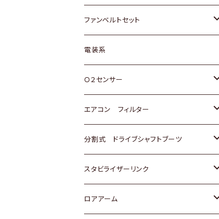
スバル
マツダ
マツダ
ダイハツ
スズキ
トヨタ
ファンベルトセット
日野
三菱
マツダ
日産
スズキ
トヨタ
電装系
スバル
三菱
ダイハツ
ダイハツ
ホンダ
Ｏ２センサー
スバル
マツダ
三菱
スズキ
トヨタ
エアコン フィルター
三菱
スバル
日産
ホンダ
トヨタ
分割式 ドライブシャフトブーツ
スバル
いすゞ
スズキ
ホンダ
トヨタ
スタビライザーリンク
ダイハツ
日産
スズキ
ホンダ
トヨタ
ロアアーム