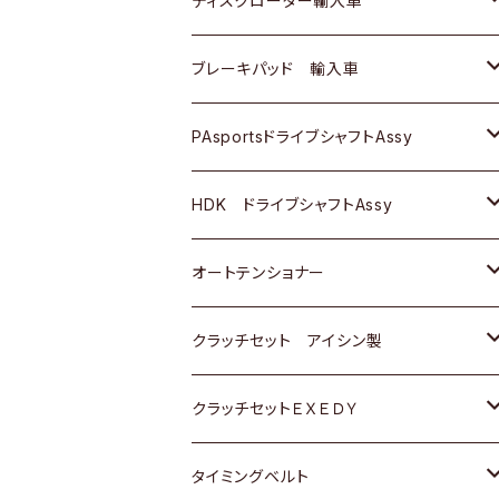
ディスクローター輸入車
三菱
三菱
マツダ
ダイハツ
日産
日産
ホンダ
ＡＵＤＩ
ブレーキパッド 輸入車
スバル
スバル
三菱
マツダ
ダイハツ
ダイハツ
スズキ
ＢＥＮＺ
ＢＥＮＺ
PAsportsドライブシャフトAssy
ＢＥＮＺ
スバル
三菱
マツダ
マツダ
日産
ＢＭＷ
ＢＭＷ
トヨタ
HDK ドライブシャフトAssy
スバル
三菱
三菱
いすゞ
GOLF
ＷＡＧＥＮ
ホンダ
スズキ
オートテンショナー
スバル
スバル
ダイハツ
ＷＡＧＥＮ
ＶＯＬＶＯ
スズキ
ダイハツ
トヨタ
クラッチセット アイシン製
マツダ
アストロ（シボレー）
日産
日産
ホンダ
クラッチセットＥＸＥＤＹ
三菱
クライスラー
ダイハツ
ホンダ
スズキ
ホンダ
タイミングベルト