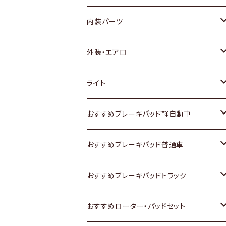
内装パーツ
トヨタ
外装・エアロ
ホンダ
トヨタ
ライト
スズキ
ホンダ
トヨタ
おすすめブレーキパッド軽自動車
日産
スズキ
スズキ
トヨタ
おすすめブレーキパッド普通車
いすゞ
日産
日産
ホンダ
トヨタ
おすすめブレーキパッドトラック
ダイハツ
いすゞ
いすゞ
スズキ
ホンダ
トヨタ
おすすめローター・パッドセット