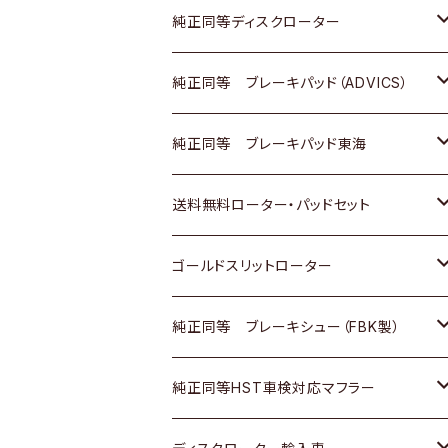
マツダ
ダイハツ
ダイハツ
日産
スズキ
日産
トヨタ
純正同等ディスクローター
三菱
マツダ
三菱
ダイハツ
日産
いすゞ
ホンダ
トヨタ
純正同等 ブレーキパッド（ADVICS）
スバル
三菱
日野
マツダ
いすゞ
ダイハツ
スズキ
ホンダ
トヨタ
純正同等 ブレーキパッド東海
日野
日野
三菱ふそう
三菱
ダイハツ
マツダ
日産
スズキ
ホンダ
トヨタ
送料無料ローター・パッドセット
三菱ふそう
三菱ふそう
その他
スバル
マツダ
三菱
ダイハツ
日産
スズキ
ホンダ
トヨタ
ゴールドスリットローター
ＢＭＷ
三菱
マツダ
いすゞ
日産
日産
ホンダ
トヨタ
純正同等 ブレーキシュー（FBK製）
スバル
三菱
ダイハツ
ダイハツ
いすゞ
スズキ
ホンダ
ホンダ
純正同等HST車検対応マフラー
スバル
マツダ
マツダ
ダイハツ
日産
スズキ
スズキ
トヨタ