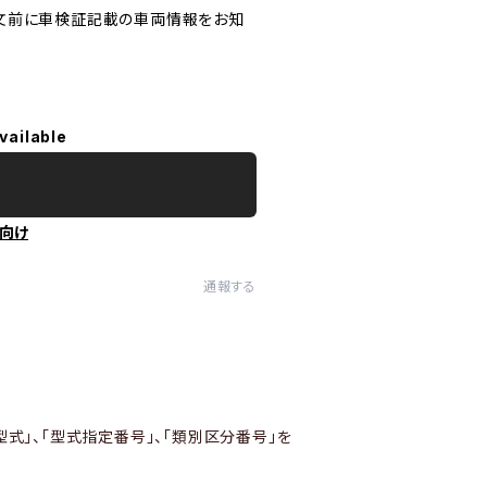
文前に車検証記載の車両情報をお知
vailable
向け
通報する
型式」、「型式指定番号」、「類別区分番号」を