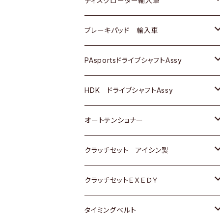
ディスクローター輸入車
三菱
三菱
マツダ
ダイハツ
日産
日産
ホンダ
ＡＵＤＩ
ブレーキパッド 輸入車
スバル
スバル
三菱
マツダ
ダイハツ
ダイハツ
スズキ
ＢＥＮＺ
ＢＥＮＺ
PAsportsドライブシャフトAssy
ＢＥＮＺ
スバル
三菱
マツダ
マツダ
日産
ＢＭＷ
ＢＭＷ
トヨタ
HDK ドライブシャフトAssy
スバル
三菱
三菱
いすゞ
GOLF
ＷＡＧＥＮ
ホンダ
スズキ
オートテンショナー
スバル
スバル
ダイハツ
ＷＡＧＥＮ
ＶＯＬＶＯ
スズキ
ダイハツ
トヨタ
クラッチセット アイシン製
マツダ
アストロ（シボレー）
日産
日産
ホンダ
クラッチセットＥＸＥＤＹ
三菱
クライスラー
ダイハツ
ホンダ
スズキ
ホンダ
タイミングベルト