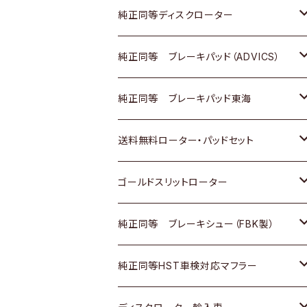
マツダ
ダイハツ
ダイハツ
日産
スズキ
日産
トヨタ
純正同等ディスクローター
三菱
マツダ
三菱
ダイハツ
日産
いすゞ
ホンダ
トヨタ
純正同等 ブレーキパッド（ADVICS）
スバル
三菱
日野
マツダ
いすゞ
ダイハツ
スズキ
ホンダ
トヨタ
純正同等 ブレーキパッド東海
日野
日野
三菱ふそう
三菱
ダイハツ
マツダ
日産
スズキ
ホンダ
トヨタ
送料無料ローター・パッドセット
三菱ふそう
三菱ふそう
その他
スバル
マツダ
三菱
ダイハツ
日産
スズキ
ホンダ
トヨタ
ゴールドスリットローター
ＢＭＷ
三菱
マツダ
いすゞ
日産
日産
ホンダ
トヨタ
純正同等 ブレーキシュー（FBK製）
スバル
三菱
ダイハツ
ダイハツ
いすゞ
スズキ
ホンダ
ホンダ
純正同等HST車検対応マフラー
スバル
マツダ
マツダ
ダイハツ
日産
スズキ
スズキ
トヨタ