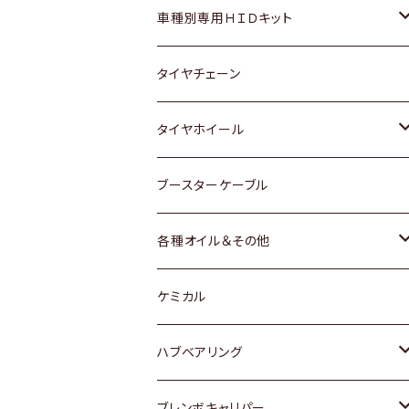
マツダ
ダイハツ
日産
スズキ
ホンダ
ホンダ
車種別専用ＨＩＤキット
三菱
マツダ
いすゞ
日産
スズキ
スズキ
トヨタ
タイヤチェーン
マツダ
スバル
三菱
ダイハツ
ダイハツ
日産
日産
タイヤホイール
レクサス
スバル
マツダ
スバル
ダイハツ
ダイハツ
トヨタ
ブースターケーブル
三菱
マツダ
マツダ
ホンダ
各種オイル＆その他
スバル
スバル
スズキ
ディーデル洗浄添加剤
ケミカル
日産
ハブベアリング
ダイハツ
トヨタ
ブレンボキャリパー