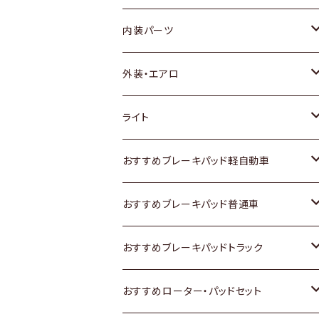
内装パーツ
トヨタ
外装・エアロ
ホンダ
トヨタ
ライト
スズキ
ホンダ
トヨタ
おすすめブレーキパッド軽自動車
日産
スズキ
スズキ
トヨタ
おすすめブレーキパッド普通車
いすゞ
日産
日産
ホンダ
トヨタ
おすすめブレーキパッドトラック
ダイハツ
いすゞ
いすゞ
スズキ
ホンダ
トヨタ
おすすめローター・パッドセット