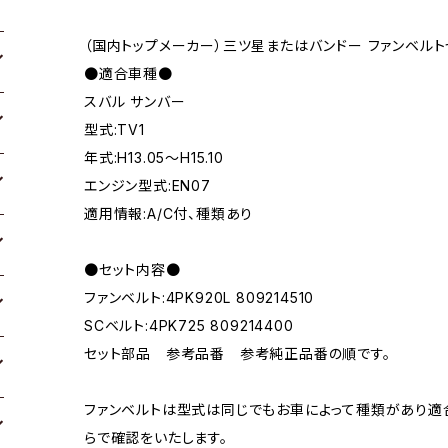
（国内トップメーカー）三ツ星またはバンドー ファンベルト
●適合車種●
スバル サンバー
型式:TV1
年式:H13.05～H15.10
エンジン型式:EN07
適用情報:A/C付、種類あり
●セット内容●
ファンベルト:4PK920L 809214510
SCベルト:4PK725 809214400
セット部品 参考品番 参考純正品番の順です。
ファンベルトは型式は同じでもお車によって種類があり適
らで確認をいたします。