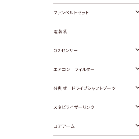
スバル
マツダ
マツダ
ダイハツ
スズキ
トヨタ
ファンベルトセット
日野
三菱
マツダ
日産
スズキ
トヨタ
電装系
スバル
三菱
ダイハツ
ダイハツ
ホンダ
Ｏ２センサー
スバル
マツダ
三菱
スズキ
トヨタ
エアコン フィルター
三菱
スバル
日産
ホンダ
トヨタ
分割式 ドライブシャフトブーツ
スバル
いすゞ
スズキ
ホンダ
トヨタ
スタビライザーリンク
ダイハツ
日産
スズキ
ホンダ
トヨタ
ロアアーム