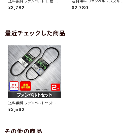
送料無料 ファンベルト 日産 キ
送料無料 ファンベルト スズキ ワ
ューブ 型式Z12 H20.11～H24.
ゴンR 型式MH34S H24.09～
¥3,782
¥2,780
10 （国内トップメーカー） 1本 H
H29.02 （国内トップメーカー）
AB-0005
1本 HAB-0006
最近チェックした商品
送料無料 ファンベルトセット ス
バル サンバー 型式TV1 H10.0
¥3,562
8～H13.07 （国内トップメーカ
ー） 2本セット HAB-1085
その他の商品