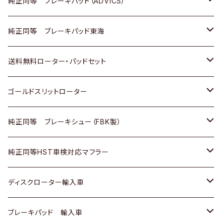
三菱
マツダ
三菱
ダイハツ
日産
いすゞ
ホンダ
トヨタ
純正同等 ブレーキパッド（ADVICS）
スバル
三菱
日野
マツダ
いすゞ
ダイハツ
スズキ
ホンダ
トヨタ
純正同等 ブレーキパッド東海
日野
日野
三菱ふそう
三菱
ダイハツ
マツダ
日産
スズキ
ホンダ
トヨタ
送料無料ローター・パッドセット
三菱ふそう
三菱ふそう
その他
スバル
マツダ
三菱
ダイハツ
日産
スズキ
ホンダ
トヨタ
ゴールドスリットローター
ＢＭＷ
三菱
マツダ
いすゞ
日産
日産
ホンダ
トヨタ
純正同等 ブレーキシュー（FBK製）
スバル
三菱
ダイハツ
ダイハツ
いすゞ
スズキ
ホンダ
ホンダ
純正同等HST車検対応マフラー
スバル
マツダ
マツダ
ダイハツ
日産
スズキ
スズキ
トヨタ
ディスクローター輸入車
三菱
三菱
マツダ
ダイハツ
日産
日産
ホンダ
ＡＵＤＩ
ブレーキパッド 輸入車