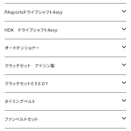
スバル
スバル
三菱
マツダ
ダイハツ
ダイハツ
スズキ
ＢＥＮＺ
ＢＥＮＺ
PAsportsドライブシャフトAssy
ＢＥＮＺ
スバル
三菱
マツダ
マツダ
日産
ＢＭＷ
ＢＭＷ
トヨタ
HDK ドライブシャフトAssy
スバル
三菱
三菱
いすゞ
GOLF
ＷＡＧＥＮ
ホンダ
スズキ
オートテンショナー
スバル
スバル
ダイハツ
ＷＡＧＥＮ
ＶＯＬＶＯ
スズキ
ダイハツ
トヨタ
クラッチセット アイシン製
マツダ
アストロ（シボレー）
日産
日産
ホンダ
クラッチセットＥＸＥＤＹ
三菱
クライスラー
ダイハツ
ホンダ
スズキ
ホンダ
タイミングベルト
スバル
マツダ
マツダ
ダイハツ
スズキ
トヨタ
ファンベルトセット