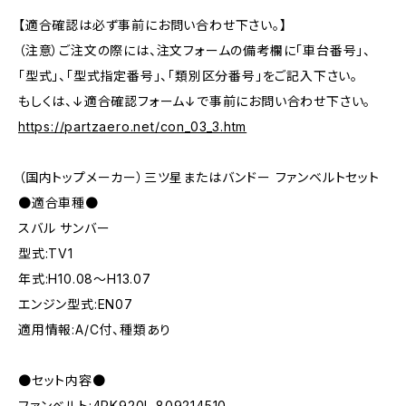
【適合確認は必ず事前にお問い合わせ下さい。】
（注意）ご注文の際には、注文フォームの備考欄に「車台番号」、
「型式」、「型式指定番号」、「類別区分番号」をご記入下さい。
もしくは、↓適合確認フォーム↓で事前にお問い合わせ下さい。
https://partzaero.net/con_03_3.htm
（国内トップメーカー）三ツ星またはバンドー ファンベルトセット
●適合車種●
スバル サンバー
型式:TV1
年式:H10.08～H13.07
エンジン型式:EN07
適用情報:A/C付、種類あり
●セット内容●
ファンベルト:4PK920L 809214510