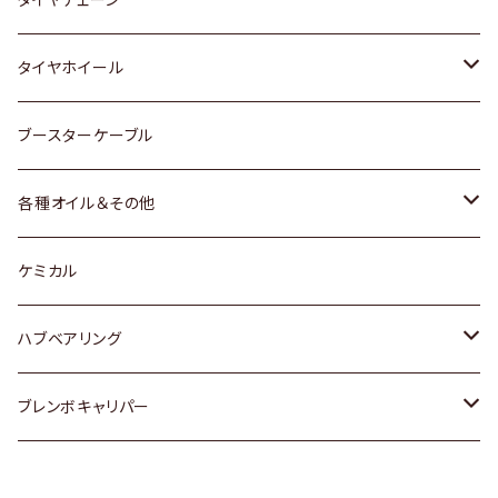
マツダ
スバル
三菱
ダイハツ
ダイハツ
日産
日産
タイヤホイール
レクサス
スバル
マツダ
スバル
ダイハツ
ダイハツ
トヨタ
ブースターケーブル
三菱
マツダ
マツダ
ホンダ
各種オイル＆その他
スバル
スバル
スズキ
ディーデル洗浄添加剤
ケミカル
日産
ハブベアリング
ダイハツ
トヨタ
ブレンボキャリパー
ホンダ
ホンダ