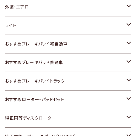
トヨタ
外装・エアロ
ホンダ
トヨタ
ライト
スズキ
ホンダ
トヨタ
おすすめブレーキパッド軽自動車
日産
スズキ
スズキ
トヨタ
おすすめブレーキパッド普通車
いすゞ
日産
日産
ホンダ
トヨタ
おすすめブレーキパッドトラック
ダイハツ
いすゞ
いすゞ
スズキ
ホンダ
トヨタ
おすすめローター・パッドセット
マツダ
ダイハツ
ダイハツ
日産
スズキ
日産
トヨタ
純正同等ディスクローター