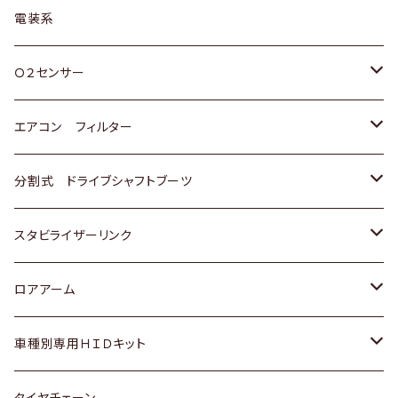
日野
三菱
マツダ
日産
スズキ
トヨタ
電装系
スバル
三菱
ダイハツ
ダイハツ
ホンダ
Ｏ２センサー
スバル
マツダ
三菱
スズキ
トヨタ
エアコン フィルター
三菱
スバル
日産
ホンダ
トヨタ
分割式 ドライブシャフトブーツ
スバル
いすゞ
スズキ
ホンダ
トヨタ
スタビライザーリンク
ダイハツ
日産
スズキ
ホンダ
トヨタ
ロアアーム
マツダ
ダイハツ
日産
スズキ
ホンダ
ホンダ
車種別専用ＨＩＤキット
三菱
マツダ
いすゞ
日産
スズキ
スズキ
トヨタ
タイヤチェーン