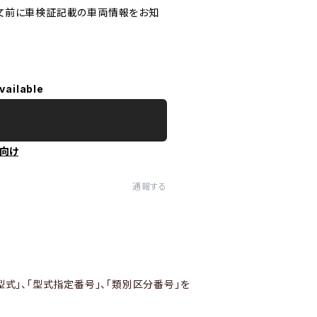
文前に車検証記載の車両情報をお知
vailable
向け
通報する
型式」、「型式指定番号」、「類別区分番号」を