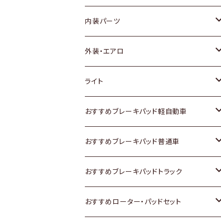
内装パーツ
トヨタ
外装・エアロ
ホンダ
トヨタ
ライト
スズキ
ホンダ
トヨタ
おすすめブレーキパッド軽自動車
日産
スズキ
スズキ
トヨタ
おすすめブレーキパッド普通車
いすゞ
日産
日産
ホンダ
トヨタ
おすすめブレーキパッドトラック
ダイハツ
いすゞ
いすゞ
スズキ
ホンダ
トヨタ
おすすめローター・パッドセット