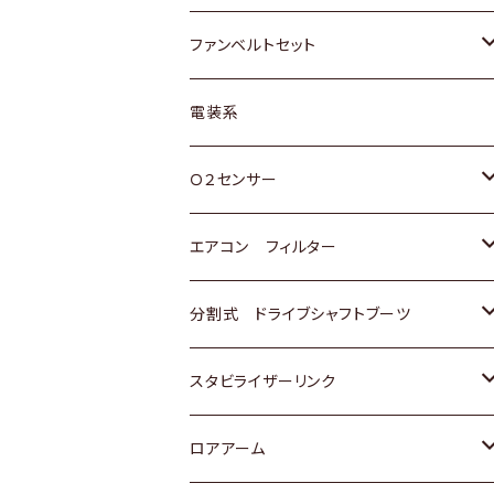
スバル
マツダ
マツダ
ダイハツ
スズキ
トヨタ
ファンベルトセット
日野
三菱
マツダ
日産
スズキ
トヨタ
電装系
スバル
三菱
ダイハツ
ダイハツ
ホンダ
Ｏ２センサー
スバル
マツダ
三菱
スズキ
トヨタ
エアコン フィルター
三菱
スバル
日産
ホンダ
トヨタ
分割式 ドライブシャフトブーツ
スバル
いすゞ
スズキ
ホンダ
トヨタ
スタビライザーリンク
ダイハツ
日産
スズキ
ホンダ
トヨタ
ロアアーム