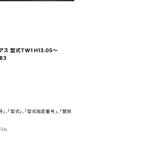
 型式TW1 H13.05～
83
」、「型式」、「型式指定番号」、「類別
い。