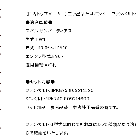
（国内トップメーカー）三ツ星またはバンドー ファンベルト
●適合車種●
スバル サンバーディアス
型式:TW1
年式:H13.05～H15.10
エンジン型式:EN07
適用情報:A/C付
●セット内容●
ファンベルト:4PK825 809214520
SCベルト:4PK740 809214600
セット部品 参考品番 参考純正品番の順です。
ファンベルトは型式は同じでもお車によって種類があり適
らで確認をいたします。