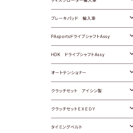
ディスクローター輸入車
三菱
三菱
マツダ
ダイハツ
日産
日産
ホンダ
ＡＵＤＩ
ブレーキパッド 輸入車
スバル
スバル
三菱
マツダ
ダイハツ
ダイハツ
スズキ
ＢＥＮＺ
ＢＥＮＺ
PAsportsドライブシャフトAssy
ＢＥＮＺ
スバル
三菱
マツダ
マツダ
日産
ＢＭＷ
ＢＭＷ
トヨタ
HDK ドライブシャフトAssy
スバル
三菱
三菱
いすゞ
GOLF
ＷＡＧＥＮ
ホンダ
スズキ
オートテンショナー
スバル
スバル
ダイハツ
ＷＡＧＥＮ
ＶＯＬＶＯ
スズキ
ダイハツ
トヨタ
クラッチセット アイシン製
マツダ
アストロ（シボレー）
日産
日産
ホンダ
クラッチセットＥＸＥＤＹ
三菱
クライスラー
ダイハツ
ホンダ
スズキ
ホンダ
タイミングベルト