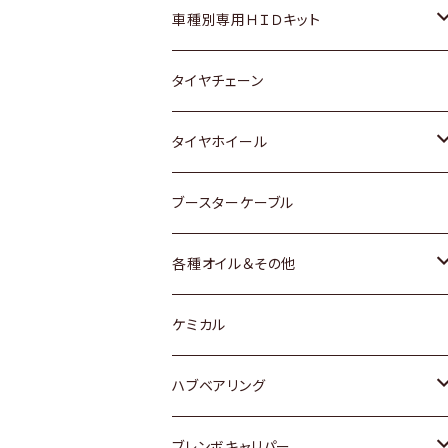
マツダ
ダイハツ
日産
スズキ
ホンダ
ホンダ
車種別専用ＨＩＤキット
三菱
マツダ
いすゞ
日産
スズキ
スズキ
トヨタ
タイヤチェーン
マツダ
スバル
三菱
ダイハツ
ダイハツ
日産
日産
タイヤホイール
レクサス
スバル
マツダ
スバル
ダイハツ
ダイハツ
トヨタ
ブースターケーブル
三菱
マツダ
マツダ
ホンダ
各種オイル＆その他
スバル
スバル
スズキ
ディーデル洗浄添加剤
ケミカル
日産
ハブベアリング
ダイハツ
トヨタ
ブレンボキャリパー