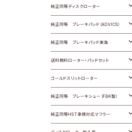
マツダ
ダイハツ
ダイハツ
日産
スズキ
日産
トヨタ
純正同等ディスクローター
三菱
マツダ
三菱
ダイハツ
日産
いすゞ
ホンダ
トヨタ
純正同等 ブレーキパッド（ADVICS）
スバル
三菱
日野
マツダ
いすゞ
ダイハツ
スズキ
ホンダ
トヨタ
純正同等 ブレーキパッド東海
日野
日野
三菱ふそう
三菱
ダイハツ
マツダ
日産
スズキ
ホンダ
トヨタ
送料無料ローター・パッドセット
三菱ふそう
三菱ふそう
その他
スバル
マツダ
三菱
ダイハツ
日産
スズキ
ホンダ
トヨタ
ゴールドスリットローター
ＢＭＷ
三菱
マツダ
いすゞ
日産
日産
ホンダ
トヨタ
純正同等 ブレーキシュー（FBK製）
スバル
三菱
ダイハツ
ダイハツ
いすゞ
スズキ
ホンダ
ホンダ
純正同等HST車検対応マフラー
スバル
マツダ
マツダ
ダイハツ
日産
スズキ
スズキ
トヨタ