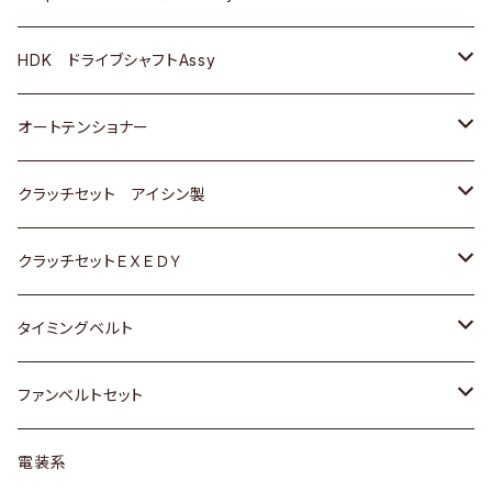
ＢＥＮＺ
スバル
三菱
マツダ
マツダ
日産
ＢＭＷ
ＢＭＷ
トヨタ
HDK ドライブシャフトAssy
スバル
三菱
三菱
いすゞ
GOLF
ＷＡＧＥＮ
ホンダ
スズキ
オートテンショナー
スバル
スバル
ダイハツ
ＷＡＧＥＮ
ＶＯＬＶＯ
スズキ
ダイハツ
トヨタ
クラッチセット アイシン製
マツダ
アストロ（シボレー）
日産
日産
ホンダ
クラッチセットＥＸＥＤＹ
三菱
クライスラー
ダイハツ
ホンダ
スズキ
ホンダ
タイミングベルト
スバル
マツダ
マツダ
ダイハツ
スズキ
トヨタ
ファンベルトセット
日野
三菱
マツダ
日産
スズキ
トヨタ
電装系