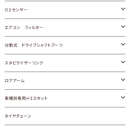
スバル
三菱
ダイハツ
ダイハツ
ホンダ
Ｏ２センサー
スバル
マツダ
三菱
スズキ
トヨタ
エアコン フィルター
三菱
スバル
日産
ホンダ
トヨタ
分割式 ドライブシャフトブーツ
スバル
いすゞ
スズキ
ホンダ
トヨタ
スタビライザーリンク
ダイハツ
日産
スズキ
ホンダ
トヨタ
ロアアーム
マツダ
ダイハツ
日産
スズキ
ホンダ
ホンダ
車種別専用ＨＩＤキット
三菱
マツダ
いすゞ
日産
スズキ
スズキ
トヨタ
タイヤチェーン