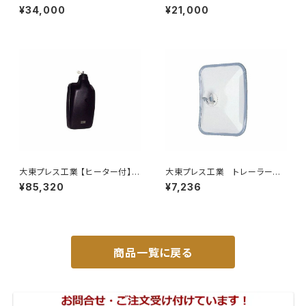
レミオ ZRT261 トヨタ 本体オ
タウンエース ライトエース トラ
¥34,000
¥21,000
ールステンレス 車検対応 純正
ック
同等
大東プレス工業 【ヒーター付】ハ
大東プレス工業 トレーラーミ
イウェイリモコンミラー DI-712
ラー UD L013 NS角型
¥85,320
¥7,236
1CXE
左 DI-58
商品一覧に戻る