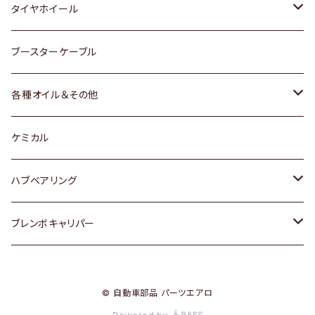
マツダ
スバル
三菱
ダイハツ
ダイハツ
日産
日産
タイヤホイール
レクサス
スバル
マツダ
スバル
ダイハツ
ダイハツ
トヨタ
ブースターケーブル
三菱
マツダ
マツダ
ホンダ
各種オイル＆その他
スバル
スバル
スズキ
ディーデル洗浄添加剤
ケミカル
日産
ハブベアリング
ダイハツ
トヨタ
ブレンボキャリパー
ホンダ
ホンダ
© 自動車部品 パーツエアロ
スズキ
日産