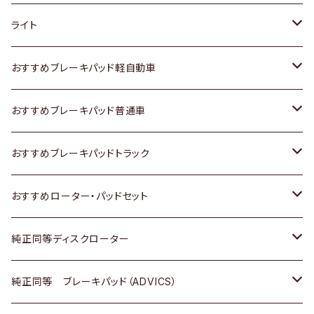
ホンダ
トヨタ
ライト
スズキ
ホンダ
トヨタ
おすすめブレーキパッド軽自動車
日産
スズキ
スズキ
トヨタ
おすすめブレーキパッド普通車
いすゞ
日産
日産
ホンダ
トヨタ
おすすめブレーキパッドトラック
ダイハツ
いすゞ
いすゞ
スズキ
ホンダ
トヨタ
おすすめローター・パッドセット
マツダ
ダイハツ
ダイハツ
日産
スズキ
日産
トヨタ
純正同等ディスクローター
三菱
マツダ
三菱
ダイハツ
日産
いすゞ
ホンダ
トヨタ
純正同等 ブレーキパッド（ADVICS）