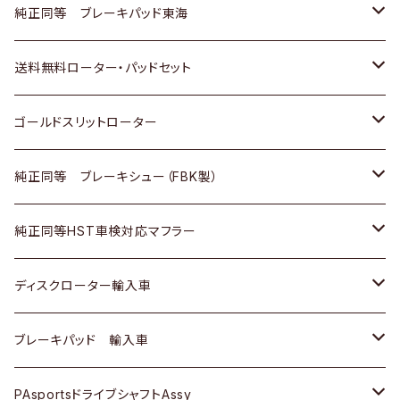
スバル
三菱
日野
マツダ
いすゞ
ダイハツ
スズキ
ホンダ
トヨタ
純正同等 ブレーキパッド東海
日野
日野
三菱ふそう
三菱
ダイハツ
マツダ
日産
スズキ
ホンダ
トヨタ
送料無料ローター・パッドセット
三菱ふそう
三菱ふそう
その他
スバル
マツダ
三菱
ダイハツ
日産
スズキ
ホンダ
トヨタ
ゴールドスリットローター
ＢＭＷ
三菱
マツダ
いすゞ
日産
日産
ホンダ
トヨタ
純正同等 ブレーキシュー（FBK製）
スバル
三菱
ダイハツ
ダイハツ
いすゞ
スズキ
ホンダ
ホンダ
純正同等HST車検対応マフラー
スバル
マツダ
マツダ
ダイハツ
日産
スズキ
スズキ
トヨタ
ディスクローター輸入車
三菱
三菱
マツダ
ダイハツ
日産
日産
ホンダ
ＡＵＤＩ
ブレーキパッド 輸入車
スバル
スバル
三菱
マツダ
ダイハツ
ダイハツ
スズキ
ＢＥＮＺ
ＢＥＮＺ
PAsportsドライブシャフトAssy