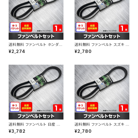
送料無料 ファンベルト ホンダ フ
送料無料 ファンベルト スズキ ス
ィット 型式GE6 H19.10～H25.
ペーシア 型式MK32S H25.03
¥2,274
¥2,780
09 （国内トップメーカー） 1本 H
～H30.02 （国内トップメーカ
AB-0003
ー） 1本 HAB-0004
送料無料 ファンベルト 日産 キ
送料無料 ファンベルト スズキ ワ
ューブ 型式Z12 H20.11～H24.
ゴンR 型式MH34S H24.09～
¥3,782
¥2,780
10 （国内トップメーカー） 1本 H
H29.02 （国内トップメーカー）