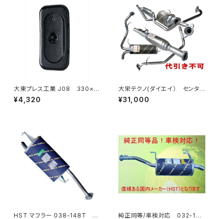
大東プレス工業 J08 330×1
大栄テクノ(ダイエイ） センタ
70 サイドミラー/バックミラー
ーパイプ 'MMT-6497CP キッ
¥4,320
¥31,000
L012 黒 DI-7B
クス H59A 個人宅NG
HST マフラー 038-148T プ
純正同等/車検対応 032-132