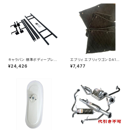
キャラバン 標準ボディープレミ
エブリィ エブリィワゴン DA17V
アムＧＸ/ＧＸライダ～用ベッドキ
DA17W サンシェード エブリー
¥24,426
¥7,477
ットフレーム GZ100-1
マルチサンシェード 車種専用 8
枚set カーテン 遮光 車中泊 JP
-TYD-DA17