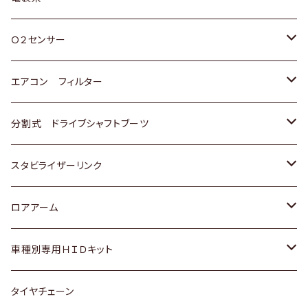
スバル
三菱
ダイハツ
ダイハツ
ホンダ
Ｏ２センサー
スバル
マツダ
三菱
スズキ
トヨタ
エアコン フィルター
三菱
スバル
日産
ホンダ
トヨタ
分割式 ドライブシャフトブーツ
スバル
いすゞ
スズキ
ホンダ
トヨタ
スタビライザーリンク
ダイハツ
日産
スズキ
ホンダ
トヨタ
ロアアーム
マツダ
ダイハツ
日産
スズキ
ホンダ
ホンダ
車種別専用ＨＩＤキット
三菱
マツダ
いすゞ
日産
スズキ
スズキ
トヨタ
タイヤチェーン