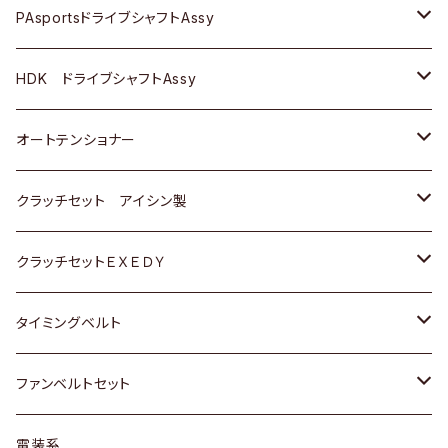
スバル
スバル
三菱
マツダ
ダイハツ
ダイハツ
スズキ
ＢＥＮＺ
ＢＥＮＺ
PAsportsドライブシャフトAssy
ＢＥＮＺ
スバル
三菱
マツダ
マツダ
日産
ＢＭＷ
ＢＭＷ
トヨタ
HDK ドライブシャフトAssy
スバル
三菱
三菱
いすゞ
GOLF
ＷＡＧＥＮ
ホンダ
スズキ
オートテンショナー
スバル
スバル
ダイハツ
ＷＡＧＥＮ
ＶＯＬＶＯ
スズキ
ダイハツ
トヨタ
クラッチセット アイシン製
マツダ
アストロ（シボレー）
日産
日産
ホンダ
クラッチセットＥＸＥＤＹ
三菱
クライスラー
ダイハツ
ホンダ
スズキ
ホンダ
タイミングベルト
スバル
マツダ
マツダ
ダイハツ
スズキ
トヨタ
ファンベルトセット
日野
三菱
マツダ
日産
スズキ
トヨタ
電装系