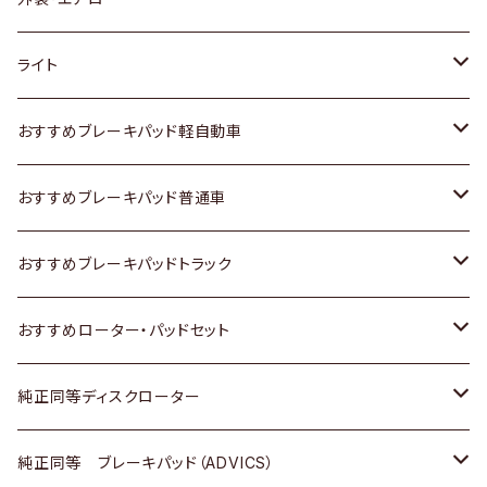
ホンダ
トヨタ
ライト
スズキ
ホンダ
トヨタ
おすすめブレーキパッド軽自動車
日産
スズキ
スズキ
トヨタ
おすすめブレーキパッド普通車
いすゞ
日産
日産
ホンダ
トヨタ
おすすめブレーキパッドトラック
ダイハツ
いすゞ
いすゞ
スズキ
ホンダ
トヨタ
おすすめローター・パッドセット
マツダ
ダイハツ
ダイハツ
日産
スズキ
日産
トヨタ
純正同等ディスクローター
三菱
マツダ
三菱
ダイハツ
日産
いすゞ
ホンダ
トヨタ
純正同等 ブレーキパッド（ADVICS）