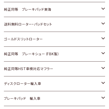
スバル
三菱
日野
マツダ
いすゞ
ダイハツ
スズキ
ホンダ
トヨタ
純正同等 ブレーキパッド東海
日野
日野
三菱ふそう
三菱
ダイハツ
マツダ
日産
スズキ
ホンダ
トヨタ
送料無料ローター・パッドセット
三菱ふそう
三菱ふそう
その他
スバル
マツダ
三菱
ダイハツ
日産
スズキ
ホンダ
トヨタ
ゴールドスリットローター
ＢＭＷ
三菱
マツダ
いすゞ
日産
日産
ホンダ
トヨタ
純正同等 ブレーキシュー（FBK製）
スバル
三菱
ダイハツ
ダイハツ
いすゞ
スズキ
ホンダ
ホンダ
純正同等HST車検対応マフラー
スバル
マツダ
マツダ
ダイハツ
日産
スズキ
スズキ
トヨタ
ディスクローター輸入車
三菱
三菱
マツダ
ダイハツ
日産
日産
ホンダ
ＡＵＤＩ
ブレーキパッド 輸入車