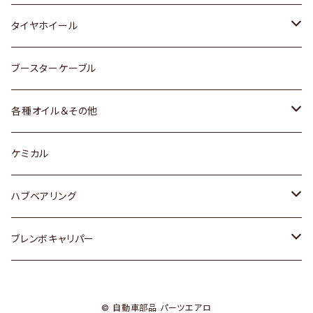
マツダ
スバル
三菱
ダイハツ
ダイハツ
日産
日産
タイヤホイール
レクサス
スバル
マツダ
スバル
ダイハツ
ダイハツ
トヨタ
ブースターケーブル
三菱
マツダ
マツダ
ホンダ
各種オイル＆その他
スバル
スバル
スズキ
ディーデル洗浄添加剤
ケミカル
日産
ハブベアリング
ダイハツ
トヨタ
ブレンボキャリパー
ホンダ
ホンダ
© 自動車部品 パーツエアロ