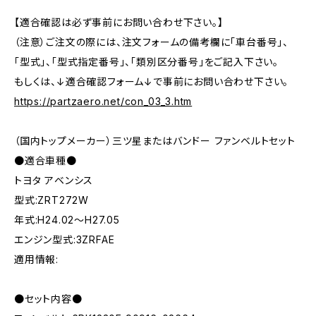
【適合確認は必ず事前にお問い合わせ下さい。】
（注意）ご注文の際には、注文フォームの備考欄に「車台番号」、
「型式」、「型式指定番号」、「類別区分番号」をご記入下さい。
もしくは、↓適合確認フォーム↓で事前にお問い合わせ下さい。
https://partzaero.net/con_03_3.htm
（国内トップメーカー）三ツ星またはバンドー ファンベルトセット
●適合車種●
トヨタ アベンシス
型式:ZRT272W
年式:H24.02～H27.05
エンジン型式:3ZRFAE
適用情報:
●セット内容●