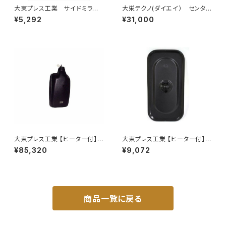
大東プレス工業 サイドミラー/
大栄テクノ(ダイエイ） センタ
バックミラーH400 小判 DI-
ーパイプ 'MMT-6497CP キッ
¥5,292
¥31,000
8 DI-8
クス H59A 個人宅NG
大東プレス工業 【ヒーター付】ハ
大東プレス工業 【ヒーター付】サ
イウェイリモコンミラー DI-712
イドミラー/バックミラーJ08 DI
¥85,320
¥9,072
1CXE
-7BZ
商品一覧に戻る