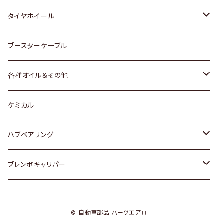
マツダ
スバル
三菱
ダイハツ
ダイハツ
日産
日産
タイヤホイール
レクサス
スバル
マツダ
スバル
ダイハツ
ダイハツ
トヨタ
ブースターケーブル
三菱
マツダ
マツダ
ホンダ
各種オイル＆その他
スバル
スバル
スズキ
ディーデル洗浄添加剤
ケミカル
日産
ハブベアリング
ダイハツ
トヨタ
ブレンボキャリパー
ホンダ
ホンダ
© 自動車部品 パーツエアロ