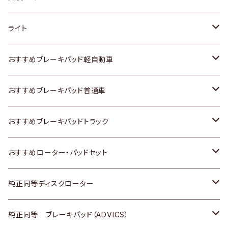
ホンダ
トヨタ
ライト
スズキ
ホンダ
トヨタ
おすすめブレーキパッド軽自動車
日産
スズキ
スズキ
トヨタ
おすすめブレーキパッド普通車
いすゞ
日産
日産
ホンダ
トヨタ
おすすめブレーキパッドトラック
ダイハツ
いすゞ
いすゞ
スズキ
ホンダ
トヨタ
おすすめローター・パッドセット
マツダ
ダイハツ
ダイハツ
日産
スズキ
日産
トヨタ
純正同等ディスクローター
三菱
マツダ
三菱
ダイハツ
日産
いすゞ
ホンダ
トヨタ
純正同等 ブレーキパッド（ADVICS）