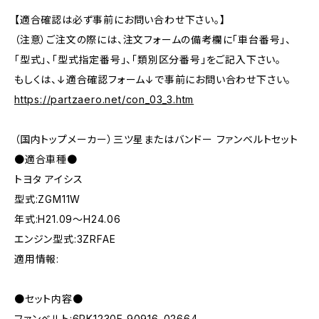
【適合確認は必ず事前にお問い合わせ下さい。】
（注意）ご注文の際には、注文フォームの備考欄に「車台番号」、
「型式」、「型式指定番号」、「類別区分番号」をご記入下さい。
もしくは、↓適合確認フォーム↓で事前にお問い合わせ下さい。
https://partzaero.net/con_03_3.htm
（国内トップメーカー）三ツ星またはバンドー ファンベルトセット
●適合車種●
トヨタ アイシス
型式:ZGM11W
年式:H21.09～H24.06
エンジン型式:3ZRFAE
適用情報:
●セット内容●
ファンベルト:6PK1230E 90916-02664