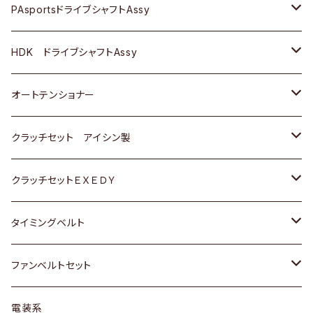
スバル
スバル
三菱
マツダ
ダイハツ
ダイハツ
スズキ
ＢＥＮＺ
ＢＥＮＺ
PAsportsドライブシャフトAssy
ＢＥＮＺ
スバル
三菱
マツダ
マツダ
日産
ＢＭＷ
ＢＭＷ
トヨタ
HDK ドライブシャフトAssy
スバル
三菱
三菱
いすゞ
GOLF
ＷＡＧＥＮ
ホンダ
スズキ
オートテンショナー
スバル
スバル
ダイハツ
ＷＡＧＥＮ
ＶＯＬＶＯ
スズキ
ダイハツ
トヨタ
クラッチセット アイシン製
マツダ
アストロ（シボレー）
日産
日産
ホンダ
クラッチセットＥＸＥＤＹ
三菱
クライスラー
ダイハツ
ホンダ
スズキ
ホンダ
タイミングベルト
スバル
マツダ
マツダ
ダイハツ
スズキ
トヨタ
ファンベルトセット
日野
三菱
マツダ
日産
スズキ
トヨタ
電装系