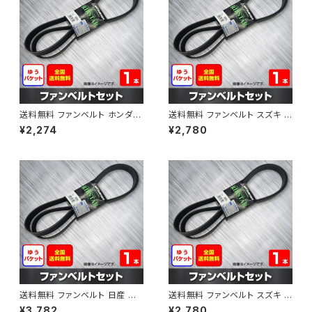
送料無料 ファンベルト ホンダ フ
送料無料 ファンベルト スズキ ス
ィット 型式GE6 H19.10～H25.
ペーシア 型式MK32S H25.03
¥2,274
¥2,780
09 （国内トップメーカー） 1本 H
～H30.02 （国内トップメーカ
AB-0003
ー） 1本 HAB-0004
送料無料 ファンベルト 日産 キ
送料無料 ファンベルト スズキ ワ
ューブ 型式Z12 H20.11～H24.
ゴンR 型式MH34S H24.09～
¥3,782
¥2,780