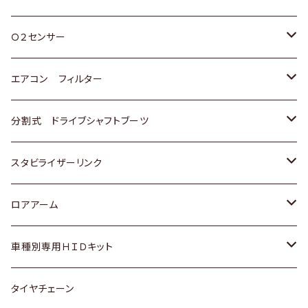
スバル
三菱
ダイハツ
ダイハツ
ホンダ
Ｏ２センサー
スバル
マツダ
三菱
スズキ
トヨタ
エアコン フィルター
三菱
スバル
日産
ホンダ
トヨタ
分割式 ドライブシャフトブーツ
スバル
いすゞ
スズキ
ホンダ
トヨタ
スタビライザーリンク
ダイハツ
日産
スズキ
ホンダ
トヨタ
ロアアーム
マツダ
ダイハツ
日産
スズキ
ホンダ
ホンダ
車種別専用ＨＩＤキット
三菱
マツダ
いすゞ
日産
スズキ
スズキ
トヨタ
タイヤチェーン