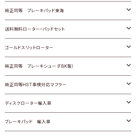
スバル
三菱
日野
マツダ
いすゞ
ダイハツ
スズキ
ホンダ
トヨタ
純正同等 ブレーキパッド東海
日野
日野
三菱ふそう
三菱
ダイハツ
マツダ
日産
スズキ
ホンダ
トヨタ
送料無料ローター・パッドセット
三菱ふそう
三菱ふそう
その他
スバル
マツダ
三菱
ダイハツ
日産
スズキ
ホンダ
トヨタ
ゴールドスリットローター
ＢＭＷ
三菱
マツダ
いすゞ
日産
日産
ホンダ
トヨタ
純正同等 ブレーキシュー（FBK製）
スバル
三菱
ダイハツ
ダイハツ
いすゞ
スズキ
ホンダ
ホンダ
純正同等HST車検対応マフラー
スバル
マツダ
マツダ
ダイハツ
日産
スズキ
スズキ
トヨタ
ディスクローター輸入車
三菱
三菱
マツダ
ダイハツ
日産
日産
ホンダ
ＡＵＤＩ
ブレーキパッド 輸入車