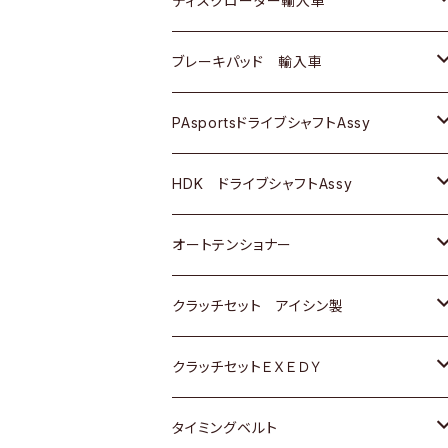
ディスクローター輸入車
三菱
三菱
マツダ
ダイハツ
日産
日産
ホンダ
ＡＵＤＩ
ブレーキパッド 輸入車
スバル
スバル
三菱
マツダ
ダイハツ
ダイハツ
スズキ
ＢＥＮＺ
ＢＥＮＺ
PAsportsドライブシャフトAssy
ＢＥＮＺ
スバル
三菱
マツダ
マツダ
日産
ＢＭＷ
ＢＭＷ
トヨタ
HDK ドライブシャフトAssy
スバル
三菱
三菱
いすゞ
GOLF
ＷＡＧＥＮ
ホンダ
スズキ
オートテンショナー
スバル
スバル
ダイハツ
ＷＡＧＥＮ
ＶＯＬＶＯ
スズキ
ダイハツ
トヨタ
クラッチセット アイシン製
マツダ
アストロ（シボレー）
日産
日産
ホンダ
クラッチセットＥＸＥＤＹ
三菱
クライスラー
ダイハツ
ホンダ
スズキ
ホンダ
タイミングベルト