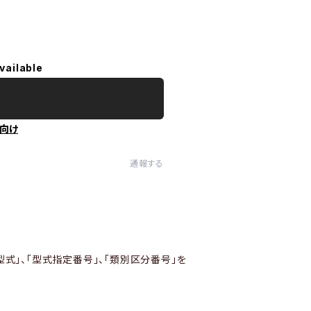
vailable
向け
通報する
型式」、「型式指定番号」、「類別区分番号」を