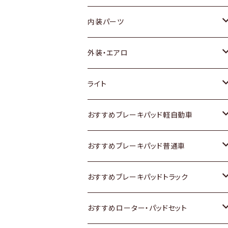
内装パーツ
トヨタ
外装・エアロ
ホンダ
トヨタ
ライト
スズキ
ホンダ
トヨタ
おすすめブレーキパッド軽自動車
日産
スズキ
スズキ
トヨタ
おすすめブレーキパッド普通車
いすゞ
日産
日産
ホンダ
トヨタ
おすすめブレーキパッドトラック
ダイハツ
いすゞ
いすゞ
スズキ
ホンダ
トヨタ
おすすめローター・パッドセット