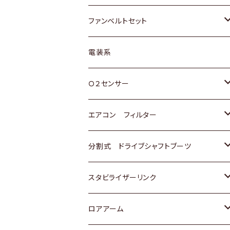
スバル
マツダ
マツダ
ダイハツ
スズキ
トヨタ
ファンベルトセット
日野
三菱
マツダ
日産
スズキ
トヨタ
電装系
スバル
三菱
ダイハツ
ダイハツ
ホンダ
Ｏ２センサー
スバル
マツダ
三菱
スズキ
トヨタ
エアコン フィルター
三菱
スバル
日産
ホンダ
トヨタ
分割式 ドライブシャフトブーツ
スバル
いすゞ
スズキ
ホンダ
トヨタ
スタビライザーリンク
ダイハツ
日産
スズキ
ホンダ
トヨタ
ロアアーム