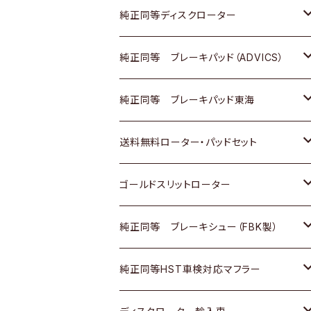
マツダ
ダイハツ
ダイハツ
日産
スズキ
日産
トヨタ
純正同等ディスクローター
三菱
マツダ
三菱
ダイハツ
日産
いすゞ
ホンダ
トヨタ
純正同等 ブレーキパッド（ADVICS）
スバル
三菱
日野
マツダ
いすゞ
ダイハツ
スズキ
ホンダ
トヨタ
純正同等 ブレーキパッド東海
日野
日野
三菱ふそう
三菱
ダイハツ
マツダ
日産
スズキ
ホンダ
トヨタ
送料無料ローター・パッドセット
三菱ふそう
三菱ふそう
その他
スバル
マツダ
三菱
ダイハツ
日産
スズキ
ホンダ
トヨタ
ゴールドスリットローター
ＢＭＷ
三菱
マツダ
いすゞ
日産
日産
ホンダ
トヨタ
純正同等 ブレーキシュー（FBK製）
スバル
三菱
ダイハツ
ダイハツ
いすゞ
スズキ
ホンダ
ホンダ
純正同等HST車検対応マフラー
スバル
マツダ
マツダ
ダイハツ
日産
スズキ
スズキ
トヨタ