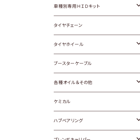
マツダ
ダイハツ
日産
スズキ
ホンダ
ホンダ
車種別専用ＨＩＤキット
三菱
マツダ
いすゞ
日産
スズキ
スズキ
トヨタ
タイヤチェーン
マツダ
スバル
三菱
ダイハツ
ダイハツ
日産
日産
タイヤホイール
レクサス
スバル
マツダ
スバル
ダイハツ
ダイハツ
トヨタ
ブースターケーブル
三菱
マツダ
マツダ
ホンダ
各種オイル＆その他
スバル
スバル
スズキ
ディーデル洗浄添加剤
ケミカル
日産
ハブベアリング
ダイハツ
トヨタ
ブレンボキャリパー