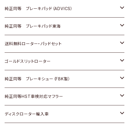
三菱
マツダ
三菱
ダイハツ
日産
いすゞ
ホンダ
トヨタ
純正同等 ブレーキパッド（ADVICS）
スバル
三菱
日野
マツダ
いすゞ
ダイハツ
スズキ
ホンダ
トヨタ
純正同等 ブレーキパッド東海
日野
日野
三菱ふそう
三菱
ダイハツ
マツダ
日産
スズキ
ホンダ
トヨタ
送料無料ローター・パッドセット
三菱ふそう
三菱ふそう
その他
スバル
マツダ
三菱
ダイハツ
日産
スズキ
ホンダ
トヨタ
ゴールドスリットローター
ＢＭＷ
三菱
マツダ
いすゞ
日産
日産
ホンダ
トヨタ
純正同等 ブレーキシュー（FBK製）
スバル
三菱
ダイハツ
ダイハツ
いすゞ
スズキ
ホンダ
ホンダ
純正同等HST車検対応マフラー
スバル
マツダ
マツダ
ダイハツ
日産
スズキ
スズキ
トヨタ
ディスクローター輸入車