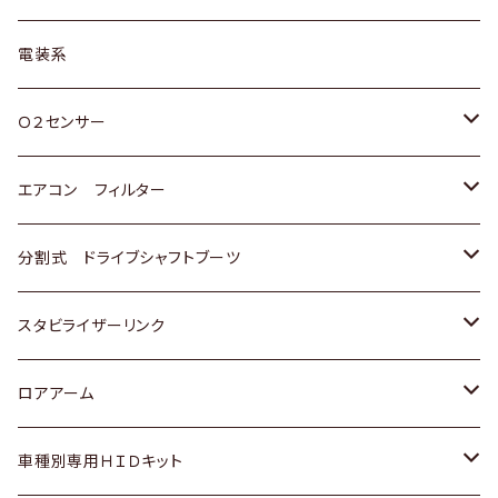
日野
三菱
マツダ
日産
スズキ
トヨタ
電装系
スバル
三菱
ダイハツ
ダイハツ
ホンダ
Ｏ２センサー
スバル
マツダ
三菱
スズキ
トヨタ
エアコン フィルター
三菱
スバル
日産
ホンダ
トヨタ
分割式 ドライブシャフトブーツ
スバル
いすゞ
スズキ
ホンダ
トヨタ
スタビライザーリンク
ダイハツ
日産
スズキ
ホンダ
トヨタ
ロアアーム
マツダ
ダイハツ
日産
スズキ
ホンダ
ホンダ
車種別専用ＨＩＤキット