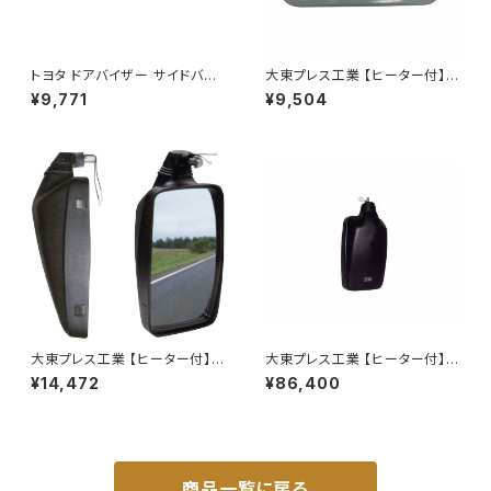
トヨタ ドアバイザー サイドバイ
大東プレス工業 【ヒーター付】サ
ザー タンク 900系 ルーミー 9
イドミラー/バックミラーJ08 DI
¥9,771
¥9,504
00系 M900A M910A サイドド
-7Z
ア 金具付き ZERO DS13
大東プレス工業 【ヒーター付】ハ
大東プレス工業 【ヒーター付】ハ
イウェイミラー ヒーター付 100
イウェイリモコンミラー DI-722
¥14,472
¥86,400
0R DI-5101CXY
1CXE
商品一覧に戻る