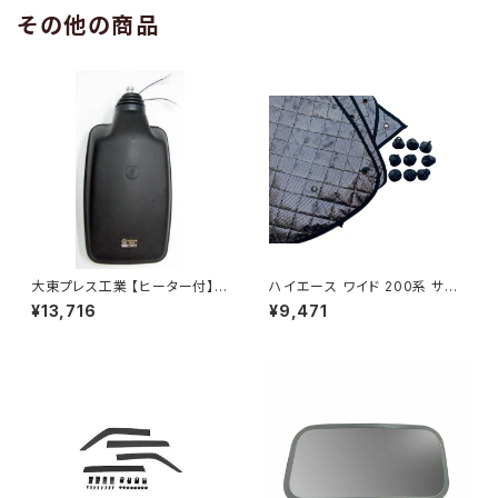
その他の商品
大東プレス工業 【ヒーター付】
ハイエース ワイド 200系 サン
ハイウェイミラー R1000 326×
シェード キャンピング 4層構造
¥13,716
¥9,471
206 リモコン無 ヒーター付 DI-
車中泊 遮光 断熱 暑さ対策 盗
6121CXY
難防止 目隠し 日よけ 10枚 JP-
TYD-HIACE-W-10P