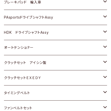
三菱
三菱
マツダ
ダイハツ
日産
日産
ホンダ
ＡＵＤＩ
ブレーキパッド 輸入車
スバル
スバル
三菱
マツダ
ダイハツ
ダイハツ
スズキ
ＢＥＮＺ
ＢＥＮＺ
PAsportsドライブシャフトAssy
ＢＥＮＺ
スバル
三菱
マツダ
マツダ
日産
ＢＭＷ
ＢＭＷ
トヨタ
HDK ドライブシャフトAssy
スバル
三菱
三菱
いすゞ
GOLF
ＷＡＧＥＮ
ホンダ
スズキ
オートテンショナー
スバル
スバル
ダイハツ
ＷＡＧＥＮ
ＶＯＬＶＯ
スズキ
ダイハツ
トヨタ
クラッチセット アイシン製
マツダ
アストロ（シボレー）
日産
日産
ホンダ
クラッチセットＥＸＥＤＹ
三菱
クライスラー
ダイハツ
ホンダ
スズキ
ホンダ
タイミングベルト
スバル
マツダ
マツダ
ダイハツ
スズキ
トヨタ
ファンベルトセット