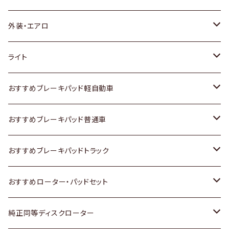
トヨタ
外装・エアロ
ホンダ
トヨタ
ライト
スズキ
ホンダ
トヨタ
おすすめブレーキパッド軽自動車
日産
スズキ
スズキ
トヨタ
おすすめブレーキパッド普通車
いすゞ
日産
日産
ホンダ
トヨタ
おすすめブレーキパッドトラック
ダイハツ
いすゞ
いすゞ
スズキ
ホンダ
トヨタ
おすすめローター・パッドセット
マツダ
ダイハツ
ダイハツ
日産
スズキ
日産
トヨタ
純正同等ディスクローター