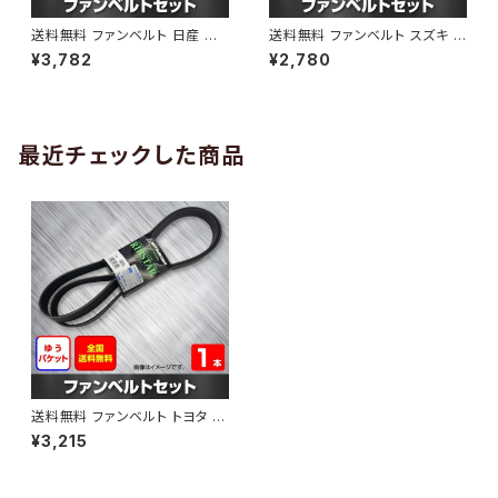
送料無料 ファンベルト 日産 キ
送料無料 ファンベルト スズキ ワ
ューブ 型式Z12 H20.11～H24.
ゴンR 型式MH34S H24.09～
¥3,782
¥2,780
10 （国内トップメーカー） 1本 H
H29.02 （国内トップメーカー）
AB-0005
1本 HAB-0006
最近チェックした商品
送料無料 ファンベルト トヨタ ヴ
ォクシー 型式ZRR75W H19.0
¥3,215
6～H19.07 （国内トップメーカ
ー） 1本 HAB-1161