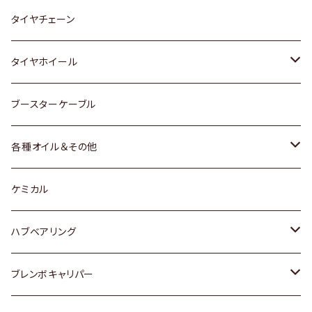
三菱
マツダ
いすゞ
日産
スズキ
スズキ
トヨタ
タイヤチェーン
マツダ
スバル
三菱
ダイハツ
ダイハツ
日産
日産
タイヤホイール
レクサス
スバル
マツダ
スバル
ダイハツ
ダイハツ
トヨタ
ブースターケーブル
三菱
マツダ
マツダ
ホンダ
各種オイル＆その他
スバル
スバル
スズキ
ディーデル洗浄添加剤
ケミカル
日産
ハブベアリング
ダイハツ
トヨタ
ブレンボキャリパー