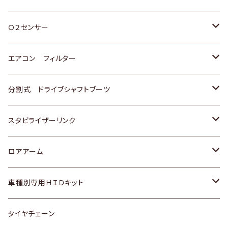
スバル
三菱
ダイハツ
ダイハツ
ホンダ
Ｏ２センサー
スバル
マツダ
三菱
スズキ
トヨタ
エアコン フィルター
三菱
スバル
日産
ホンダ
トヨタ
分割式 ドライブシャフトブーツ
スバル
いすゞ
スズキ
ホンダ
トヨタ
スタビライザーリンク
ダイハツ
日産
スズキ
ホンダ
トヨタ
ロアアーム
マツダ
ダイハツ
日産
スズキ
ホンダ
ホンダ
車種別専用ＨＩＤキット
三菱
マツダ
いすゞ
日産
スズキ
スズキ
トヨタ
タイヤチェーン