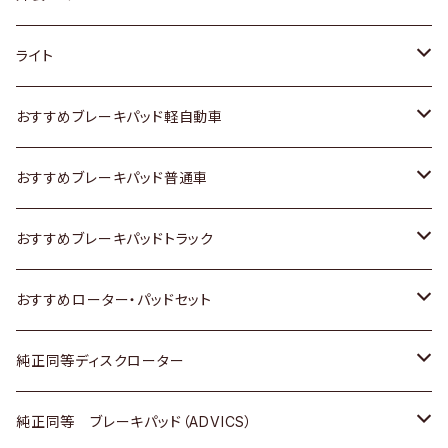
ホンダ
トヨタ
ライト
スズキ
ホンダ
トヨタ
おすすめブレーキパッド軽自動車
日産
スズキ
スズキ
トヨタ
おすすめブレーキパッド普通車
いすゞ
日産
日産
ホンダ
トヨタ
おすすめブレーキパッドトラック
ダイハツ
いすゞ
いすゞ
スズキ
ホンダ
トヨタ
おすすめローター・パッドセット
マツダ
ダイハツ
ダイハツ
日産
スズキ
日産
トヨタ
純正同等ディスクローター
三菱
マツダ
三菱
ダイハツ
日産
いすゞ
ホンダ
トヨタ
純正同等 ブレーキパッド（ADVICS）