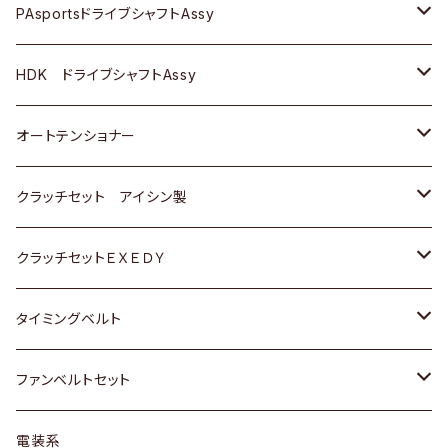
スバル
スバル
三菱
マツダ
ダイハツ
ダイハツ
スズキ
ＢＥＮＺ
ＢＥＮＺ
PAsportsドライブシャフトAssy
ＢＥＮＺ
スバル
三菱
マツダ
マツダ
日産
ＢＭＷ
ＢＭＷ
トヨタ
HDK ドライブシャフトAssy
スバル
三菱
三菱
いすゞ
GOLF
ＷＡＧＥＮ
ホンダ
スズキ
オートテンショナー
スバル
スバル
ダイハツ
ＷＡＧＥＮ
ＶＯＬＶＯ
スズキ
ダイハツ
トヨタ
クラッチセット アイシン製
マツダ
アストロ（シボレー）
日産
日産
ホンダ
クラッチセットＥＸＥＤＹ
三菱
クライスラー
ダイハツ
ホンダ
スズキ
ホンダ
タイミングベルト
スバル
マツダ
マツダ
ダイハツ
スズキ
トヨタ
ファンベルトセット
日野
三菱
マツダ
日産
スズキ
トヨタ
電装系