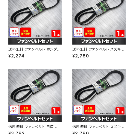
送料無料 ファンベルト ホンダ フ
送料無料 ファンベルト スズキ ス
ィット 型式GE6 H19.10～H25.
ペーシア 型式MK32S H25.03
¥2,274
¥2,780
09 （国内トップメーカー） 1本 H
～H30.02 （国内トップメーカ
AB-0003
ー） 1本 HAB-0004
送料無料 ファンベルト 日産 キ
送料無料 ファンベルト スズキ ワ
ューブ 型式Z12 H20.11～H24.
ゴンR 型式MH34S H24.09～
¥3,782
¥2,780