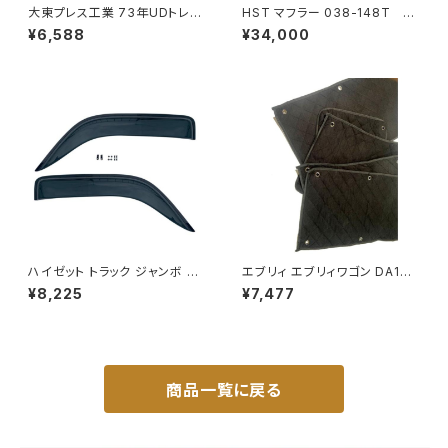
大東プレス工業 73年UDトレー
HST マフラー 038-148T プ
ラーミラーL013 （P付） DI-52
レミオ ZRT261 トヨタ 本体オ
¥6,588
¥34,000
ールステンレス 車検対応 純正
同等
ハイゼット トラック ジャンボ S5
エブリィ エブリィワゴン DA17V
00P S510P S500 S510 系 ワ
DA17W サンシェード エブリー
¥8,225
¥7,477
イド ドアバイザー止め具付ピク
マルチサンシェード 車種専用 8
シス サンバー サイド サンバイザ
枚set カーテン 遮光 車中泊 JP
ー JP-YD-HIJET
-TYD-DA17
商品一覧に戻る