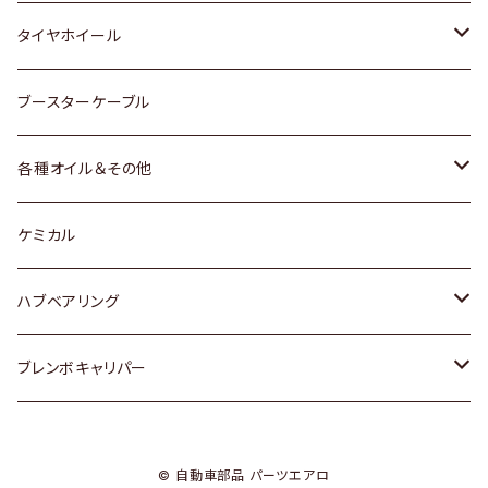
マツダ
スバル
三菱
ダイハツ
ダイハツ
日産
日産
タイヤホイール
レクサス
スバル
マツダ
スバル
ダイハツ
ダイハツ
トヨタ
ブースターケーブル
三菱
マツダ
マツダ
ホンダ
各種オイル＆その他
スバル
スバル
スズキ
ディーデル洗浄添加剤
ケミカル
日産
ハブベアリング
ダイハツ
トヨタ
ブレンボキャリパー
ホンダ
ホンダ
© 自動車部品 パーツエアロ