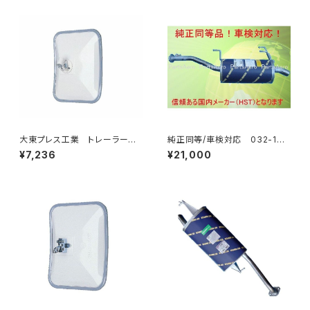
大東プレス工業 トレーラーミ
純正同等/車検対応 032-132
ラー UD L013 NS角型
タウンエース ライトエース トラ
¥7,236
¥21,000
左 DI-58
ック