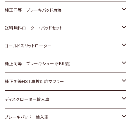
スバル
三菱
日野
マツダ
いすゞ
ダイハツ
スズキ
ホンダ
トヨタ
純正同等 ブレーキパッド東海
日野
日野
三菱ふそう
三菱
ダイハツ
マツダ
日産
スズキ
ホンダ
トヨタ
送料無料ローター・パッドセット
三菱ふそう
三菱ふそう
その他
スバル
マツダ
三菱
ダイハツ
日産
スズキ
ホンダ
トヨタ
ゴールドスリットローター
ＢＭＷ
三菱
マツダ
いすゞ
日産
日産
ホンダ
トヨタ
純正同等 ブレーキシュー（FBK製）
スバル
三菱
ダイハツ
ダイハツ
いすゞ
スズキ
ホンダ
ホンダ
純正同等HST車検対応マフラー
スバル
マツダ
マツダ
ダイハツ
日産
スズキ
スズキ
トヨタ
ディスクローター輸入車
三菱
三菱
マツダ
ダイハツ
日産
日産
ホンダ
ＡＵＤＩ
ブレーキパッド 輸入車