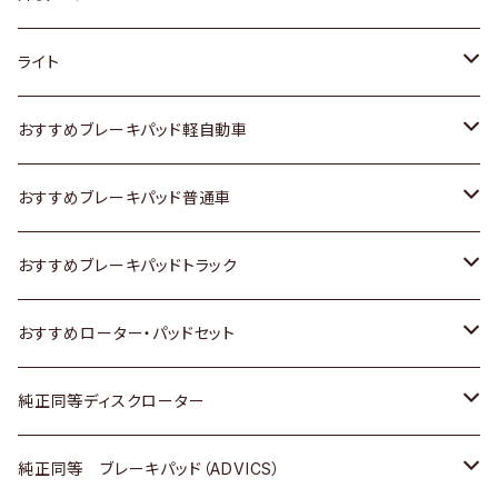
ホンダ
トヨタ
ライト
スズキ
ホンダ
トヨタ
おすすめブレーキパッド軽自動車
日産
スズキ
スズキ
トヨタ
おすすめブレーキパッド普通車
いすゞ
日産
日産
ホンダ
トヨタ
おすすめブレーキパッドトラック
ダイハツ
いすゞ
いすゞ
スズキ
ホンダ
トヨタ
おすすめローター・パッドセット
マツダ
ダイハツ
ダイハツ
日産
スズキ
日産
トヨタ
純正同等ディスクローター
三菱
マツダ
三菱
ダイハツ
日産
いすゞ
ホンダ
トヨタ
純正同等 ブレーキパッド（ADVICS）