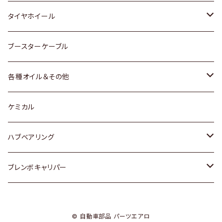
マツダ
スバル
三菱
ダイハツ
ダイハツ
日産
日産
タイヤホイール
レクサス
スバル
マツダ
スバル
ダイハツ
ダイハツ
トヨタ
ブースターケーブル
三菱
マツダ
マツダ
ホンダ
各種オイル＆その他
スバル
スバル
スズキ
ディーデル洗浄添加剤
ケミカル
日産
ハブベアリング
ダイハツ
トヨタ
ブレンボキャリパー
ホンダ
ホンダ
© 自動車部品 パーツエアロ