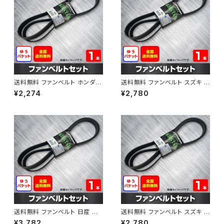
送料無料 ファンベルト ホンダ フ
送料無料 ファンベルト スズキ ス
ィット 型式GE6 H19.10～H25.
ペーシア 型式MK32S H25.03
¥2,274
¥2,780
09 （国内トップメーカー） 1本 H
～H30.02 （国内トップメーカ
AB-0003
ー） 1本 HAB-0004
送料無料 ファンベルト 日産 キ
送料無料 ファンベルト スズキ ワ
ューブ 型式Z12 H20.11～H24.
ゴンR 型式MH34S H24.09～
¥3,782
¥2,780