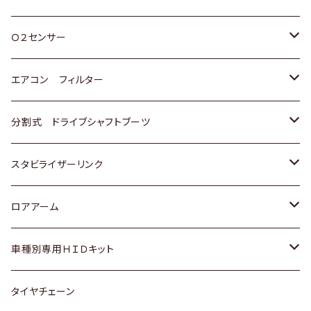
スバル
三菱
ダイハツ
ダイハツ
ホンダ
Ｏ２センサー
スバル
マツダ
三菱
スズキ
トヨタ
エアコン フィルター
三菱
スバル
日産
ホンダ
トヨタ
分割式 ドライブシャフトブーツ
スバル
いすゞ
スズキ
ホンダ
トヨタ
スタビライザーリンク
ダイハツ
日産
スズキ
ホンダ
トヨタ
ロアアーム
マツダ
ダイハツ
日産
スズキ
ホンダ
ホンダ
車種別専用ＨＩＤキット
三菱
マツダ
いすゞ
日産
スズキ
スズキ
トヨタ
タイヤチェーン