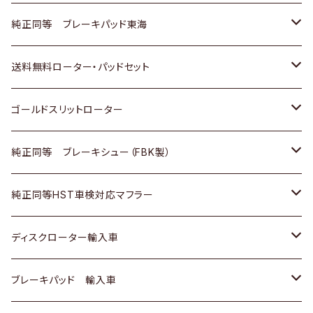
スバル
三菱
日野
マツダ
いすゞ
ダイハツ
スズキ
ホンダ
トヨタ
純正同等 ブレーキパッド東海
日野
日野
三菱ふそう
三菱
ダイハツ
マツダ
日産
スズキ
ホンダ
トヨタ
送料無料ローター・パッドセット
三菱ふそう
三菱ふそう
その他
スバル
マツダ
三菱
ダイハツ
日産
スズキ
ホンダ
トヨタ
ゴールドスリットローター
ＢＭＷ
三菱
マツダ
いすゞ
日産
日産
ホンダ
トヨタ
純正同等 ブレーキシュー（FBK製）
スバル
三菱
ダイハツ
ダイハツ
いすゞ
スズキ
ホンダ
ホンダ
純正同等HST車検対応マフラー
スバル
マツダ
マツダ
ダイハツ
日産
スズキ
スズキ
トヨタ
ディスクローター輸入車
三菱
三菱
マツダ
ダイハツ
日産
日産
ホンダ
ＡＵＤＩ
ブレーキパッド 輸入車