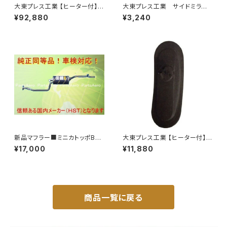
大東プレス工業 【ヒーター付】
大東プレス工業 サイドミラー/
ハイウェイミラー リモコン+ヒー
バックミラー ダイハツ ハイ
¥92,880
¥3,240
ター付 DI-6121CXE
ゼット トラック 左 99年～
DI-639
新品マフラー■ミニカトッポBJ
大東プレス工業 【ヒーター付】サ
H42A H42V H47A H47V純
イドミラー/バックミラー H40
¥17,000
¥11,880
正同等/車検対応 065-75
0 ヒーター DI-8Z
商品一覧に戻る