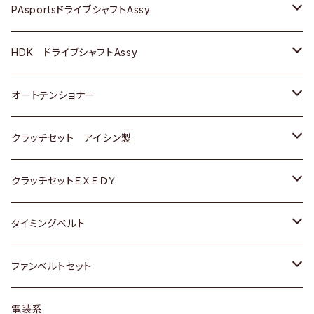
スバル
スバル
三菱
マツダ
ダイハツ
ダイハツ
スズキ
ＢＥＮＺ
ＢＥＮＺ
PAsportsドライブシャフトAssy
ＢＥＮＺ
スバル
三菱
マツダ
マツダ
日産
ＢＭＷ
ＢＭＷ
トヨタ
HDK ドライブシャフトAssy
スバル
三菱
三菱
いすゞ
GOLF
ＷＡＧＥＮ
ホンダ
スズキ
オートテンショナー
スバル
スバル
ダイハツ
ＷＡＧＥＮ
ＶＯＬＶＯ
スズキ
ダイハツ
トヨタ
クラッチセット アイシン製
マツダ
アストロ（シボレー）
日産
日産
ホンダ
クラッチセットＥＸＥＤＹ
三菱
クライスラー
ダイハツ
ホンダ
スズキ
ホンダ
タイミングベルト
スバル
マツダ
マツダ
ダイハツ
スズキ
トヨタ
ファンベルトセット
日野
三菱
マツダ
日産
スズキ
トヨタ
電装系