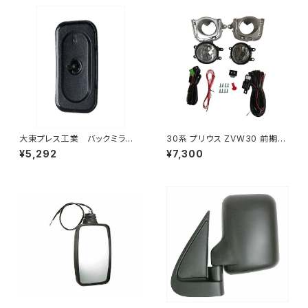
大東プレス工業 バックミラーH
30系 プリウス ZVW30 前期
400 ｺﾊﾞﾝ L005 黒 J08
純正 タイプ フォグランプ ユニッ
¥5,292
¥7,300
330×170 DI-8B
ト バルブ 配線 スイッチ H11 左
右セット AP-PZF-30