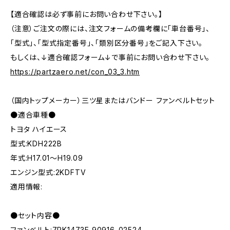
【適合確認は必ず事前にお問い合わせ下さい。】
（注意）ご注文の際には、注文フォームの備考欄に「車台番号」、
「型式」、「型式指定番号」、「類別区分番号」をご記入下さい。
もしくは、↓適合確認フォーム↓で事前にお問い合わせ下さい。
https://partzaero.net/con_03_3.htm
（国内トップメーカー）三ツ星またはバンドー ファンベルトセット
●適合車種●
トヨタ ハイエース
型式:KDH222B
年式:H17.01～H19.09
エンジン型式:2KDFTV
適用情報:
●セット内容●
ファンベルト:7PK1473E 90916-02524