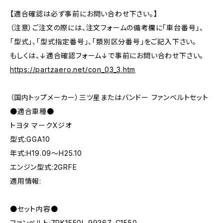
【適合確認は必ず事前にお問い合わせ下さい。】
（注意）ご注文の際には、注文フォームの備考欄に「車台番号」、
「型式」、「型式指定番号」、「類別区分番号」をご記入下さい。
もしくは、↓適合確認フォーム↓で事前にお問い合わせ下さい。
https://partzaero.net/con_03_3.htm
（国内トップメーカー）三ツ星またはバンドー ファンベルトセット
●適合車種●
トヨタ マークXジオ
型式:GGA10
年式:H19.09～H25.10
エンジン型式:2GRFE
適用情報:
●セット内容●
ファンベルト:7PK1550L 99367-C1550