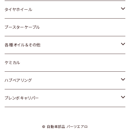
マツダ
スバル
三菱
ダイハツ
ダイハツ
日産
日産
タイヤホイール
レクサス
スバル
マツダ
スバル
ダイハツ
ダイハツ
トヨタ
ブースターケーブル
三菱
マツダ
マツダ
ホンダ
各種オイル＆その他
スバル
スバル
スズキ
ディーデル洗浄添加剤
ケミカル
日産
ハブベアリング
ダイハツ
トヨタ
ブレンボキャリパー
ホンダ
ホンダ
© 自動車部品 パーツエアロ