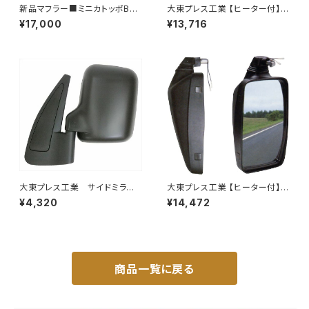
新品マフラー■ミニカトッポBJ
大東プレス工業 【ヒーター付】
H42A H42V H47A H47V純
ハイウェイミラー R1000 326×
¥17,000
¥13,716
正同等/車検対応 065-75
206 リモコン無 ヒーター付 DI-
6121CXY
大東プレス工業 サイドミラー/
大東プレス工業 【ヒーター付】ハ
バックミラースバル サンバー
イウェイミラー ヒーター付 100
¥4,320
¥14,472
左 99年～ DI-641
0R DI-5101CXY
商品一覧に戻る