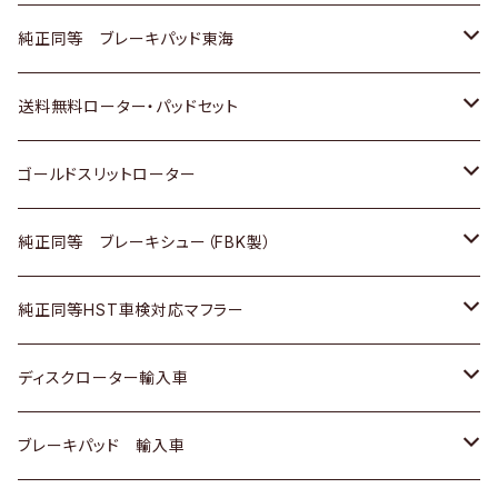
スバル
三菱
日野
マツダ
いすゞ
ダイハツ
スズキ
ホンダ
トヨタ
純正同等 ブレーキパッド東海
日野
日野
三菱ふそう
三菱
ダイハツ
マツダ
日産
スズキ
ホンダ
トヨタ
送料無料ローター・パッドセット
三菱ふそう
三菱ふそう
その他
スバル
マツダ
三菱
ダイハツ
日産
スズキ
ホンダ
トヨタ
ゴールドスリットローター
ＢＭＷ
三菱
マツダ
いすゞ
日産
日産
ホンダ
トヨタ
純正同等 ブレーキシュー（FBK製）
スバル
三菱
ダイハツ
ダイハツ
いすゞ
スズキ
ホンダ
ホンダ
純正同等HST車検対応マフラー
スバル
マツダ
マツダ
ダイハツ
日産
スズキ
スズキ
トヨタ
ディスクローター輸入車
三菱
三菱
マツダ
ダイハツ
日産
日産
ホンダ
ＡＵＤＩ
ブレーキパッド 輸入車