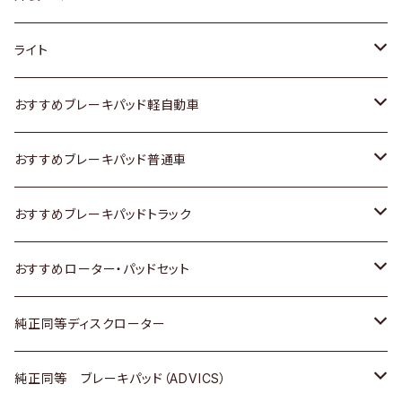
ホンダ
トヨタ
ライト
スズキ
ホンダ
トヨタ
おすすめブレーキパッド軽自動車
日産
スズキ
スズキ
トヨタ
おすすめブレーキパッド普通車
いすゞ
日産
日産
ホンダ
トヨタ
おすすめブレーキパッドトラック
ダイハツ
いすゞ
いすゞ
スズキ
ホンダ
トヨタ
おすすめローター・パッドセット
マツダ
ダイハツ
ダイハツ
日産
スズキ
日産
トヨタ
純正同等ディスクローター
三菱
マツダ
三菱
ダイハツ
日産
いすゞ
ホンダ
トヨタ
純正同等 ブレーキパッド（ADVICS）