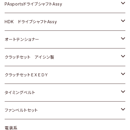
スバル
スバル
三菱
マツダ
ダイハツ
ダイハツ
スズキ
ＢＥＮＺ
ＢＥＮＺ
PAsportsドライブシャフトAssy
ＢＥＮＺ
スバル
三菱
マツダ
マツダ
日産
ＢＭＷ
ＢＭＷ
トヨタ
HDK ドライブシャフトAssy
スバル
三菱
三菱
いすゞ
GOLF
ＷＡＧＥＮ
ホンダ
スズキ
オートテンショナー
スバル
スバル
ダイハツ
ＷＡＧＥＮ
ＶＯＬＶＯ
スズキ
ダイハツ
トヨタ
クラッチセット アイシン製
マツダ
アストロ（シボレー）
日産
日産
ホンダ
クラッチセットＥＸＥＤＹ
三菱
クライスラー
ダイハツ
ホンダ
スズキ
ホンダ
タイミングベルト
スバル
マツダ
マツダ
ダイハツ
スズキ
トヨタ
ファンベルトセット
日野
三菱
マツダ
日産
スズキ
トヨタ
電装系