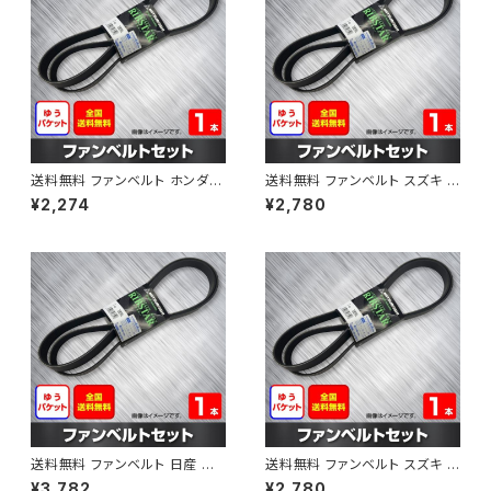
送料無料 ファンベルト ホンダ フ
送料無料 ファンベルト スズキ ス
ィット 型式GE6 H19.10～H25.
ペーシア 型式MK32S H25.03
¥2,274
¥2,780
09 （国内トップメーカー） 1本 H
～H30.02 （国内トップメーカ
AB-0003
ー） 1本 HAB-0004
送料無料 ファンベルト 日産 キ
送料無料 ファンベルト スズキ ワ
ューブ 型式Z12 H20.11～H24.
ゴンR 型式MH34S H24.09～
¥3,782
¥2,780