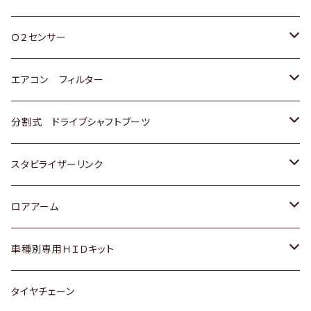
スバル
三菱
ダイハツ
ダイハツ
ホンダ
Ｏ２センサー
スバル
マツダ
三菱
スズキ
トヨタ
エアコン フィルター
三菱
スバル
日産
ホンダ
トヨタ
分割式 ドライブシャフトブーツ
スバル
いすゞ
スズキ
ホンダ
トヨタ
スタビライザーリンク
ダイハツ
日産
スズキ
ホンダ
トヨタ
ロアアーム
マツダ
ダイハツ
日産
スズキ
ホンダ
ホンダ
車種別専用ＨＩＤキット
三菱
マツダ
いすゞ
日産
スズキ
スズキ
トヨタ
タイヤチェーン