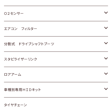
スバル
三菱
ダイハツ
ダイハツ
ホンダ
Ｏ２センサー
スバル
マツダ
三菱
スズキ
トヨタ
エアコン フィルター
三菱
スバル
日産
ホンダ
トヨタ
分割式 ドライブシャフトブーツ
スバル
いすゞ
スズキ
ホンダ
トヨタ
スタビライザーリンク
ダイハツ
日産
スズキ
ホンダ
トヨタ
ロアアーム
マツダ
ダイハツ
日産
スズキ
ホンダ
ホンダ
車種別専用ＨＩＤキット
三菱
マツダ
いすゞ
日産
スズキ
スズキ
トヨタ
タイヤチェーン