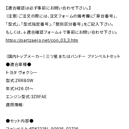
【適合確認は必ず事前にお問い合わせ下さい。】
（注意）ご注文の際には、注文フォームの備考欄に「車台番号」、
「型式」、「型式指定番号」、「類別区分番号」をご記入下さい。
もしくは、↓適合確認フォーム↓で事前にお問い合わせ下さい。
https://partzaero.net/con_03_3.htm
（国内トップメーカー）三ツ星またはバンドー ファンベルトセット
●適合車種●
トヨタ ヴォクシー
型式:ZRR80W
年式:H26.01～
エンジン型式:3ZRFAE
適用情報:
●セット内容●
ファンベルト:6PK1228L 90916-02716