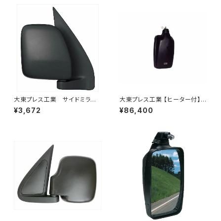
大東プレス工業 サイドミラー/
大東プレス工業 【ヒーター付】ハ
バックミラー ダイハツ ハイ
イウェイリモコンミラー DI-722
¥3,672
¥86,400
ゼットカーゴ 右 06年～ DI-
1CXE
648