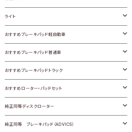
ホンダ
トヨタ
ライト
スズキ
ホンダ
トヨタ
おすすめブレーキパッド軽自動車
日産
スズキ
スズキ
トヨタ
おすすめブレーキパッド普通車
いすゞ
日産
日産
ホンダ
トヨタ
おすすめブレーキパッドトラック
ダイハツ
いすゞ
いすゞ
スズキ
ホンダ
トヨタ
おすすめローター・パッドセット
マツダ
ダイハツ
ダイハツ
日産
スズキ
日産
トヨタ
純正同等ディスクローター
三菱
マツダ
三菱
ダイハツ
日産
いすゞ
ホンダ
トヨタ
純正同等 ブレーキパッド（ADVICS）