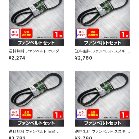
送料無料 ファンベルト ホンダ フ
送料無料 ファンベルト スズキ ス
ィット 型式GE6 H19.10～H25.
ペーシア 型式MK32S H25.03
¥2,274
¥2,780
09 （国内トップメーカー） 1本 H
～H30.02 （国内トップメーカ
AB-0003
ー） 1本 HAB-0004
送料無料 ファンベルト 日産 キ
送料無料 ファンベルト スズキ ワ
ューブ 型式Z12 H20.11～H24.
ゴンR 型式MH34S H24.09～
¥3,782
¥2,780