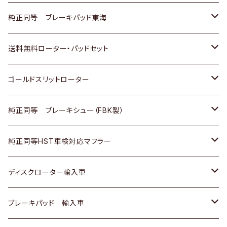
スバル
三菱
日野
マツダ
いすゞ
ダイハツ
スズキ
ホンダ
トヨタ
純正同等 ブレーキパッド東海
日野
日野
三菱ふそう
三菱
ダイハツ
マツダ
日産
スズキ
ホンダ
トヨタ
送料無料ローター・パッドセット
三菱ふそう
三菱ふそう
その他
スバル
マツダ
三菱
ダイハツ
日産
スズキ
ホンダ
トヨタ
ゴールドスリットローター
ＢＭＷ
三菱
マツダ
いすゞ
日産
日産
ホンダ
トヨタ
純正同等 ブレーキシュー（FBK製）
スバル
三菱
ダイハツ
ダイハツ
いすゞ
スズキ
ホンダ
ホンダ
純正同等HST車検対応マフラー
スバル
マツダ
マツダ
ダイハツ
日産
スズキ
スズキ
トヨタ
ディスクローター輸入車
三菱
三菱
マツダ
ダイハツ
日産
日産
ホンダ
ＡＵＤＩ
ブレーキパッド 輸入車