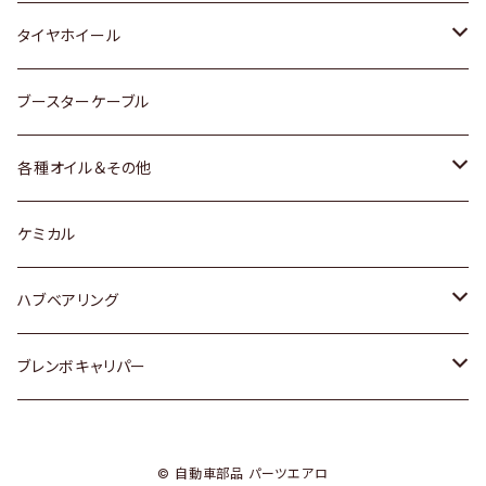
マツダ
スバル
三菱
ダイハツ
ダイハツ
日産
日産
タイヤホイール
レクサス
スバル
マツダ
スバル
ダイハツ
ダイハツ
トヨタ
ブースターケーブル
三菱
マツダ
マツダ
ホンダ
各種オイル＆その他
スバル
スバル
スズキ
ディーデル洗浄添加剤
ケミカル
日産
ハブベアリング
ダイハツ
トヨタ
ブレンボキャリパー
ホンダ
ホンダ
© 自動車部品 パーツエアロ