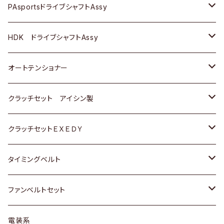
スバル
スバル
三菱
マツダ
ダイハツ
ダイハツ
スズキ
ＢＥＮＺ
ＢＥＮＺ
PAsportsドライブシャフトAssy
ＢＥＮＺ
スバル
三菱
マツダ
マツダ
日産
ＢＭＷ
ＢＭＷ
トヨタ
HDK ドライブシャフトAssy
スバル
三菱
三菱
いすゞ
GOLF
ＷＡＧＥＮ
ホンダ
スズキ
オートテンショナー
スバル
スバル
ダイハツ
ＷＡＧＥＮ
ＶＯＬＶＯ
スズキ
ダイハツ
トヨタ
クラッチセット アイシン製
マツダ
アストロ（シボレー）
日産
日産
ホンダ
クラッチセットＥＸＥＤＹ
三菱
クライスラー
ダイハツ
ホンダ
スズキ
ホンダ
タイミングベルト
スバル
マツダ
マツダ
ダイハツ
スズキ
トヨタ
ファンベルトセット
日野
三菱
マツダ
日産
スズキ
トヨタ
電装系