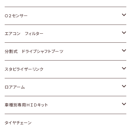
スバル
三菱
ダイハツ
ダイハツ
ホンダ
Ｏ２センサー
スバル
マツダ
三菱
スズキ
トヨタ
エアコン フィルター
三菱
スバル
日産
ホンダ
トヨタ
分割式 ドライブシャフトブーツ
スバル
いすゞ
スズキ
ホンダ
トヨタ
スタビライザーリンク
ダイハツ
日産
スズキ
ホンダ
トヨタ
ロアアーム
マツダ
ダイハツ
日産
スズキ
ホンダ
ホンダ
車種別専用ＨＩＤキット
三菱
マツダ
いすゞ
日産
スズキ
スズキ
トヨタ
タイヤチェーン