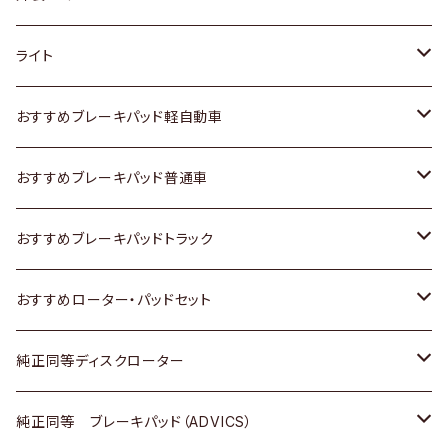
ホンダ
トヨタ
ライト
スズキ
ホンダ
トヨタ
おすすめブレーキパッド軽自動車
日産
スズキ
スズキ
トヨタ
おすすめブレーキパッド普通車
いすゞ
日産
日産
ホンダ
トヨタ
おすすめブレーキパッドトラック
ダイハツ
いすゞ
いすゞ
スズキ
ホンダ
トヨタ
おすすめローター・パッドセット
マツダ
ダイハツ
ダイハツ
日産
スズキ
日産
トヨタ
純正同等ディスクローター
三菱
マツダ
三菱
ダイハツ
日産
いすゞ
ホンダ
トヨタ
純正同等 ブレーキパッド（ADVICS）