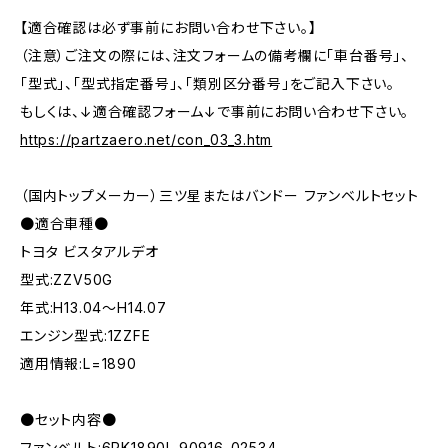
【適合確認は必ず事前にお問い合わせ下さい。】
（注意）ご注文の際には、注文フォームの備考欄に「車台番号」、
「型式」、「型式指定番号」、「類別区分番号」をご記入下さい。
もしくは、↓適合確認フォーム↓で事前にお問い合わせ下さい。
https://partzaero.net/con_03_3.htm
（国内トップメーカー）三ツ星またはバンドー ファンベルトセット
●適合車種●
トヨタ ビスタアルデオ
型式:ZZV50G
年式:H13.04～H14.07
エンジン型式:1ZZFE
適用情報:L=1890
●セット内容●
ファンベルト:6PK1890L 90916-02534