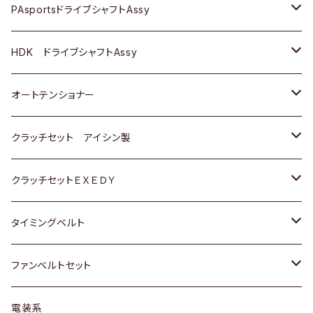
スバル
スバル
三菱
マツダ
ダイハツ
ダイハツ
スズキ
ＢＥＮＺ
ＢＥＮＺ
PAsportsドライブシャフトAssy
ＢＥＮＺ
スバル
三菱
マツダ
マツダ
日産
ＢＭＷ
ＢＭＷ
トヨタ
HDK ドライブシャフトAssy
スバル
三菱
三菱
いすゞ
GOLF
ＷＡＧＥＮ
ホンダ
スズキ
オートテンショナー
スバル
スバル
ダイハツ
ＷＡＧＥＮ
ＶＯＬＶＯ
スズキ
ダイハツ
トヨタ
クラッチセット アイシン製
マツダ
アストロ（シボレー）
日産
日産
ホンダ
クラッチセットＥＸＥＤＹ
三菱
クライスラー
ダイハツ
ホンダ
スズキ
ホンダ
タイミングベルト
スバル
マツダ
マツダ
ダイハツ
スズキ
トヨタ
ファンベルトセット
日野
三菱
マツダ
日産
スズキ
トヨタ
電装系