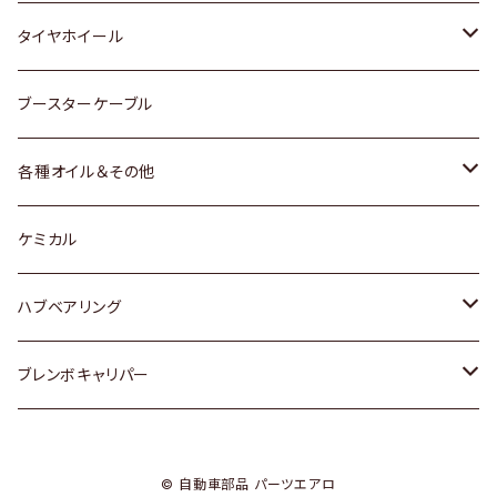
マツダ
スバル
三菱
ダイハツ
ダイハツ
日産
日産
タイヤホイール
レクサス
スバル
マツダ
スバル
ダイハツ
ダイハツ
トヨタ
ブースターケーブル
三菱
マツダ
マツダ
ホンダ
各種オイル＆その他
スバル
スバル
スズキ
ディーデル洗浄添加剤
ケミカル
日産
ハブベアリング
ダイハツ
トヨタ
ブレンボキャリパー
ホンダ
ホンダ
© 自動車部品 パーツエアロ