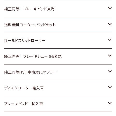
スバル
三菱
日野
マツダ
いすゞ
ダイハツ
スズキ
ホンダ
トヨタ
純正同等 ブレーキパッド東海
日野
日野
三菱ふそう
三菱
ダイハツ
マツダ
日産
スズキ
ホンダ
トヨタ
送料無料ローター・パッドセット
三菱ふそう
三菱ふそう
その他
スバル
マツダ
三菱
ダイハツ
日産
スズキ
ホンダ
トヨタ
ゴールドスリットローター
ＢＭＷ
三菱
マツダ
いすゞ
日産
日産
ホンダ
トヨタ
純正同等 ブレーキシュー（FBK製）
スバル
三菱
ダイハツ
ダイハツ
いすゞ
スズキ
ホンダ
ホンダ
純正同等HST車検対応マフラー
スバル
マツダ
マツダ
ダイハツ
日産
スズキ
スズキ
トヨタ
ディスクローター輸入車
三菱
三菱
マツダ
ダイハツ
日産
日産
ホンダ
ＡＵＤＩ
ブレーキパッド 輸入車