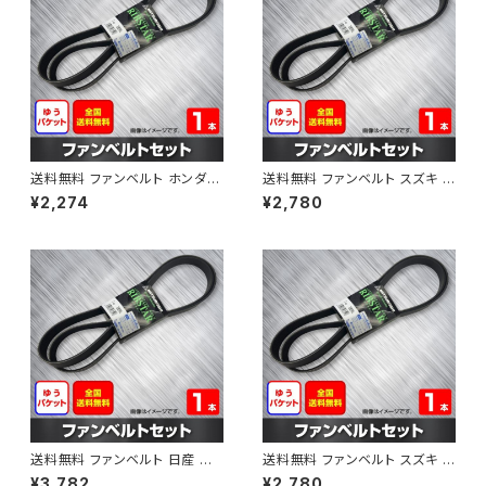
送料無料 ファンベルト ホンダ フ
送料無料 ファンベルト スズキ ス
ィット 型式GE6 H19.10～H25.
ペーシア 型式MK32S H25.03
¥2,274
¥2,780
09 （国内トップメーカー） 1本 H
～H30.02 （国内トップメーカ
AB-0003
ー） 1本 HAB-0004
送料無料 ファンベルト 日産 キ
送料無料 ファンベルト スズキ ワ
ューブ 型式Z12 H20.11～H24.
ゴンR 型式MH34S H24.09～
¥3,782
¥2,780