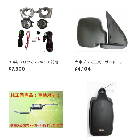
30系 プリウス ZVW30 前期
大東プレス工業 サイドミラー/
純正 タイプ フォグランプ ユニッ
バックミラダイハツ ハイゼッ
¥7,300
¥4,104
ト バルブ 配線 スイッチ H11 左
ト 右 99年～ DI-646
右セット AP-PZF-30