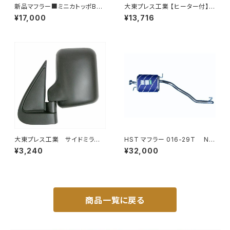
新品マフラー■ミニカトッポBJ
大東プレス工業 【ヒーター付】
H42A H42V H47A H47V純
ハイウェイミラー R1000 326×
¥17,000
¥13,716
正同等/車検対応 065-75
206 リモコン無 ヒーター付 DI-
6121CXY
大東プレス工業 サイドミラー/
HST マフラー 016-29T NV
バックミラー ダイハツ ハイ
350キャラバン VR2E26 ニッサ
¥3,240
¥32,000
ゼット トラック 左 99年～
ン 本体オールステンレス 車検
DI-639
対応 純正同等
商品一覧に戻る