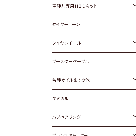
マツダ
ダイハツ
日産
スズキ
ホンダ
ホンダ
車種別専用ＨＩＤキット
三菱
マツダ
いすゞ
日産
スズキ
スズキ
トヨタ
タイヤチェーン
マツダ
スバル
三菱
ダイハツ
ダイハツ
日産
日産
タイヤホイール
レクサス
スバル
マツダ
スバル
ダイハツ
ダイハツ
トヨタ
ブースターケーブル
三菱
マツダ
マツダ
ホンダ
各種オイル＆その他
スバル
スバル
スズキ
ディーデル洗浄添加剤
ケミカル
日産
ハブベアリング
ダイハツ
トヨタ
ブレンボキャリパー