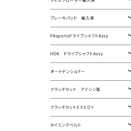
ディスクローター輸入車
三菱
三菱
マツダ
ダイハツ
日産
日産
ホンダ
ＡＵＤＩ
ブレーキパッド 輸入車
スバル
スバル
三菱
マツダ
ダイハツ
ダイハツ
スズキ
ＢＥＮＺ
ＢＥＮＺ
PAsportsドライブシャフトAssy
ＢＥＮＺ
スバル
三菱
マツダ
マツダ
日産
ＢＭＷ
ＢＭＷ
トヨタ
HDK ドライブシャフトAssy
スバル
三菱
三菱
いすゞ
GOLF
ＷＡＧＥＮ
ホンダ
スズキ
オートテンショナー
スバル
スバル
ダイハツ
ＷＡＧＥＮ
ＶＯＬＶＯ
スズキ
ダイハツ
トヨタ
クラッチセット アイシン製
マツダ
アストロ（シボレー）
日産
日産
ホンダ
クラッチセットＥＸＥＤＹ
三菱
クライスラー
ダイハツ
ホンダ
スズキ
ホンダ
タイミングベルト