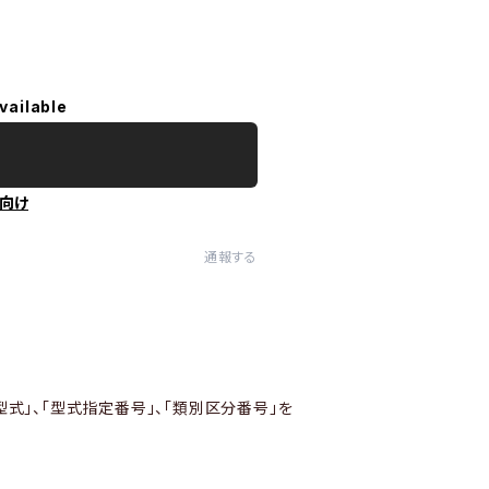
vailable
向け
通報する
型式」、「型式指定番号」、「類別区分番号」を