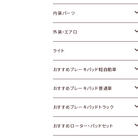
内装パーツ
トヨタ
外装・エアロ
ホンダ
トヨタ
ライト
スズキ
ホンダ
トヨタ
おすすめブレーキパッド軽自動車
日産
スズキ
スズキ
トヨタ
おすすめブレーキパッド普通車
いすゞ
日産
日産
ホンダ
トヨタ
おすすめブレーキパッドトラック
ダイハツ
いすゞ
いすゞ
スズキ
ホンダ
トヨタ
おすすめローター・パッドセット