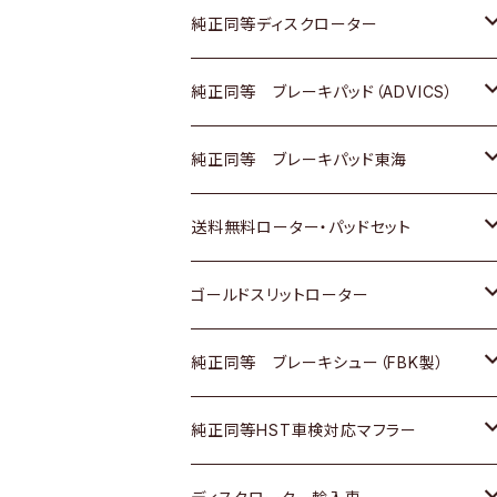
マツダ
ダイハツ
ダイハツ
日産
スズキ
日産
トヨタ
純正同等ディスクローター
三菱
マツダ
三菱
ダイハツ
日産
いすゞ
ホンダ
トヨタ
純正同等 ブレーキパッド（ADVICS）
スバル
三菱
日野
マツダ
いすゞ
ダイハツ
スズキ
ホンダ
トヨタ
純正同等 ブレーキパッド東海
日野
日野
三菱ふそう
三菱
ダイハツ
マツダ
日産
スズキ
ホンダ
トヨタ
送料無料ローター・パッドセット
三菱ふそう
三菱ふそう
その他
スバル
マツダ
三菱
ダイハツ
日産
スズキ
ホンダ
トヨタ
ゴールドスリットローター
ＢＭＷ
三菱
マツダ
いすゞ
日産
日産
ホンダ
トヨタ
純正同等 ブレーキシュー（FBK製）
スバル
三菱
ダイハツ
ダイハツ
いすゞ
スズキ
ホンダ
ホンダ
純正同等HST車検対応マフラー
スバル
マツダ
マツダ
ダイハツ
日産
スズキ
スズキ
トヨタ