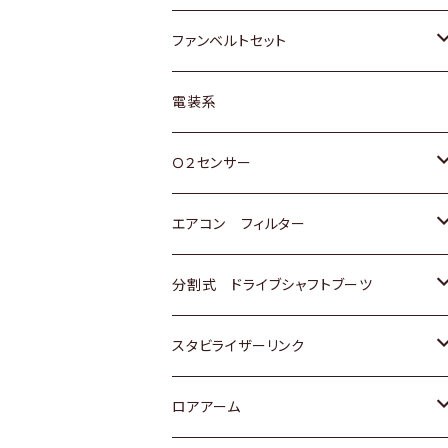
スバル
マツダ
マツダ
ダイハツ
スズキ
トヨタ
ファンベルトセット
日野
三菱
マツダ
日産
スズキ
トヨタ
電装系
スバル
三菱
ダイハツ
ダイハツ
ホンダ
Ｏ２センサー
スバル
マツダ
三菱
スズキ
トヨタ
エアコン フィルター
三菱
スバル
日産
ホンダ
トヨタ
分割式 ドライブシャフトブーツ
スバル
いすゞ
スズキ
ホンダ
トヨタ
スタビライザーリンク
ダイハツ
日産
スズキ
ホンダ
トヨタ
ロアアーム