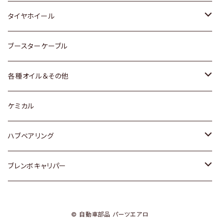
マツダ
スバル
三菱
ダイハツ
ダイハツ
日産
日産
タイヤホイール
レクサス
スバル
マツダ
スバル
ダイハツ
ダイハツ
トヨタ
ブースターケーブル
三菱
マツダ
マツダ
ホンダ
各種オイル＆その他
スバル
スバル
スズキ
ディーデル洗浄添加剤
ケミカル
日産
ハブベアリング
ダイハツ
トヨタ
ブレンボキャリパー
ホンダ
ホンダ
© 自動車部品 パーツエアロ