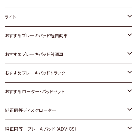
ホンダ
トヨタ
ライト
スズキ
ホンダ
トヨタ
おすすめブレーキパッド軽自動車
日産
スズキ
スズキ
トヨタ
おすすめブレーキパッド普通車
いすゞ
日産
日産
ホンダ
トヨタ
おすすめブレーキパッドトラック
ダイハツ
いすゞ
いすゞ
スズキ
ホンダ
トヨタ
おすすめローター・パッドセット
マツダ
ダイハツ
ダイハツ
日産
スズキ
日産
トヨタ
純正同等ディスクローター
三菱
マツダ
三菱
ダイハツ
日産
いすゞ
ホンダ
トヨタ
純正同等 ブレーキパッド（ADVICS）