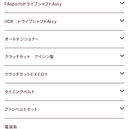
スバル
スバル
三菱
マツダ
ダイハツ
ダイハツ
スズキ
ＢＥＮＺ
ＢＥＮＺ
PAsportsドライブシャフトAssy
ＢＥＮＺ
スバル
三菱
マツダ
マツダ
日産
ＢＭＷ
ＢＭＷ
トヨタ
HDK ドライブシャフトAssy
スバル
三菱
三菱
いすゞ
GOLF
ＷＡＧＥＮ
ホンダ
スズキ
オートテンショナー
スバル
スバル
ダイハツ
ＷＡＧＥＮ
ＶＯＬＶＯ
スズキ
ダイハツ
トヨタ
クラッチセット アイシン製
マツダ
アストロ（シボレー）
日産
日産
ホンダ
クラッチセットＥＸＥＤＹ
三菱
クライスラー
ダイハツ
ホンダ
スズキ
ホンダ
タイミングベルト
スバル
マツダ
マツダ
ダイハツ
スズキ
トヨタ
ファンベルトセット
日野
三菱
マツダ
日産
スズキ
トヨタ
電装系