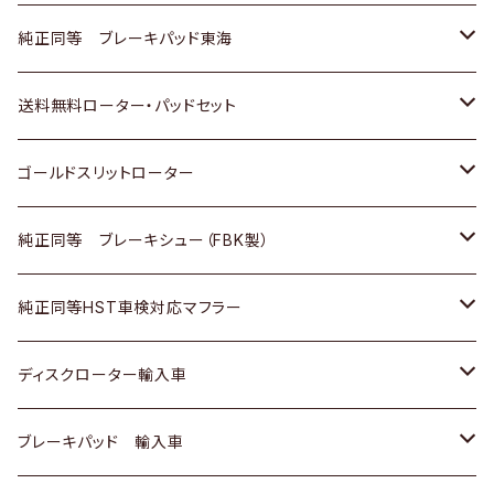
スバル
三菱
日野
マツダ
いすゞ
ダイハツ
スズキ
ホンダ
トヨタ
純正同等 ブレーキパッド東海
日野
日野
三菱ふそう
三菱
ダイハツ
マツダ
日産
スズキ
ホンダ
トヨタ
送料無料ローター・パッドセット
三菱ふそう
三菱ふそう
その他
スバル
マツダ
三菱
ダイハツ
日産
スズキ
ホンダ
トヨタ
ゴールドスリットローター
ＢＭＷ
三菱
マツダ
いすゞ
日産
日産
ホンダ
トヨタ
純正同等 ブレーキシュー（FBK製）
スバル
三菱
ダイハツ
ダイハツ
いすゞ
スズキ
ホンダ
ホンダ
純正同等HST車検対応マフラー
スバル
マツダ
マツダ
ダイハツ
日産
スズキ
スズキ
トヨタ
ディスクローター輸入車
三菱
三菱
マツダ
ダイハツ
日産
日産
ホンダ
ＡＵＤＩ
ブレーキパッド 輸入車