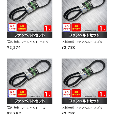
送料無料 ファンベルト ホンダ フ
送料無料 ファンベルト スズキ ス
ィット 型式GE6 H19.10～H25.
ペーシア 型式MK32S H25.03
¥2,274
¥2,780
09 （国内トップメーカー） 1本 H
～H30.02 （国内トップメーカ
AB-0003
ー） 1本 HAB-0004
送料無料 ファンベルト 日産 キ
送料無料 ファンベルト スズキ ワ
ューブ 型式Z12 H20.11～H24.
ゴンR 型式MH34S H24.09～
¥3,782
¥2,780