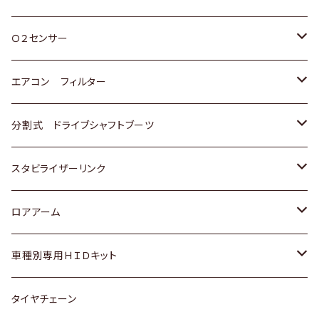
スバル
三菱
ダイハツ
ダイハツ
ホンダ
Ｏ２センサー
スバル
マツダ
三菱
スズキ
トヨタ
エアコン フィルター
三菱
スバル
日産
ホンダ
トヨタ
分割式 ドライブシャフトブーツ
スバル
いすゞ
スズキ
ホンダ
トヨタ
スタビライザーリンク
ダイハツ
日産
スズキ
ホンダ
トヨタ
ロアアーム
マツダ
ダイハツ
日産
スズキ
ホンダ
ホンダ
車種別専用ＨＩＤキット
三菱
マツダ
いすゞ
日産
スズキ
スズキ
トヨタ
タイヤチェーン