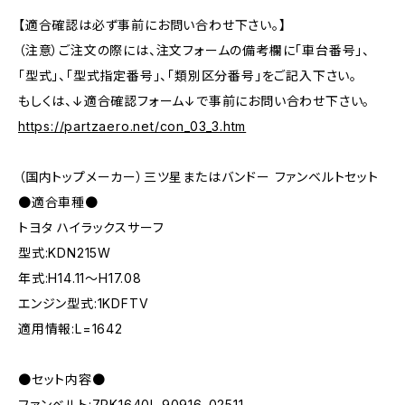
【適合確認は必ず事前にお問い合わせ下さい。】
（注意）ご注文の際には、注文フォームの備考欄に「車台番号」、
「型式」、「型式指定番号」、「類別区分番号」をご記入下さい。
もしくは、↓適合確認フォーム↓で事前にお問い合わせ下さい。
https://partzaero.net/con_03_3.htm
（国内トップメーカー）三ツ星またはバンドー ファンベルトセット
●適合車種●
トヨタ ハイラックスサーフ
型式:KDN215W
年式:H14.11～H17.08
エンジン型式:1KDFTV
適用情報:L=1642
●セット内容●
ファンベルト:7PK1640L 90916-02511