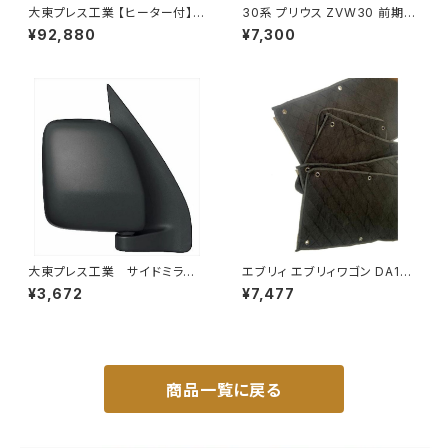
大東プレス工業 【ヒーター付】
30系 プリウス ZVW30 前期
ハイウェイミラー リモコン+ヒー
純正 タイプ フォグランプ ユニッ
¥92,880
¥7,300
ター付 DI-6121CXE
ト バルブ 配線 スイッチ H11 左
右セット AP-PZF-30
大東プレス工業 サイドミラー/
エブリィ エブリィワゴン DA17V
バックミラー ダイハツ ハイ
DA17W サンシェード エブリー
¥3,672
¥7,477
ゼットカーゴ 右 06年～ DI-
マルチサンシェード 車種専用 8
648
枚set カーテン 遮光 車中泊 JP
-TYD-DA17
商品一覧に戻る