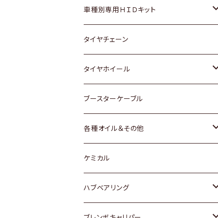
マツダ
ダイハツ
日産
スズキ
ホンダ
ホンダ
車種別専用ＨＩＤキット
三菱
マツダ
いすゞ
日産
スズキ
スズキ
トヨタ
タイヤチェーン
マツダ
スバル
三菱
ダイハツ
ダイハツ
日産
日産
タイヤホイール
レクサス
スバル
マツダ
スバル
ダイハツ
ダイハツ
トヨタ
ブースターケーブル
三菱
マツダ
マツダ
ホンダ
各種オイル＆その他
スバル
スバル
スズキ
ディーデル洗浄添加剤
ケミカル
日産
ハブベアリング
ダイハツ
トヨタ
ブレンボキャリパー