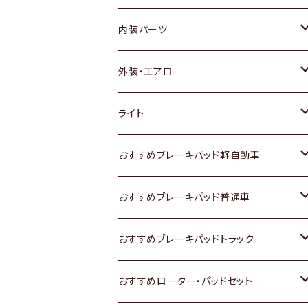
内装パーツ
トヨタ
外装・エアロ
ホンダ
トヨタ
ライト
スズキ
ホンダ
トヨタ
おすすめブレーキパッド軽自動車
日産
スズキ
スズキ
トヨタ
おすすめブレーキパッド普通車
いすゞ
日産
日産
ホンダ
トヨタ
おすすめブレーキパッドトラック
ダイハツ
いすゞ
いすゞ
スズキ
ホンダ
トヨタ
おすすめローター・パッドセット