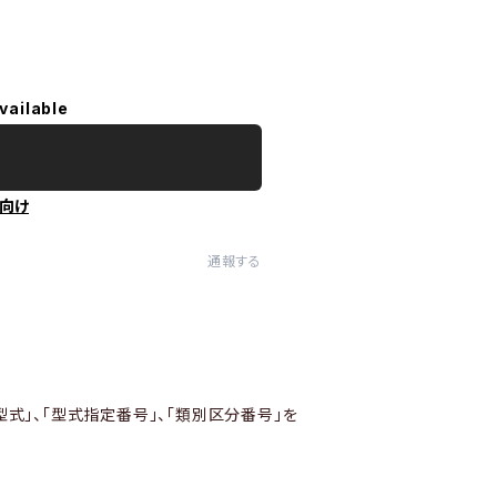
vailable
向け
通報する
型式」、「型式指定番号」、「類別区分番号」を