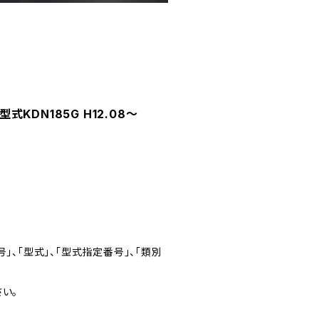
KDN185G H12.08～
」、「型式」、「型式指定番号」、「類別
い。