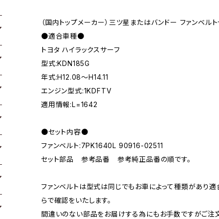
（国内トップメーカー）三ツ星またはバンドー ファンベルト
●適合車種●
トヨタ ハイラックスサーフ
型式:KDN185G
年式:H12.08～H14.11
エンジン型式:1KDFTV
適用情報:L=1642
●セット内容●
ファンベルト:7PK1640L 90916-02511
セット部品 参考品番 参考純正品番の順です。
ファンベルトは型式は同じでもお車によって種類があり適
らで確認をいたします。
間違いのない部品をお届けする為にもお手数ですがご注