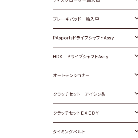
ディスクローター輸入車
三菱
三菱
マツダ
ダイハツ
日産
日産
ホンダ
ＡＵＤＩ
ブレーキパッド 輸入車
スバル
スバル
三菱
マツダ
ダイハツ
ダイハツ
スズキ
ＢＥＮＺ
ＢＥＮＺ
PAsportsドライブシャフトAssy
ＢＥＮＺ
スバル
三菱
マツダ
マツダ
日産
ＢＭＷ
ＢＭＷ
トヨタ
HDK ドライブシャフトAssy
スバル
三菱
三菱
いすゞ
GOLF
ＷＡＧＥＮ
ホンダ
スズキ
オートテンショナー
スバル
スバル
ダイハツ
ＷＡＧＥＮ
ＶＯＬＶＯ
スズキ
ダイハツ
トヨタ
クラッチセット アイシン製
マツダ
アストロ（シボレー）
日産
日産
ホンダ
クラッチセットＥＸＥＤＹ
三菱
クライスラー
ダイハツ
ホンダ
スズキ
ホンダ
タイミングベルト