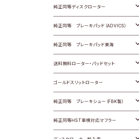
マツダ
ダイハツ
ダイハツ
日産
スズキ
日産
トヨタ
純正同等ディスクローター
三菱
マツダ
三菱
ダイハツ
日産
いすゞ
ホンダ
トヨタ
純正同等 ブレーキパッド（ADVICS）
スバル
三菱
日野
マツダ
いすゞ
ダイハツ
スズキ
ホンダ
トヨタ
純正同等 ブレーキパッド東海
日野
日野
三菱ふそう
三菱
ダイハツ
マツダ
日産
スズキ
ホンダ
トヨタ
送料無料ローター・パッドセット
三菱ふそう
三菱ふそう
その他
スバル
マツダ
三菱
ダイハツ
日産
スズキ
ホンダ
トヨタ
ゴールドスリットローター
ＢＭＷ
三菱
マツダ
いすゞ
日産
日産
ホンダ
トヨタ
純正同等 ブレーキシュー（FBK製）
スバル
三菱
ダイハツ
ダイハツ
いすゞ
スズキ
ホンダ
ホンダ
純正同等HST車検対応マフラー
スバル
マツダ
マツダ
ダイハツ
日産
スズキ
スズキ
トヨタ