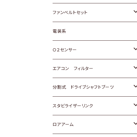
スバル
マツダ
マツダ
ダイハツ
スズキ
トヨタ
ファンベルトセット
日野
三菱
マツダ
日産
スズキ
トヨタ
電装系
スバル
三菱
ダイハツ
ダイハツ
ホンダ
Ｏ２センサー
スバル
マツダ
三菱
スズキ
トヨタ
エアコン フィルター
三菱
スバル
日産
ホンダ
トヨタ
分割式 ドライブシャフトブーツ
スバル
いすゞ
スズキ
ホンダ
トヨタ
スタビライザーリンク
ダイハツ
日産
スズキ
ホンダ
トヨタ
ロアアーム