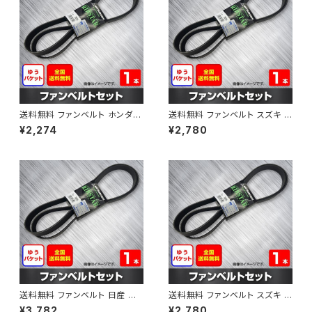
送料無料 ファンベルト ホンダ フ
送料無料 ファンベルト スズキ ス
ィット 型式GE6 H19.10～H25.
ペーシア 型式MK32S H25.03
¥2,274
¥2,780
09 （国内トップメーカー） 1本 H
～H30.02 （国内トップメーカ
AB-0003
ー） 1本 HAB-0004
送料無料 ファンベルト 日産 キ
送料無料 ファンベルト スズキ ワ
ューブ 型式Z12 H20.11～H24.
ゴンR 型式MH34S H24.09～
¥3,782
¥2,780