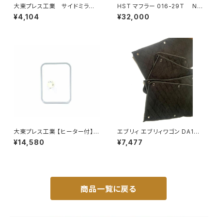
大東プレス工業 サイドミラー/
HST マフラー 016-29T NV
バックミラダイハツ ハイゼッ
350キャラバン VR2E26 ニッサ
¥4,104
¥32,000
ト 右 99年～ DI-646
ン 本体オールステンレス 車検
対応 純正同等
大東プレス工業 【ヒーター付】
エブリィ エブリィワゴン DA17V
サイドミラー/バックミラー トレ
DA17W サンシェード エブリー
¥14,580
¥7,477
ーラー ヒーター付 DI-58Z
マルチサンシェード 車種専用 8
枚set カーテン 遮光 車中泊 JP
-TYD-DA17
商品一覧に戻る