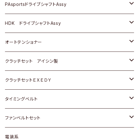
スバル
スバル
三菱
マツダ
ダイハツ
ダイハツ
スズキ
ＢＥＮＺ
ＢＥＮＺ
PAsportsドライブシャフトAssy
ＢＥＮＺ
スバル
三菱
マツダ
マツダ
日産
ＢＭＷ
ＢＭＷ
トヨタ
HDK ドライブシャフトAssy
スバル
三菱
三菱
いすゞ
GOLF
ＷＡＧＥＮ
ホンダ
スズキ
オートテンショナー
スバル
スバル
ダイハツ
ＷＡＧＥＮ
ＶＯＬＶＯ
スズキ
ダイハツ
トヨタ
クラッチセット アイシン製
マツダ
アストロ（シボレー）
日産
日産
ホンダ
クラッチセットＥＸＥＤＹ
三菱
クライスラー
ダイハツ
ホンダ
スズキ
ホンダ
タイミングベルト
スバル
マツダ
マツダ
ダイハツ
スズキ
トヨタ
ファンベルトセット
日野
三菱
マツダ
日産
スズキ
トヨタ
電装系