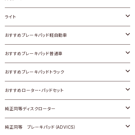
ホンダ
トヨタ
ライト
スズキ
ホンダ
トヨタ
おすすめブレーキパッド軽自動車
日産
スズキ
スズキ
トヨタ
おすすめブレーキパッド普通車
いすゞ
日産
日産
ホンダ
トヨタ
おすすめブレーキパッドトラック
ダイハツ
いすゞ
いすゞ
スズキ
ホンダ
トヨタ
おすすめローター・パッドセット
マツダ
ダイハツ
ダイハツ
日産
スズキ
日産
トヨタ
純正同等ディスクローター
三菱
マツダ
三菱
ダイハツ
日産
いすゞ
ホンダ
トヨタ
純正同等 ブレーキパッド（ADVICS）