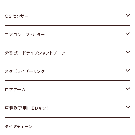
スバル
三菱
ダイハツ
ダイハツ
ホンダ
Ｏ２センサー
スバル
マツダ
三菱
スズキ
トヨタ
エアコン フィルター
三菱
スバル
日産
ホンダ
トヨタ
分割式 ドライブシャフトブーツ
スバル
いすゞ
スズキ
ホンダ
トヨタ
スタビライザーリンク
ダイハツ
日産
スズキ
ホンダ
トヨタ
ロアアーム
マツダ
ダイハツ
日産
スズキ
ホンダ
ホンダ
車種別専用ＨＩＤキット
三菱
マツダ
いすゞ
日産
スズキ
スズキ
トヨタ
タイヤチェーン