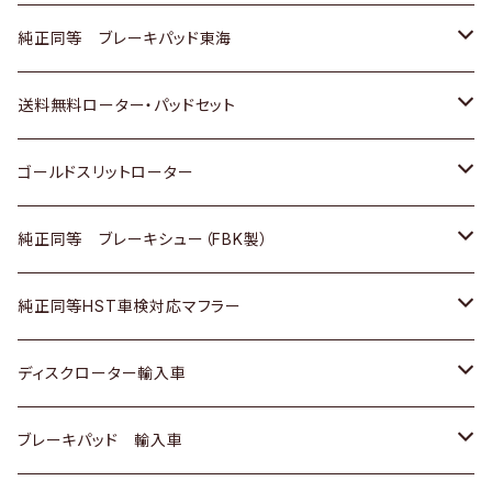
スバル
三菱
日野
マツダ
いすゞ
ダイハツ
スズキ
ホンダ
トヨタ
純正同等 ブレーキパッド東海
日野
日野
三菱ふそう
三菱
ダイハツ
マツダ
日産
スズキ
ホンダ
トヨタ
送料無料ローター・パッドセット
三菱ふそう
三菱ふそう
その他
スバル
マツダ
三菱
ダイハツ
日産
スズキ
ホンダ
トヨタ
ゴールドスリットローター
ＢＭＷ
三菱
マツダ
いすゞ
日産
日産
ホンダ
トヨタ
純正同等 ブレーキシュー（FBK製）
スバル
三菱
ダイハツ
ダイハツ
いすゞ
スズキ
ホンダ
ホンダ
純正同等HST車検対応マフラー
スバル
マツダ
マツダ
ダイハツ
日産
スズキ
スズキ
トヨタ
ディスクローター輸入車
三菱
三菱
マツダ
ダイハツ
日産
日産
ホンダ
ＡＵＤＩ
ブレーキパッド 輸入車