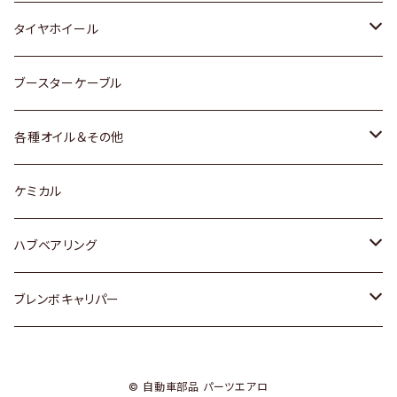
マツダ
スバル
三菱
ダイハツ
ダイハツ
日産
日産
タイヤホイール
レクサス
スバル
マツダ
スバル
ダイハツ
ダイハツ
トヨタ
ブースターケーブル
三菱
マツダ
マツダ
ホンダ
各種オイル＆その他
スバル
スバル
スズキ
ディーデル洗浄添加剤
ケミカル
日産
ハブベアリング
ダイハツ
トヨタ
ブレンボキャリパー
ホンダ
ホンダ
© 自動車部品 パーツエアロ