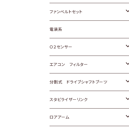
スバル
マツダ
マツダ
ダイハツ
スズキ
トヨタ
ファンベルトセット
日野
三菱
マツダ
日産
スズキ
トヨタ
電装系
スバル
三菱
ダイハツ
ダイハツ
ホンダ
Ｏ２センサー
スバル
マツダ
三菱
スズキ
トヨタ
エアコン フィルター
三菱
スバル
日産
ホンダ
トヨタ
分割式 ドライブシャフトブーツ
スバル
いすゞ
スズキ
ホンダ
トヨタ
スタビライザーリンク
ダイハツ
日産
スズキ
ホンダ
トヨタ
ロアアーム