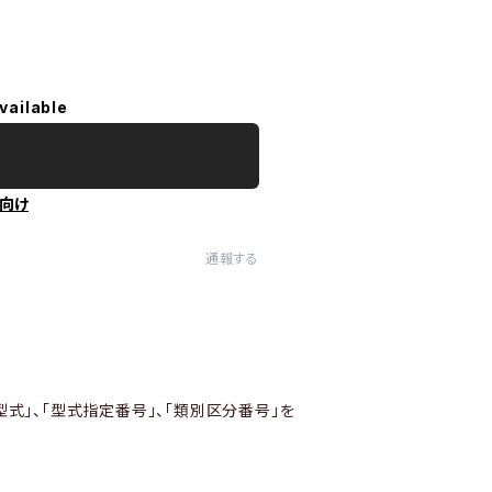
vailable
向け
通報する
型式」、「型式指定番号」、「類別区分番号」を