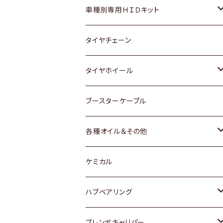
マツダ
ダイハツ
日産
スズキ
ホンダ
ホンダ
車種別専用ＨＩＤキット
三菱
マツダ
いすゞ
日産
スズキ
スズキ
トヨタ
タイヤチェーン
マツダ
スバル
三菱
ダイハツ
ダイハツ
日産
日産
タイヤホイール
レクサス
スバル
マツダ
スバル
ダイハツ
ダイハツ
トヨタ
ブースターケーブル
三菱
マツダ
マツダ
ホンダ
各種オイル＆その他
スバル
スバル
スズキ
ディーデル洗浄添加剤
ケミカル
日産
ハブベアリング
ダイハツ
トヨタ
ブレンボキャリパー