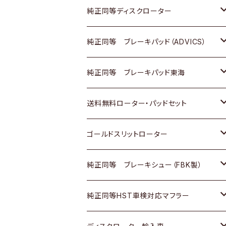
マツダ
ダイハツ
ダイハツ
日産
スズキ
日産
トヨタ
純正同等ディスクローター
三菱
マツダ
三菱
ダイハツ
日産
いすゞ
ホンダ
トヨタ
純正同等 ブレーキパッド（ADVICS）
スバル
三菱
日野
マツダ
いすゞ
ダイハツ
スズキ
ホンダ
トヨタ
純正同等 ブレーキパッド東海
日野
日野
三菱ふそう
三菱
ダイハツ
マツダ
日産
スズキ
ホンダ
トヨタ
送料無料ローター・パッドセット
三菱ふそう
三菱ふそう
その他
スバル
マツダ
三菱
ダイハツ
日産
スズキ
ホンダ
トヨタ
ゴールドスリットローター
ＢＭＷ
三菱
マツダ
いすゞ
日産
日産
ホンダ
トヨタ
純正同等 ブレーキシュー（FBK製）
スバル
三菱
ダイハツ
ダイハツ
いすゞ
スズキ
ホンダ
ホンダ
純正同等HST車検対応マフラー
スバル
マツダ
マツダ
ダイハツ
日産
スズキ
スズキ
トヨタ