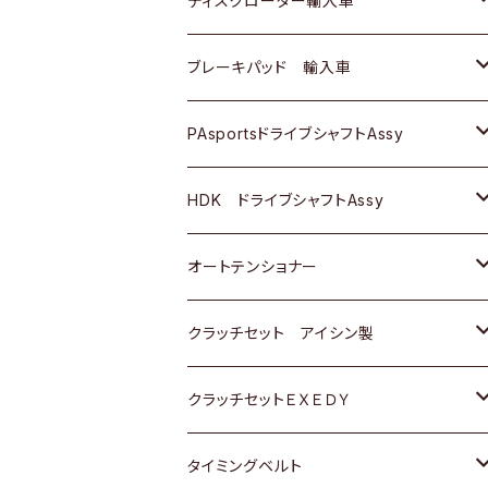
ディスクローター輸入車
三菱
三菱
マツダ
ダイハツ
日産
日産
ホンダ
ＡＵＤＩ
ブレーキパッド 輸入車
スバル
スバル
三菱
マツダ
ダイハツ
ダイハツ
スズキ
ＢＥＮＺ
ＢＥＮＺ
PAsportsドライブシャフトAssy
ＢＥＮＺ
スバル
三菱
マツダ
マツダ
日産
ＢＭＷ
ＢＭＷ
トヨタ
HDK ドライブシャフトAssy
スバル
三菱
三菱
いすゞ
GOLF
ＷＡＧＥＮ
ホンダ
スズキ
オートテンショナー
スバル
スバル
ダイハツ
ＷＡＧＥＮ
ＶＯＬＶＯ
スズキ
ダイハツ
トヨタ
クラッチセット アイシン製
マツダ
アストロ（シボレー）
日産
日産
ホンダ
クラッチセットＥＸＥＤＹ
三菱
クライスラー
ダイハツ
ホンダ
スズキ
ホンダ
タイミングベルト