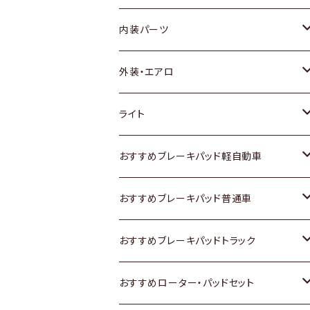
内装パーツ
トヨタ
外装・エアロ
ホンダ
トヨタ
ライト
スズキ
ホンダ
トヨタ
おすすめブレーキパッド軽自動車
日産
スズキ
スズキ
トヨタ
おすすめブレーキパッド普通車
いすゞ
日産
日産
ホンダ
トヨタ
おすすめブレーキパッドトラック
ダイハツ
いすゞ
いすゞ
スズキ
ホンダ
トヨタ
おすすめローター・パッドセット