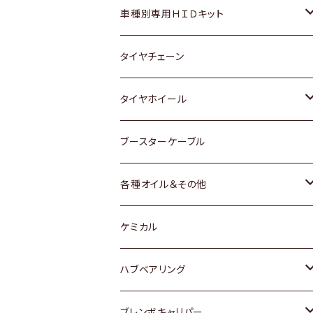
マツダ
ダイハツ
日産
スズキ
ホンダ
ホンダ
車種別専用ＨＩＤキット
三菱
マツダ
いすゞ
日産
スズキ
スズキ
トヨタ
タイヤチェーン
マツダ
スバル
三菱
ダイハツ
ダイハツ
日産
日産
タイヤホイール
レクサス
スバル
マツダ
スバル
ダイハツ
ダイハツ
トヨタ
ブースターケーブル
三菱
マツダ
マツダ
ホンダ
各種オイル＆その他
スバル
スバル
スズキ
ディーデル洗浄添加剤
ケミカル
日産
ハブベアリング
ダイハツ
トヨタ
ブレンボキャリパー