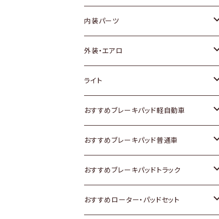
内装パーツ
トヨタ
外装・エアロ
ホンダ
トヨタ
ライト
スズキ
ホンダ
トヨタ
おすすめブレーキパッド軽自動車
日産
スズキ
スズキ
トヨタ
おすすめブレーキパッド普通車
いすゞ
日産
日産
ホンダ
トヨタ
おすすめブレーキパッドトラック
ダイハツ
いすゞ
いすゞ
スズキ
ホンダ
トヨタ
おすすめローター・パッドセット