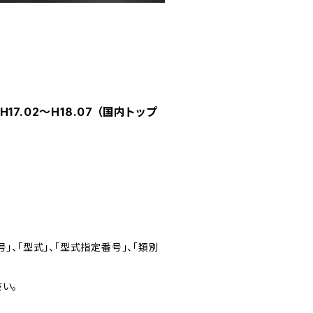
7.02～H18.07 （国内トップ
」、「型式」、「型式指定番号」、「類別
い。