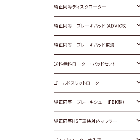
マツダ
ダイハツ
ダイハツ
日産
スズキ
日産
トヨタ
純正同等ディスクローター
三菱
マツダ
三菱
ダイハツ
日産
いすゞ
ホンダ
トヨタ
純正同等 ブレーキパッド（ADVICS）
スバル
三菱
日野
マツダ
いすゞ
ダイハツ
スズキ
ホンダ
トヨタ
純正同等 ブレーキパッド東海
日野
日野
三菱ふそう
三菱
ダイハツ
マツダ
日産
スズキ
ホンダ
トヨタ
送料無料ローター・パッドセット
三菱ふそう
三菱ふそう
その他
スバル
マツダ
三菱
ダイハツ
日産
スズキ
ホンダ
トヨタ
ゴールドスリットローター
ＢＭＷ
三菱
マツダ
いすゞ
日産
日産
ホンダ
トヨタ
純正同等 ブレーキシュー（FBK製）
スバル
三菱
ダイハツ
ダイハツ
いすゞ
スズキ
ホンダ
ホンダ
純正同等HST車検対応マフラー
スバル
マツダ
マツダ
ダイハツ
日産
スズキ
スズキ
トヨタ