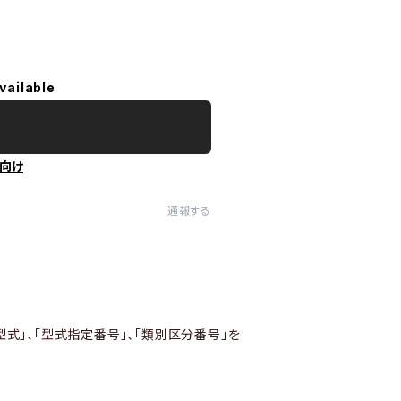
vailable
向け
通報する
型式」、「型式指定番号」、「類別区分番号」を