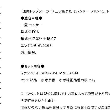
（国内トップメーカー）三ツ星またはバンドー ファンベルト
●適合車種●
三菱 ランサー
型式:CT9A
年式:H17.02～H18.07
エンジン型式:4G63
適用情報:
●セット内容●
ファンベルト:6PK1795L MN158794
セット部品 参考品番 参考純正品番の順です。
ファンベルトは型式は同じでもお車によって種類があり適
らで確認をいたします。
間違いのない部品をお届けする為にもお手数ですがご注