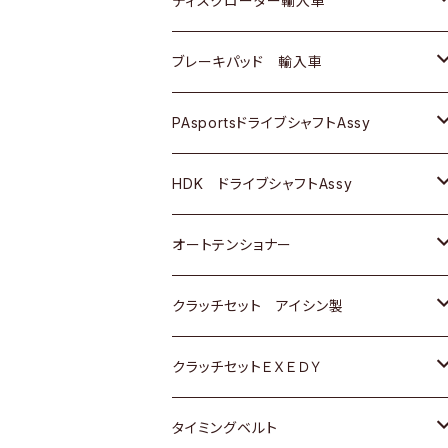
ディスクローター輸入車
三菱
三菱
マツダ
ダイハツ
日産
日産
ホンダ
ＡＵＤＩ
ブレーキパッド 輸入車
スバル
スバル
三菱
マツダ
ダイハツ
ダイハツ
スズキ
ＢＥＮＺ
ＢＥＮＺ
PAsportsドライブシャフトAssy
ＢＥＮＺ
スバル
三菱
マツダ
マツダ
日産
ＢＭＷ
ＢＭＷ
トヨタ
HDK ドライブシャフトAssy
スバル
三菱
三菱
いすゞ
GOLF
ＷＡＧＥＮ
ホンダ
スズキ
オートテンショナー
スバル
スバル
ダイハツ
ＷＡＧＥＮ
ＶＯＬＶＯ
スズキ
ダイハツ
トヨタ
クラッチセット アイシン製
マツダ
アストロ（シボレー）
日産
日産
ホンダ
クラッチセットＥＸＥＤＹ
三菱
クライスラー
ダイハツ
ホンダ
スズキ
ホンダ
タイミングベルト