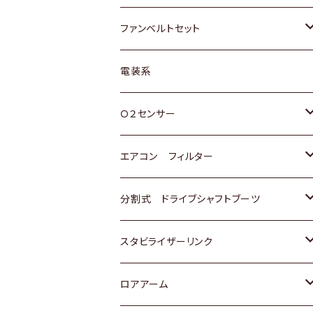
スバル
マツダ
マツダ
ダイハツ
スズキ
トヨタ
ファンベルトセット
日野
三菱
マツダ
日産
スズキ
トヨタ
電装系
スバル
三菱
ダイハツ
ダイハツ
ホンダ
Ｏ２センサー
スバル
マツダ
三菱
スズキ
トヨタ
エアコン フィルター
三菱
スバル
日産
ホンダ
トヨタ
分割式 ドライブシャフトブーツ
スバル
いすゞ
スズキ
ホンダ
トヨタ
スタビライザーリンク
ダイハツ
日産
スズキ
ホンダ
トヨタ
ロアアーム