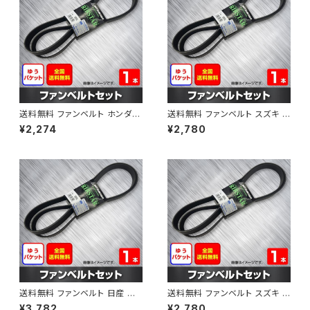
送料無料 ファンベルト ホンダ フ
送料無料 ファンベルト スズキ ス
ィット 型式GE6 H19.10～H25.
ペーシア 型式MK32S H25.03
¥2,274
¥2,780
09 （国内トップメーカー） 1本 H
～H30.02 （国内トップメーカ
AB-0003
ー） 1本 HAB-0004
送料無料 ファンベルト 日産 キ
送料無料 ファンベルト スズキ ワ
ューブ 型式Z12 H20.11～H24.
ゴンR 型式MH34S H24.09～
¥3,782
¥2,780