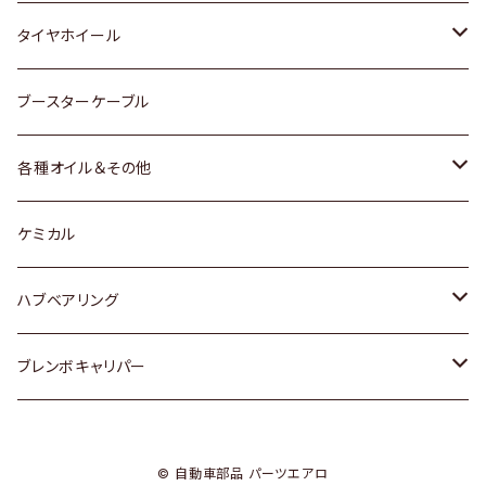
マツダ
スバル
三菱
ダイハツ
ダイハツ
日産
日産
タイヤホイール
レクサス
スバル
マツダ
スバル
ダイハツ
ダイハツ
トヨタ
ブースターケーブル
三菱
マツダ
マツダ
ホンダ
各種オイル＆その他
スバル
スバル
スズキ
ディーデル洗浄添加剤
ケミカル
日産
ハブベアリング
ダイハツ
トヨタ
ブレンボキャリパー
ホンダ
ホンダ
© 自動車部品 パーツエアロ