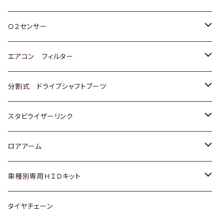
スバル
三菱
ダイハツ
ダイハツ
ホンダ
Ｏ２センサー
スバル
マツダ
三菱
スズキ
トヨタ
エアコン フィルター
三菱
スバル
日産
ホンダ
トヨタ
分割式 ドライブシャフトブーツ
スバル
いすゞ
スズキ
ホンダ
トヨタ
スタビライザーリンク
ダイハツ
日産
スズキ
ホンダ
トヨタ
ロアアーム
マツダ
ダイハツ
日産
スズキ
ホンダ
ホンダ
車種別専用ＨＩＤキット
三菱
マツダ
いすゞ
日産
スズキ
スズキ
トヨタ
タイヤチェーン