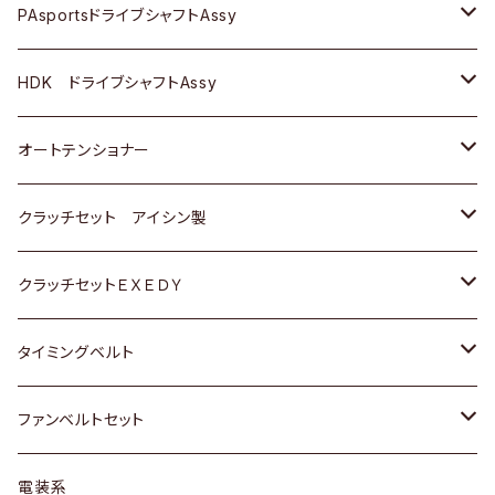
スバル
スバル
三菱
マツダ
ダイハツ
ダイハツ
スズキ
ＢＥＮＺ
ＢＥＮＺ
PAsportsドライブシャフトAssy
ＢＥＮＺ
スバル
三菱
マツダ
マツダ
日産
ＢＭＷ
ＢＭＷ
トヨタ
HDK ドライブシャフトAssy
スバル
三菱
三菱
いすゞ
GOLF
ＷＡＧＥＮ
ホンダ
スズキ
オートテンショナー
スバル
スバル
ダイハツ
ＷＡＧＥＮ
ＶＯＬＶＯ
スズキ
ダイハツ
トヨタ
クラッチセット アイシン製
マツダ
アストロ（シボレー）
日産
日産
ホンダ
クラッチセットＥＸＥＤＹ
三菱
クライスラー
ダイハツ
ホンダ
スズキ
ホンダ
タイミングベルト
スバル
マツダ
マツダ
ダイハツ
スズキ
トヨタ
ファンベルトセット
日野
三菱
マツダ
日産
スズキ
トヨタ
電装系