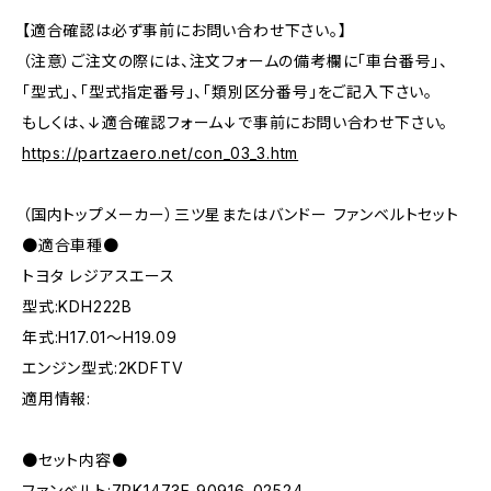
【適合確認は必ず事前にお問い合わせ下さい。】
（注意）ご注文の際には、注文フォームの備考欄に「車台番号」、
「型式」、「型式指定番号」、「類別区分番号」をご記入下さい。
もしくは、↓適合確認フォーム↓で事前にお問い合わせ下さい。
https://partzaero.net/con_03_3.htm
（国内トップメーカー）三ツ星またはバンドー ファンベルトセット
●適合車種●
トヨタ レジアスエース
型式:KDH222B
年式:H17.01～H19.09
エンジン型式:2KDFTV
適用情報:
●セット内容●
ファンベルト:7PK1473E 90916-02524