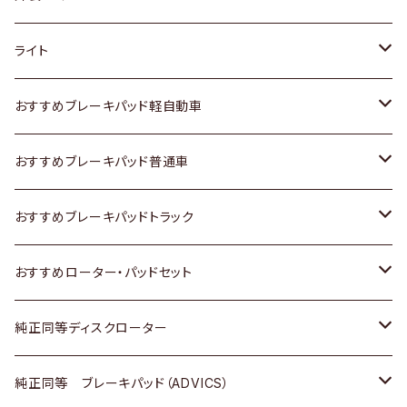
ホンダ
トヨタ
ライト
スズキ
ホンダ
トヨタ
おすすめブレーキパッド軽自動車
日産
スズキ
スズキ
トヨタ
おすすめブレーキパッド普通車
いすゞ
日産
日産
ホンダ
トヨタ
おすすめブレーキパッドトラック
ダイハツ
いすゞ
いすゞ
スズキ
ホンダ
トヨタ
おすすめローター・パッドセット
マツダ
ダイハツ
ダイハツ
日産
スズキ
日産
トヨタ
純正同等ディスクローター
三菱
マツダ
三菱
ダイハツ
日産
いすゞ
ホンダ
トヨタ
純正同等 ブレーキパッド（ADVICS）