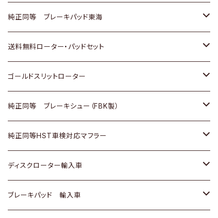
スバル
三菱
日野
マツダ
いすゞ
ダイハツ
スズキ
ホンダ
トヨタ
純正同等 ブレーキパッド東海
日野
日野
三菱ふそう
三菱
ダイハツ
マツダ
日産
スズキ
ホンダ
トヨタ
送料無料ローター・パッドセット
三菱ふそう
三菱ふそう
その他
スバル
マツダ
三菱
ダイハツ
日産
スズキ
ホンダ
トヨタ
ゴールドスリットローター
ＢＭＷ
三菱
マツダ
いすゞ
日産
日産
ホンダ
トヨタ
純正同等 ブレーキシュー（FBK製）
スバル
三菱
ダイハツ
ダイハツ
いすゞ
スズキ
ホンダ
ホンダ
純正同等HST車検対応マフラー
スバル
マツダ
マツダ
ダイハツ
日産
スズキ
スズキ
トヨタ
ディスクローター輸入車
三菱
三菱
マツダ
ダイハツ
日産
日産
ホンダ
ＡＵＤＩ
ブレーキパッド 輸入車