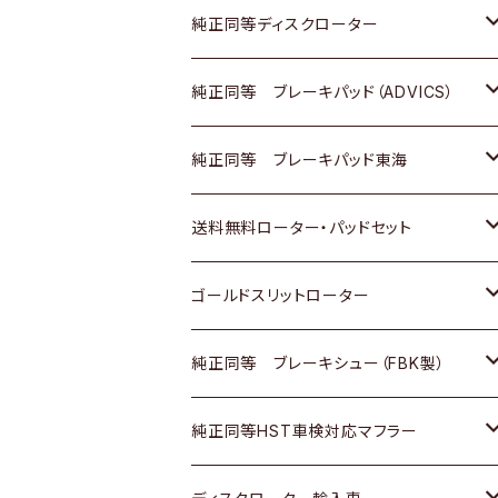
マツダ
ダイハツ
ダイハツ
日産
スズキ
日産
トヨタ
純正同等ディスクローター
三菱
マツダ
三菱
ダイハツ
日産
いすゞ
ホンダ
トヨタ
純正同等 ブレーキパッド（ADVICS）
スバル
三菱
日野
マツダ
いすゞ
ダイハツ
スズキ
ホンダ
トヨタ
純正同等 ブレーキパッド東海
日野
日野
三菱ふそう
三菱
ダイハツ
マツダ
日産
スズキ
ホンダ
トヨタ
送料無料ローター・パッドセット
三菱ふそう
三菱ふそう
その他
スバル
マツダ
三菱
ダイハツ
日産
スズキ
ホンダ
トヨタ
ゴールドスリットローター
ＢＭＷ
三菱
マツダ
いすゞ
日産
日産
ホンダ
トヨタ
純正同等 ブレーキシュー（FBK製）
スバル
三菱
ダイハツ
ダイハツ
いすゞ
スズキ
ホンダ
ホンダ
純正同等HST車検対応マフラー
スバル
マツダ
マツダ
ダイハツ
日産
スズキ
スズキ
トヨタ