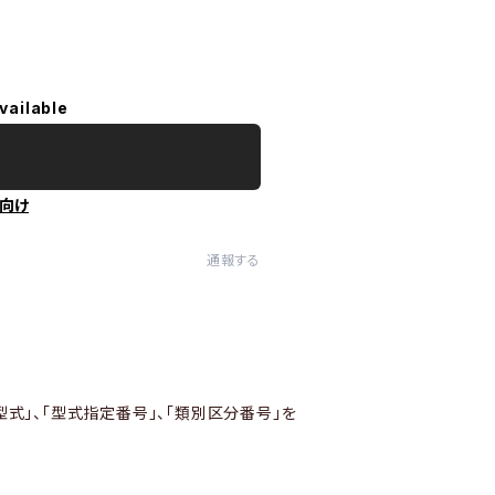
vailable
向け
通報する
型式」、「型式指定番号」、「類別区分番号」を