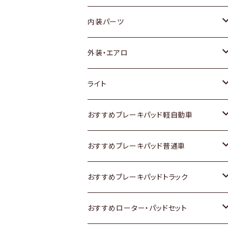
内装パーツ
トヨタ
外装・エアロ
ホンダ
トヨタ
ライト
スズキ
ホンダ
トヨタ
おすすめブレーキパッド軽自動車
日産
スズキ
スズキ
トヨタ
おすすめブレーキパッド普通車
いすゞ
日産
日産
ホンダ
トヨタ
おすすめブレーキパッドトラック
ダイハツ
いすゞ
いすゞ
スズキ
ホンダ
トヨタ
おすすめローター・パッドセット