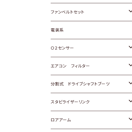
スバル
マツダ
マツダ
ダイハツ
スズキ
トヨタ
ファンベルトセット
日野
三菱
マツダ
日産
スズキ
トヨタ
電装系
スバル
三菱
ダイハツ
ダイハツ
ホンダ
Ｏ２センサー
スバル
マツダ
三菱
スズキ
トヨタ
エアコン フィルター
三菱
スバル
日産
ホンダ
トヨタ
分割式 ドライブシャフトブーツ
スバル
いすゞ
スズキ
ホンダ
トヨタ
スタビライザーリンク
ダイハツ
日産
スズキ
ホンダ
トヨタ
ロアアーム