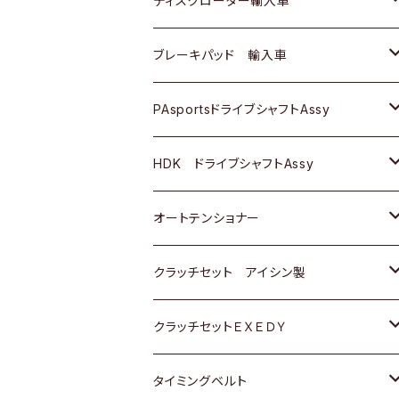
ディスクローター輸入車
三菱
三菱
マツダ
ダイハツ
日産
日産
ホンダ
ＡＵＤＩ
ブレーキパッド 輸入車
スバル
スバル
三菱
マツダ
ダイハツ
ダイハツ
スズキ
ＢＥＮＺ
ＢＥＮＺ
PAsportsドライブシャフトAssy
ＢＥＮＺ
スバル
三菱
マツダ
マツダ
日産
ＢＭＷ
ＢＭＷ
トヨタ
HDK ドライブシャフトAssy
スバル
三菱
三菱
いすゞ
GOLF
ＷＡＧＥＮ
ホンダ
スズキ
オートテンショナー
スバル
スバル
ダイハツ
ＷＡＧＥＮ
ＶＯＬＶＯ
スズキ
ダイハツ
トヨタ
クラッチセット アイシン製
マツダ
アストロ（シボレー）
日産
日産
ホンダ
クラッチセットＥＸＥＤＹ
三菱
クライスラー
ダイハツ
ホンダ
スズキ
ホンダ
タイミングベルト