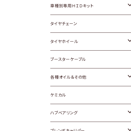
マツダ
ダイハツ
日産
スズキ
ホンダ
ホンダ
車種別専用ＨＩＤキット
三菱
マツダ
いすゞ
日産
スズキ
スズキ
トヨタ
タイヤチェーン
マツダ
スバル
三菱
ダイハツ
ダイハツ
日産
日産
タイヤホイール
レクサス
スバル
マツダ
スバル
ダイハツ
ダイハツ
トヨタ
ブースターケーブル
三菱
マツダ
マツダ
ホンダ
各種オイル＆その他
スバル
スバル
スズキ
ディーデル洗浄添加剤
ケミカル
日産
ハブベアリング
ダイハツ
トヨタ
ブレンボキャリパー