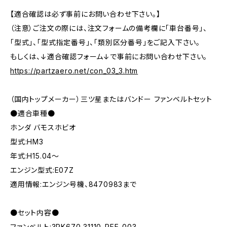
【適合確認は必ず事前にお問い合わせ下さい。】
（注意）ご注文の際には、注文フォームの備考欄に「車台番号」、
「型式」、「型式指定番号」、「類別区分番号」をご記入下さい。
もしくは、↓適合確認フォーム↓で事前にお問い合わせ下さい。
https://partzaero.net/con_03_3.htm
（国内トップメーカー）三ツ星またはバンドー ファンベルトセット
●適合車種●
ホンダ バモスホビオ
型式:HM3
年式:H15.04～
エンジン型式:E07Z
適用情報:エンジン号機、8470983まで
●セット内容●
ファンベルト:3PK670 31110-PFE-003