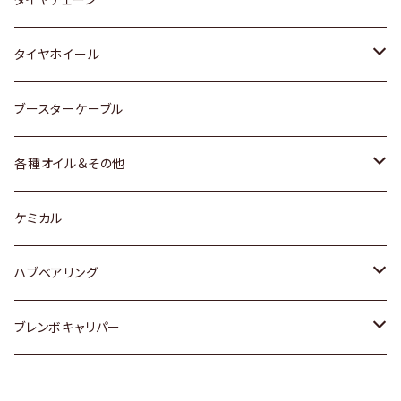
マツダ
スバル
三菱
ダイハツ
ダイハツ
日産
日産
タイヤホイール
レクサス
スバル
マツダ
スバル
ダイハツ
ダイハツ
トヨタ
ブースターケーブル
三菱
マツダ
マツダ
ホンダ
各種オイル＆その他
スバル
スバル
スズキ
ディーデル洗浄添加剤
ケミカル
日産
ハブベアリング
ダイハツ
トヨタ
ブレンボキャリパー
ホンダ
ホンダ