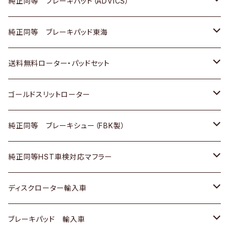
三菱
マツダ
三菱
ダイハツ
日産
いすゞ
ホンダ
トヨタ
純正同等 ブレーキパッド（ADVICS）
スバル
三菱
日野
マツダ
いすゞ
ダイハツ
スズキ
ホンダ
トヨタ
純正同等 ブレーキパッド東海
日野
日野
三菱ふそう
三菱
ダイハツ
マツダ
日産
スズキ
ホンダ
トヨタ
送料無料ローター・パッドセット
三菱ふそう
三菱ふそう
その他
スバル
マツダ
三菱
ダイハツ
日産
スズキ
ホンダ
トヨタ
ゴールドスリットローター
ＢＭＷ
三菱
マツダ
いすゞ
日産
日産
ホンダ
トヨタ
純正同等 ブレーキシュー（FBK製）
スバル
三菱
ダイハツ
ダイハツ
いすゞ
スズキ
ホンダ
ホンダ
純正同等HST車検対応マフラー
スバル
マツダ
マツダ
ダイハツ
日産
スズキ
スズキ
トヨタ
ディスクローター輸入車
三菱
三菱
マツダ
ダイハツ
日産
日産
ホンダ
ＡＵＤＩ
ブレーキパッド 輸入車