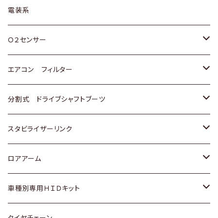
日野
三菱
マツダ
日産
スズキ
トヨタ
電装系
スバル
三菱
ダイハツ
ダイハツ
ホンダ
Ｏ２センサー
スバル
マツダ
三菱
スズキ
トヨタ
エアコン フィルター
三菱
スバル
日産
ホンダ
トヨタ
分割式 ドライブシャフトブーツ
スバル
いすゞ
スズキ
ホンダ
トヨタ
スタビライザーリンク
ダイハツ
日産
スズキ
ホンダ
トヨタ
ロアアーム
マツダ
ダイハツ
日産
スズキ
ホンダ
ホンダ
車種別専用ＨＩＤキット
三菱
マツダ
いすゞ
日産
スズキ
スズキ
トヨタ
タイヤチェーン