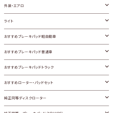
トヨタ
外装・エアロ
ホンダ
トヨタ
ライト
スズキ
ホンダ
トヨタ
おすすめブレーキパッド軽自動車
日産
スズキ
スズキ
トヨタ
おすすめブレーキパッド普通車
いすゞ
日産
日産
ホンダ
トヨタ
おすすめブレーキパッドトラック
ダイハツ
いすゞ
いすゞ
スズキ
ホンダ
トヨタ
おすすめローター・パッドセット
マツダ
ダイハツ
ダイハツ
日産
スズキ
日産
トヨタ
純正同等ディスクローター