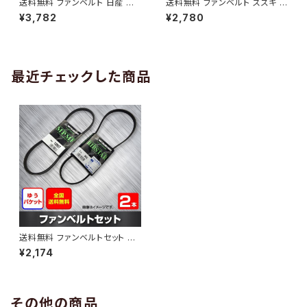
送料無料 ファンベルト 日産 キ
送料無料 ファンベルト スズキ ワ
ューブ 型式Z12 H20.11～H24.
ゴンR 型式MH34S H24.09～
¥3,782
¥2,780
10 （国内トップメーカー） 1本 H
H29.02 （国内トップメーカー）
AB-0005
1本 HAB-0006
最近チェックした商品
送料無料 ファンベルトセット ホ
ンダ バモスホビオ 型式HM3 H
¥2,174
15.04～ （国内トップメーカー）
2本セット HAB-0222
その他の商品