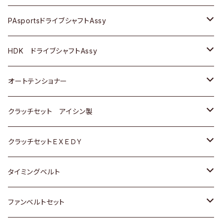
スバル
スバル
三菱
マツダ
ダイハツ
ダイハツ
スズキ
ＢＥＮＺ
ＢＥＮＺ
PAsportsドライブシャフトAssy
ＢＥＮＺ
スバル
三菱
マツダ
マツダ
日産
ＢＭＷ
ＢＭＷ
トヨタ
HDK ドライブシャフトAssy
スバル
三菱
三菱
いすゞ
GOLF
ＷＡＧＥＮ
ホンダ
スズキ
オートテンショナー
スバル
スバル
ダイハツ
ＷＡＧＥＮ
ＶＯＬＶＯ
スズキ
ダイハツ
トヨタ
クラッチセット アイシン製
マツダ
アストロ（シボレー）
日産
日産
ホンダ
クラッチセットＥＸＥＤＹ
三菱
クライスラー
ダイハツ
ホンダ
スズキ
ホンダ
タイミングベルト
スバル
マツダ
マツダ
ダイハツ
スズキ
トヨタ
ファンベルトセット