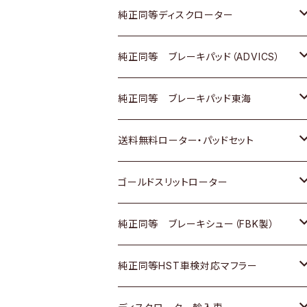
マツダ
ダイハツ
ダイハツ
日産
スズキ
日産
トヨタ
純正同等ディスクローター
三菱
マツダ
三菱
ダイハツ
日産
いすゞ
ホンダ
トヨタ
純正同等 ブレーキパッド（ADVICS）
スバル
三菱
日野
マツダ
いすゞ
ダイハツ
スズキ
ホンダ
トヨタ
純正同等 ブレーキパッド東海
日野
日野
三菱ふそう
三菱
ダイハツ
マツダ
日産
スズキ
ホンダ
トヨタ
送料無料ローター・パッドセット
三菱ふそう
三菱ふそう
その他
スバル
マツダ
三菱
ダイハツ
日産
スズキ
ホンダ
トヨタ
ゴールドスリットローター
ＢＭＷ
三菱
マツダ
いすゞ
日産
日産
ホンダ
トヨタ
純正同等 ブレーキシュー（FBK製）
スバル
三菱
ダイハツ
ダイハツ
いすゞ
スズキ
ホンダ
ホンダ
純正同等HST車検対応マフラー
スバル
マツダ
マツダ
ダイハツ
日産
スズキ
スズキ
トヨタ