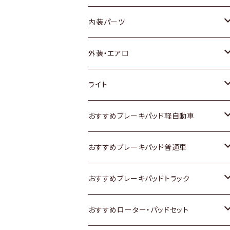
内装パーツ
トヨタ
外装・エアロ
ホンダ
トヨタ
ライト
スズキ
ホンダ
トヨタ
おすすめブレーキパッド軽自動車
日産
スズキ
スズキ
トヨタ
おすすめブレーキパッド普通車
いすゞ
日産
日産
ホンダ
トヨタ
おすすめブレーキパッドトラック
ダイハツ
いすゞ
いすゞ
スズキ
ホンダ
トヨタ
おすすめローター・パッドセット