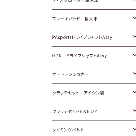
ディスクローター輸入車
三菱
三菱
マツダ
ダイハツ
日産
日産
ホンダ
ＡＵＤＩ
ブレーキパッド 輸入車
スバル
スバル
三菱
マツダ
ダイハツ
ダイハツ
スズキ
ＢＥＮＺ
ＢＥＮＺ
PAsportsドライブシャフトAssy
ＢＥＮＺ
スバル
三菱
マツダ
マツダ
日産
ＢＭＷ
ＢＭＷ
トヨタ
HDK ドライブシャフトAssy
スバル
三菱
三菱
いすゞ
GOLF
ＷＡＧＥＮ
ホンダ
スズキ
オートテンショナー
スバル
スバル
ダイハツ
ＷＡＧＥＮ
ＶＯＬＶＯ
スズキ
ダイハツ
トヨタ
クラッチセット アイシン製
マツダ
アストロ（シボレー）
日産
日産
ホンダ
クラッチセットＥＸＥＤＹ
三菱
クライスラー
ダイハツ
ホンダ
スズキ
ホンダ
タイミングベルト