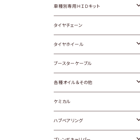
マツダ
ダイハツ
日産
スズキ
ホンダ
ホンダ
車種別専用ＨＩＤキット
三菱
マツダ
いすゞ
日産
スズキ
スズキ
トヨタ
タイヤチェーン
マツダ
スバル
三菱
ダイハツ
ダイハツ
日産
日産
タイヤホイール
レクサス
スバル
マツダ
スバル
ダイハツ
ダイハツ
トヨタ
ブースターケーブル
三菱
マツダ
マツダ
ホンダ
各種オイル＆その他
スバル
スバル
スズキ
ディーデル洗浄添加剤
ケミカル
日産
ハブベアリング
ダイハツ
トヨタ
ブレンボキャリパー