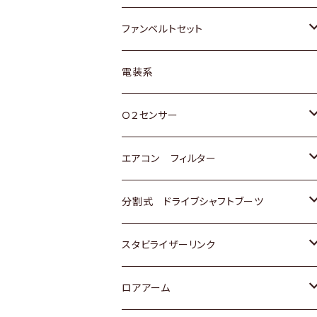
スバル
マツダ
マツダ
ダイハツ
スズキ
トヨタ
ファンベルトセット
日野
三菱
マツダ
日産
スズキ
トヨタ
電装系
スバル
三菱
ダイハツ
ダイハツ
ホンダ
Ｏ２センサー
スバル
マツダ
三菱
スズキ
トヨタ
エアコン フィルター
三菱
スバル
日産
ホンダ
トヨタ
分割式 ドライブシャフトブーツ
スバル
いすゞ
スズキ
ホンダ
トヨタ
スタビライザーリンク
ダイハツ
日産
スズキ
ホンダ
トヨタ
ロアアーム