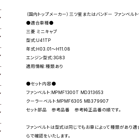
（国内トップメーカー）三ツ星またはバンドー ファンベルト
●適合車種●
三菱 ミニキャブ
型式:U41TP
年式:H03.01～H11.08
エンジン型式:3G83
適用情報:種類あり
●セット内容●
ファンベルト:MPMF1300T MD313653
クーラーベルト:MPMF6305 MB379907
セット部品 参考品番 参考純正品番の順です。
ファンベルトは型式は同じでもお車によって種類があり適
らで確認をいたします。