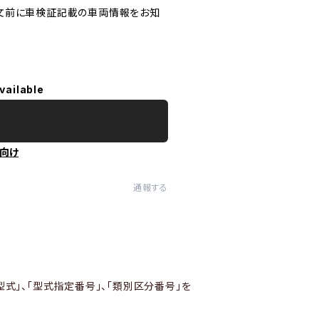
文前に車検証記載の車両情報をお知
vailable
向け
通報する
型式」、「型式指定番号」、「類別区分番号」を