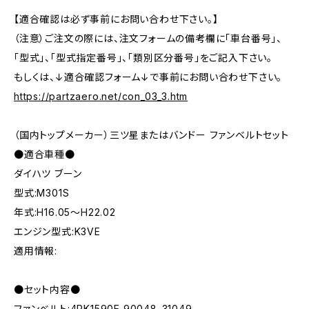
【適合確認は必ず事前にお問い合わせ下さい。】
（注意）ご注文の際には、注文フォームの備考欄に「車台番号」、
「型式」、「型式指定番号」、「類別区分番号」をご記入下さい。
もしくは、↓適合確認フォーム↓で事前にお問い合わせ下さい。
https://partzaero.net/con_03_3.htm
（国内トップメーカー）三ツ星またはバンドー ファンベルトセット
●適合車種●
ダイハツ ブーン
型式:M301S
年式:H16.05～H22.02
エンジン型式:K3VE
適用情報:
●セット内容●
ファンベルト:4PK1590E 90048-31049