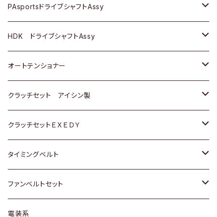
スバル
スバル
三菱
マツダ
ダイハツ
ダイハツ
スズキ
ＢＥＮＺ
ＢＥＮＺ
PAsportsドライブシャフトAssy
ＢＥＮＺ
スバル
三菱
マツダ
マツダ
日産
ＢＭＷ
ＢＭＷ
トヨタ
HDK ドライブシャフトAssy
スバル
三菱
三菱
いすゞ
GOLF
ＷＡＧＥＮ
ホンダ
スズキ
オートテンショナー
スバル
スバル
ダイハツ
ＷＡＧＥＮ
ＶＯＬＶＯ
スズキ
ダイハツ
トヨタ
クラッチセット アイシン製
マツダ
アストロ（シボレー）
日産
日産
ホンダ
クラッチセットＥＸＥＤＹ
三菱
クライスラー
ダイハツ
ホンダ
スズキ
ホンダ
タイミングベルト
スバル
マツダ
マツダ
ダイハツ
スズキ
トヨタ
ファンベルトセット
日野
三菱
マツダ
日産
スズキ
トヨタ
電装系