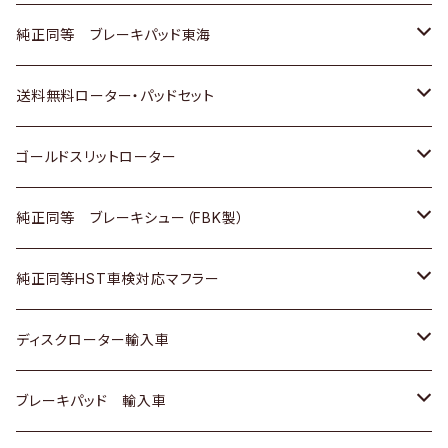
スバル
三菱
日野
マツダ
いすゞ
ダイハツ
スズキ
ホンダ
トヨタ
純正同等 ブレーキパッド東海
日野
日野
三菱ふそう
三菱
ダイハツ
マツダ
日産
スズキ
ホンダ
トヨタ
送料無料ローター・パッドセット
三菱ふそう
三菱ふそう
その他
スバル
マツダ
三菱
ダイハツ
日産
スズキ
ホンダ
トヨタ
ゴールドスリットローター
ＢＭＷ
三菱
マツダ
いすゞ
日産
日産
ホンダ
トヨタ
純正同等 ブレーキシュー（FBK製）
スバル
三菱
ダイハツ
ダイハツ
いすゞ
スズキ
ホンダ
ホンダ
純正同等HST車検対応マフラー
スバル
マツダ
マツダ
ダイハツ
日産
スズキ
スズキ
トヨタ
ディスクローター輸入車
三菱
三菱
マツダ
ダイハツ
日産
日産
ホンダ
ＡＵＤＩ
ブレーキパッド 輸入車