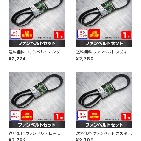
送料無料 ファンベルト ホンダ フ
送料無料 ファンベルト スズキ ス
ィット 型式GE6 H19.10～H25.
ペーシア 型式MK32S H25.03
¥2,274
¥2,780
09 （国内トップメーカー） 1本 H
～H30.02 （国内トップメーカ
AB-0003
ー） 1本 HAB-0004
送料無料 ファンベルト 日産 キ
送料無料 ファンベルト スズキ ワ
ューブ 型式Z12 H20.11～H24.
ゴンR 型式MH34S H24.09～
¥3,782
¥2,780