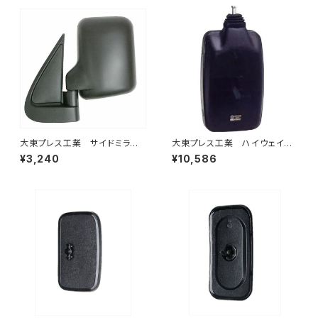
大東プレス工業 サイドミラー/
大東プレス工業 ハイウェイミ
バックミラー ダイハツ ハイ
ラー 800Rヒーター無 トラッ
¥3,240
¥10,586
ゼット トラック 左 99年～
ク用 トラック DI-6021AXY
DI-639