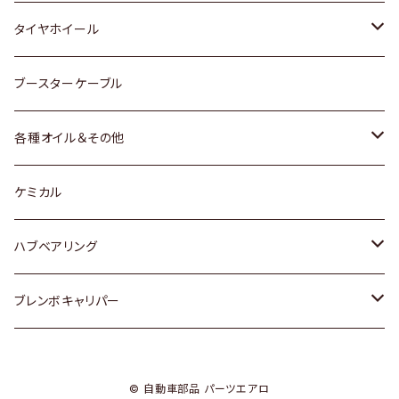
マツダ
スバル
三菱
ダイハツ
ダイハツ
日産
日産
タイヤホイール
レクサス
スバル
マツダ
スバル
ダイハツ
ダイハツ
トヨタ
ブースターケーブル
三菱
マツダ
マツダ
ホンダ
各種オイル＆その他
スバル
スバル
スズキ
ディーデル洗浄添加剤
ケミカル
日産
ハブベアリング
ダイハツ
トヨタ
ブレンボキャリパー
ホンダ
ホンダ
© 自動車部品 パーツエアロ