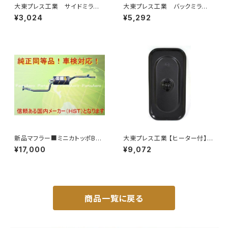
大東プレス工業 サイドミラー/
大東プレス工業 バックミラーH
バックミラー 日産 バネット8
400 ｺﾊﾞﾝ L005 黒 J08
¥3,024
¥5,292
0~ DI-55
330×170 DI-8B
新品マフラー■ミニカトッポBJ
大東プレス工業 【ヒーター付】サ
H42A H42V H47A H47V純
イドミラー/バックミラーJ08 DI
¥17,000
¥9,072
正同等/車検対応 065-75
-7BZ
商品一覧に戻る