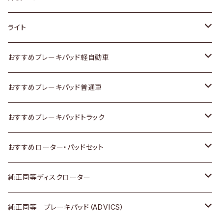
ホンダ
トヨタ
ライト
スズキ
ホンダ
トヨタ
おすすめブレーキパッド軽自動車
日産
スズキ
スズキ
トヨタ
おすすめブレーキパッド普通車
いすゞ
日産
日産
ホンダ
トヨタ
おすすめブレーキパッドトラック
ダイハツ
いすゞ
いすゞ
スズキ
ホンダ
トヨタ
おすすめローター・パッドセット
マツダ
ダイハツ
ダイハツ
日産
スズキ
日産
トヨタ
純正同等ディスクローター
三菱
マツダ
三菱
ダイハツ
日産
いすゞ
ホンダ
トヨタ
純正同等 ブレーキパッド（ADVICS）