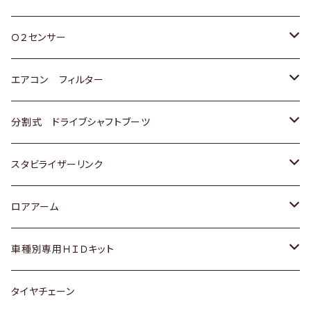
スバル
三菱
ダイハツ
ダイハツ
ホンダ
Ｏ２センサー
スバル
マツダ
三菱
スズキ
トヨタ
エアコン フィルター
三菱
スバル
日産
ホンダ
トヨタ
分割式 ドライブシャフトブーツ
スバル
いすゞ
スズキ
ホンダ
トヨタ
スタビライザーリンク
ダイハツ
日産
スズキ
ホンダ
トヨタ
ロアアーム
マツダ
ダイハツ
日産
スズキ
ホンダ
ホンダ
車種別専用ＨＩＤキット
三菱
マツダ
いすゞ
日産
スズキ
スズキ
トヨタ
タイヤチェーン