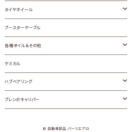
マツダ
スバル
三菱
ダイハツ
ダイハツ
日産
日産
タイヤホイール
レクサス
スバル
マツダ
スバル
ダイハツ
ダイハツ
トヨタ
ブースターケーブル
三菱
マツダ
マツダ
ホンダ
各種オイル＆その他
スバル
スバル
スズキ
ディーデル洗浄添加剤
ケミカル
日産
ハブベアリング
ダイハツ
トヨタ
ブレンボキャリパー
ホンダ
ホンダ
© 自動車部品 パーツエアロ