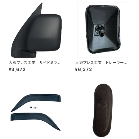
大東プレス工業 サイドミラー/
大東プレス工業 トレーラーミ
バックミラーダイハツ ハイゼッ
ラー 黒 UD L013 NS
¥3,672
¥6,372
トカーゴ 左 06年～ DI-64
角型 左 DI-58B
9