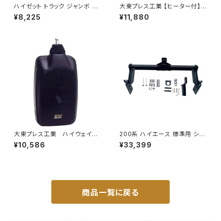
ハイゼット トラック ジャンボ S5
大東プレス工業 【ヒーター付】サ
00P S510P S500 S510 系 ワ
イドミラー/バックミラー H40
¥8,225
¥11,880
イド ドアバイザー止め具付ピク
0 ヒーター DI-8Z
シス サンバー サイド サンバイザ
ー JP-YD-HIJET
大東プレス工業 ハイウェイミ
200系 ハイエース 標準用 シャ
ラー 800Rヒーター無 トラッ
ックル 付き ヒッチ メンバー ボ
¥10,586
¥33,399
ク用 トラック DI-6021AXY
ールマウント ヒッチマウント トレ
ーラー 牽引 SP 1000kg S-GL
DX JP-SY-FB04
商品一覧に戻る