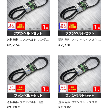
送料無料 ファンベルト ホンダ フ
送料無料 ファンベルト スズキ ス
ィット 型式GE6 H19.10～H25.
ペーシア 型式MK32S H25.03
¥2,274
¥2,780
09 （国内トップメーカー） 1本 H
～H30.02 （国内トップメーカ
AB-0003
ー） 1本 HAB-0004
送料無料 ファンベルト 日産 キ
送料無料 ファンベルト スズキ ワ
ューブ 型式Z12 H20.11～H24.
ゴンR 型式MH34S H24.09～
¥3,782
¥2,780