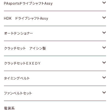
スバル
スバル
三菱
マツダ
ダイハツ
ダイハツ
スズキ
ＢＥＮＺ
ＢＥＮＺ
PAsportsドライブシャフトAssy
ＢＥＮＺ
スバル
三菱
マツダ
マツダ
日産
ＢＭＷ
ＢＭＷ
トヨタ
HDK ドライブシャフトAssy
スバル
三菱
三菱
いすゞ
GOLF
ＷＡＧＥＮ
ホンダ
スズキ
オートテンショナー
スバル
スバル
ダイハツ
ＷＡＧＥＮ
ＶＯＬＶＯ
スズキ
ダイハツ
トヨタ
クラッチセット アイシン製
マツダ
アストロ（シボレー）
日産
日産
ホンダ
クラッチセットＥＸＥＤＹ
三菱
クライスラー
ダイハツ
ホンダ
スズキ
ホンダ
タイミングベルト
スバル
マツダ
マツダ
ダイハツ
スズキ
トヨタ
ファンベルトセット
日野
三菱
マツダ
日産
スズキ
トヨタ
電装系