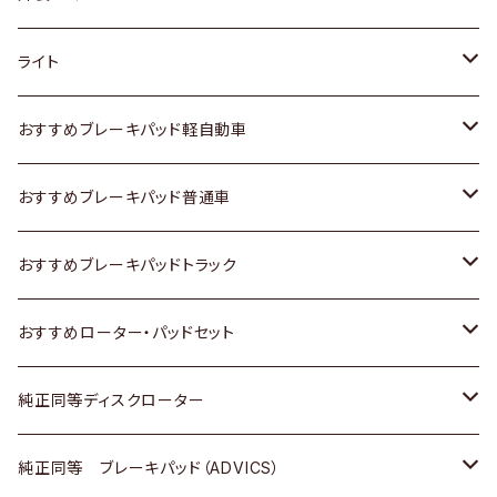
ホンダ
トヨタ
ライト
スズキ
ホンダ
トヨタ
おすすめブレーキパッド軽自動車
日産
スズキ
スズキ
トヨタ
おすすめブレーキパッド普通車
いすゞ
日産
日産
ホンダ
トヨタ
おすすめブレーキパッドトラック
ダイハツ
いすゞ
いすゞ
スズキ
ホンダ
トヨタ
おすすめローター・パッドセット
マツダ
ダイハツ
ダイハツ
日産
スズキ
日産
トヨタ
純正同等ディスクローター
三菱
マツダ
三菱
ダイハツ
日産
いすゞ
ホンダ
トヨタ
純正同等 ブレーキパッド（ADVICS）