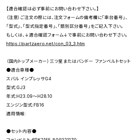
【適合確認は必ず事前にお問い合わせ下さい。】
（注意）ご注文の際には、注文フォームの備考欄に「車台番号」、
「型式」、「型式指定番号」、「類別区分番号」をご記入下さい。
もしくは、↓適合確認フォーム↓で事前にお問い合わせ下さい。
https://partzaero.net/con_03_3.htm
（国内トップメーカー）三ツ星またはバンドー ファンベルトセット
●適合車種●
スバル インプレッサG4
型式:GJ3
年式:H23.09～H28.10
エンジン型式:FB16
適用情報:
●セット内容●
ファンベルト:6PK2155 809221170