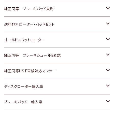
スバル
三菱
日野
マツダ
いすゞ
ダイハツ
スズキ
ホンダ
トヨタ
純正同等 ブレーキパッド東海
日野
日野
三菱ふそう
三菱
ダイハツ
マツダ
日産
スズキ
ホンダ
トヨタ
送料無料ローター・パッドセット
三菱ふそう
三菱ふそう
その他
スバル
マツダ
三菱
ダイハツ
日産
スズキ
ホンダ
トヨタ
ゴールドスリットローター
ＢＭＷ
三菱
マツダ
いすゞ
日産
日産
ホンダ
トヨタ
純正同等 ブレーキシュー（FBK製）
スバル
三菱
ダイハツ
ダイハツ
いすゞ
スズキ
ホンダ
ホンダ
純正同等HST車検対応マフラー
スバル
マツダ
マツダ
ダイハツ
日産
スズキ
スズキ
トヨタ
ディスクローター輸入車
三菱
三菱
マツダ
ダイハツ
日産
日産
ホンダ
ＡＵＤＩ
ブレーキパッド 輸入車