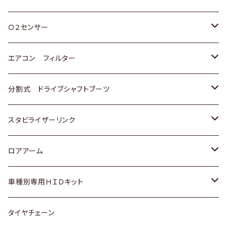
スバル
三菱
ダイハツ
ダイハツ
ホンダ
Ｏ２センサー
スバル
マツダ
三菱
スズキ
トヨタ
エアコン フィルター
三菱
スバル
日産
ホンダ
トヨタ
分割式 ドライブシャフトブーツ
スバル
いすゞ
スズキ
ホンダ
トヨタ
スタビライザーリンク
ダイハツ
日産
スズキ
ホンダ
トヨタ
ロアアーム
マツダ
ダイハツ
日産
スズキ
ホンダ
ホンダ
車種別専用ＨＩＤキット
三菱
マツダ
いすゞ
日産
スズキ
スズキ
トヨタ
タイヤチェーン