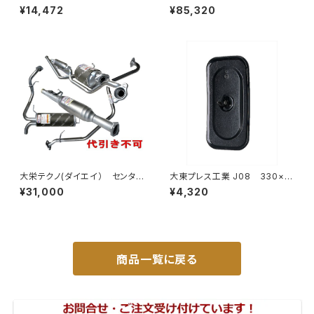
イウェイミラー ヒーター付 100
イウェイリモコンミラー DI-712
¥14,472
¥85,320
0R DI-5101CXY
1CXE
大栄テクノ(ダイエイ） センタ
大東プレス工業 J08 330×1
ーパイプ 'MMT-6497CP キッ
70 サイドミラー/バックミラー
¥31,000
¥4,320
クス H59A 個人宅NG
L012 黒 DI-7B
商品一覧に戻る