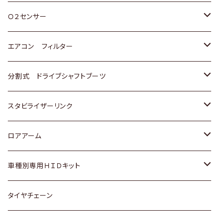
スバル
三菱
ダイハツ
ダイハツ
ホンダ
Ｏ２センサー
スバル
マツダ
三菱
スズキ
トヨタ
エアコン フィルター
三菱
スバル
日産
ホンダ
トヨタ
分割式 ドライブシャフトブーツ
スバル
いすゞ
スズキ
ホンダ
トヨタ
スタビライザーリンク
ダイハツ
日産
スズキ
ホンダ
トヨタ
ロアアーム
マツダ
ダイハツ
日産
スズキ
ホンダ
ホンダ
車種別専用ＨＩＤキット
三菱
マツダ
いすゞ
日産
スズキ
スズキ
トヨタ
タイヤチェーン