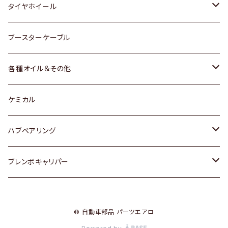
マツダ
スバル
三菱
ダイハツ
ダイハツ
日産
日産
タイヤホイール
レクサス
スバル
マツダ
スバル
ダイハツ
ダイハツ
トヨタ
ブースターケーブル
三菱
マツダ
マツダ
ホンダ
各種オイル＆その他
スバル
スバル
スズキ
ディーデル洗浄添加剤
ケミカル
日産
ハブベアリング
ダイハツ
トヨタ
ブレンボキャリパー
ホンダ
ホンダ
© 自動車部品 パーツエアロ
スズキ
日産