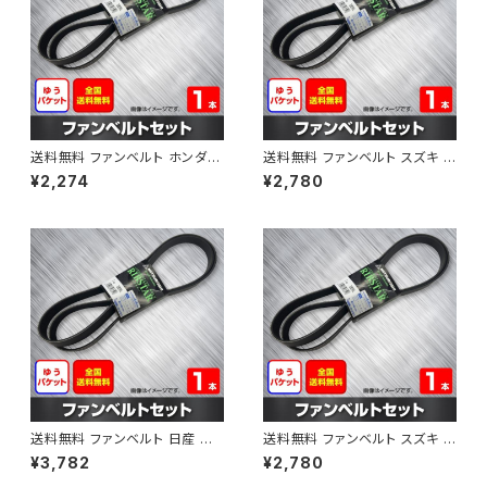
送料無料 ファンベルト ホンダ フ
送料無料 ファンベルト スズキ ス
ィット 型式GE6 H19.10～H25.
ペーシア 型式MK32S H25.03
¥2,274
¥2,780
09 （国内トップメーカー） 1本 H
～H30.02 （国内トップメーカ
AB-0003
ー） 1本 HAB-0004
送料無料 ファンベルト 日産 キ
送料無料 ファンベルト スズキ ワ
ューブ 型式Z12 H20.11～H24.
ゴンR 型式MH34S H24.09～
¥3,782
¥2,780
10 （国内トップメーカー） 1本 H
H29.02 （国内トップメーカー）