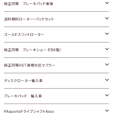
スバル
三菱
日野
マツダ
いすゞ
ダイハツ
スズキ
ホンダ
トヨタ
純正同等 ブレーキパッド東海
日野
日野
三菱ふそう
三菱
ダイハツ
マツダ
日産
スズキ
ホンダ
トヨタ
送料無料ローター・パッドセット
三菱ふそう
三菱ふそう
その他
スバル
マツダ
三菱
ダイハツ
日産
スズキ
ホンダ
トヨタ
ゴールドスリットローター
ＢＭＷ
三菱
マツダ
いすゞ
日産
日産
ホンダ
トヨタ
純正同等 ブレーキシュー（FBK製）
スバル
三菱
ダイハツ
ダイハツ
いすゞ
スズキ
ホンダ
ホンダ
純正同等HST車検対応マフラー
スバル
マツダ
マツダ
ダイハツ
日産
スズキ
スズキ
トヨタ
ディスクローター輸入車
三菱
三菱
マツダ
ダイハツ
日産
日産
ホンダ
ＡＵＤＩ
ブレーキパッド 輸入車
スバル
スバル
三菱
マツダ
ダイハツ
ダイハツ
スズキ
ＢＥＮＺ
ＢＥＮＺ
PAsportsドライブシャフトAssy