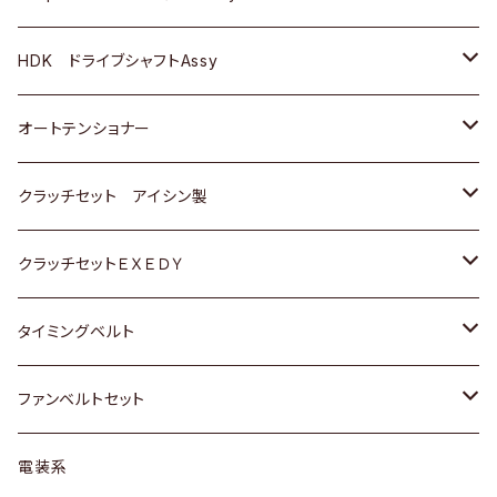
ＢＥＮＺ
スバル
三菱
マツダ
マツダ
日産
ＢＭＷ
ＢＭＷ
トヨタ
HDK ドライブシャフトAssy
スバル
三菱
三菱
いすゞ
GOLF
ＷＡＧＥＮ
ホンダ
スズキ
オートテンショナー
スバル
スバル
ダイハツ
ＷＡＧＥＮ
ＶＯＬＶＯ
スズキ
ダイハツ
トヨタ
クラッチセット アイシン製
マツダ
アストロ（シボレー）
日産
日産
ホンダ
クラッチセットＥＸＥＤＹ
三菱
クライスラー
ダイハツ
ホンダ
スズキ
ホンダ
タイミングベルト
スバル
マツダ
マツダ
ダイハツ
スズキ
トヨタ
ファンベルトセット
日野
三菱
マツダ
日産
スズキ
トヨタ
電装系