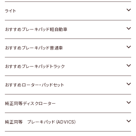
ホンダ
トヨタ
ライト
スズキ
ホンダ
トヨタ
おすすめブレーキパッド軽自動車
日産
スズキ
スズキ
トヨタ
おすすめブレーキパッド普通車
いすゞ
日産
日産
ホンダ
トヨタ
おすすめブレーキパッドトラック
ダイハツ
いすゞ
いすゞ
スズキ
ホンダ
トヨタ
おすすめローター・パッドセット
マツダ
ダイハツ
ダイハツ
日産
スズキ
日産
トヨタ
純正同等ディスクローター
三菱
マツダ
三菱
ダイハツ
日産
いすゞ
ホンダ
トヨタ
純正同等 ブレーキパッド（ADVICS）