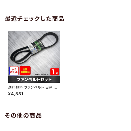
AB-0005
1本 HAB-0006
最近チェックした商品
送料無料 ファンベルト 日産 オッ
ティ 型式H91W H17.06～ （国
¥4,531
内トップメーカー） 1本 HAB-10
80
その他の商品