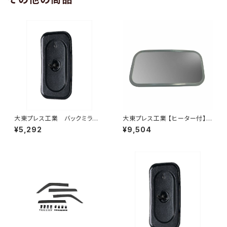
大東プレス工業 バックミラーH
大東プレス工業 【ヒーター付】サ
400 ｺﾊﾞﾝ L005 黒 J08
イドミラー/バックミラーJ08 DI
¥5,292
¥9,504
330×170 DI-8B
-7Z