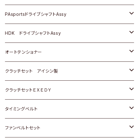
スバル
スバル
三菱
マツダ
ダイハツ
ダイハツ
スズキ
ＢＥＮＺ
ＢＥＮＺ
PAsportsドライブシャフトAssy
ＢＥＮＺ
スバル
三菱
マツダ
マツダ
日産
ＢＭＷ
ＢＭＷ
トヨタ
HDK ドライブシャフトAssy
スバル
三菱
三菱
いすゞ
GOLF
ＷＡＧＥＮ
ホンダ
スズキ
オートテンショナー
スバル
スバル
ダイハツ
ＷＡＧＥＮ
ＶＯＬＶＯ
スズキ
ダイハツ
トヨタ
クラッチセット アイシン製
マツダ
アストロ（シボレー）
日産
日産
ホンダ
クラッチセットＥＸＥＤＹ
三菱
クライスラー
ダイハツ
ホンダ
スズキ
ホンダ
タイミングベルト
スバル
マツダ
マツダ
ダイハツ
スズキ
トヨタ
ファンベルトセット