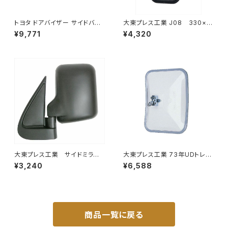
トヨタ ドアバイザー サイドバイ
大東プレス工業 J08 330×1
ザー タンク 900系 ルーミー 9
70 サイドミラー/バックミラー
¥9,771
¥4,320
00系 M900A M910A サイドド
L012 黒 DI-7B
ア 金具付き ZERO DS13
大東プレス工業 サイドミラー/
大東プレス工業 73年UDトレー
バックミラー ダイハツ ハイ
ラーミラーL013 （P付） DI-52
¥3,240
¥6,588
ゼット トラック 左 99年～
DI-639
商品一覧に戻る