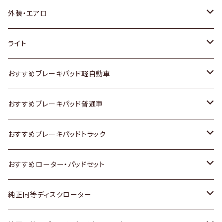
トヨタ
外装・エアロ
ホンダ
トヨタ
ライト
スズキ
ホンダ
トヨタ
おすすめブレーキパッド軽自動車
日産
スズキ
スズキ
トヨタ
おすすめブレーキパッド普通車
いすゞ
日産
日産
ホンダ
トヨタ
おすすめブレーキパッドトラック
ダイハツ
いすゞ
いすゞ
スズキ
ホンダ
トヨタ
おすすめローター・パッドセット
マツダ
ダイハツ
ダイハツ
日産
スズキ
日産
トヨタ
純正同等ディスクローター