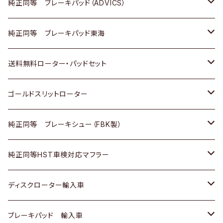
三菱
マツダ
三菱
ダイハツ
日産
いすゞ
ホンダ
トヨタ
純正同等 ブレーキパッド（ADVICS）
スバル
三菱
日野
マツダ
いすゞ
ダイハツ
スズキ
ホンダ
トヨタ
純正同等 ブレーキパッド東海
日野
日野
三菱ふそう
三菱
ダイハツ
マツダ
日産
スズキ
ホンダ
トヨタ
送料無料ローター・パッドセット
三菱ふそう
三菱ふそう
その他
スバル
マツダ
三菱
ダイハツ
日産
スズキ
ホンダ
トヨタ
ゴールドスリットローター
ＢＭＷ
三菱
マツダ
いすゞ
日産
日産
ホンダ
トヨタ
純正同等 ブレーキシュー（FBK製）
スバル
三菱
ダイハツ
ダイハツ
いすゞ
スズキ
ホンダ
ホンダ
純正同等HST車検対応マフラー
スバル
マツダ
マツダ
ダイハツ
日産
スズキ
スズキ
トヨタ
ディスクローター輸入車
三菱
三菱
マツダ
ダイハツ
日産
日産
ホンダ
ＡＵＤＩ
ブレーキパッド 輸入車