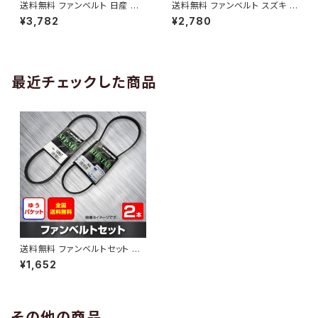
送料無料 ファンベルト 日産 キ
送料無料 ファンベルト スズキ ワ
ューブ 型式Z12 H20.11～H24.
ゴンR 型式MH34S H24.09～
¥3,782
¥2,780
10 （国内トップメーカー） 1本 H
H29.02 （国内トップメーカー）
AB-0005
1本 HAB-0006
最近チェックした商品
送料無料 ファンベルトセット マ
ツダ スクラム 型式DG52V H11.
¥1,652
01～H13.09 （国内トップメーカ
ー） 2本セット HAB-0204
その他の商品