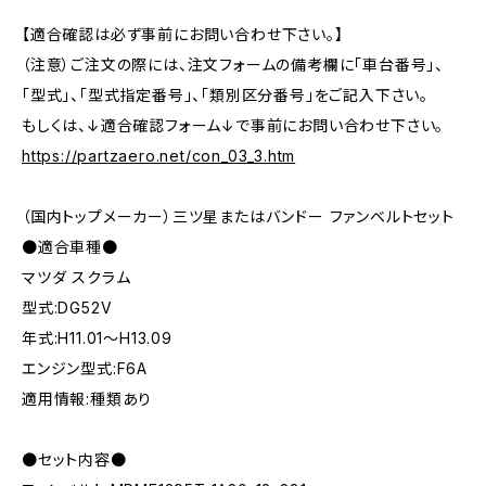
【適合確認は必ず事前にお問い合わせ下さい。】
（注意）ご注文の際には、注文フォームの備考欄に「車台番号」、
「型式」、「型式指定番号」、「類別区分番号」をご記入下さい。
もしくは、↓適合確認フォーム↓で事前にお問い合わせ下さい。
https://partzaero.net/con_03_3.htm
（国内トップメーカー）三ツ星またはバンドー ファンベルトセット
●適合車種●
マツダ スクラム
型式:DG52V
年式:H11.01～H13.09
エンジン型式:F6A
適用情報:種類あり
●セット内容●