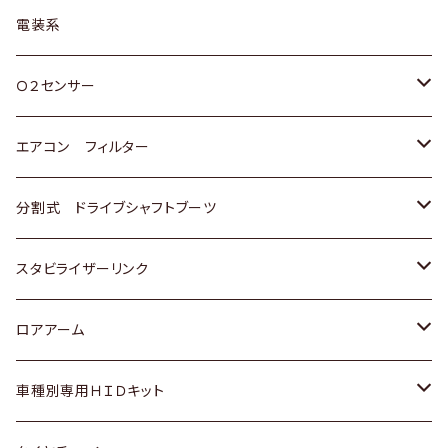
日野
三菱
マツダ
日産
スズキ
トヨタ
電装系
スバル
三菱
ダイハツ
ダイハツ
ホンダ
Ｏ２センサー
スバル
マツダ
三菱
スズキ
トヨタ
エアコン フィルター
三菱
スバル
日産
ホンダ
トヨタ
分割式 ドライブシャフトブーツ
スバル
いすゞ
スズキ
ホンダ
トヨタ
スタビライザーリンク
ダイハツ
日産
スズキ
ホンダ
トヨタ
ロアアーム
マツダ
ダイハツ
日産
スズキ
ホンダ
ホンダ
車種別専用ＨＩＤキット