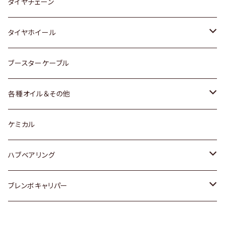
三菱
マツダ
いすゞ
日産
スズキ
スズキ
トヨタ
タイヤチェーン
マツダ
スバル
三菱
ダイハツ
ダイハツ
日産
日産
タイヤホイール
レクサス
スバル
マツダ
スバル
ダイハツ
ダイハツ
トヨタ
ブースターケーブル
三菱
マツダ
マツダ
ホンダ
各種オイル＆その他
スバル
スバル
スズキ
ディーデル洗浄添加剤
ケミカル
日産
ハブベアリング
ダイハツ
トヨタ
ブレンボキャリパー
ホンダ
ホンダ