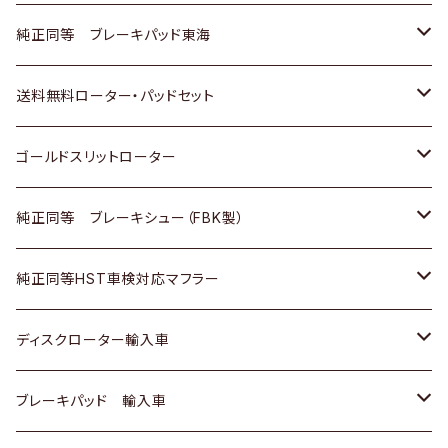
スバル
三菱
日野
マツダ
いすゞ
ダイハツ
スズキ
ホンダ
トヨタ
純正同等 ブレーキパッド東海
日野
日野
三菱ふそう
三菱
ダイハツ
マツダ
日産
スズキ
ホンダ
トヨタ
送料無料ローター・パッドセット
三菱ふそう
三菱ふそう
その他
スバル
マツダ
三菱
ダイハツ
日産
スズキ
ホンダ
トヨタ
ゴールドスリットローター
ＢＭＷ
三菱
マツダ
いすゞ
日産
日産
ホンダ
トヨタ
純正同等 ブレーキシュー（FBK製）
スバル
三菱
ダイハツ
ダイハツ
いすゞ
スズキ
ホンダ
ホンダ
純正同等HST車検対応マフラー
スバル
マツダ
マツダ
ダイハツ
日産
スズキ
スズキ
トヨタ
ディスクローター輸入車
三菱
三菱
マツダ
ダイハツ
日産
日産
ホンダ
ＡＵＤＩ
ブレーキパッド 輸入車