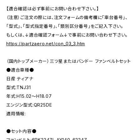
【適合確認は必ず事前にお問い合わせ下さい。】
（注意）ご注文の際には、注文フォームの備考欄に「車台番号」、
「型式」、「型式指定番号」、「類別区分番号」をご記入下さい。
もしくは、↓適合確認フォーム↓で事前にお問い合わせ下さい。
https://partzaero.net/con_03_3.htm
（国内トップメーカー）三ツ星またはバンドー ファンベルトセット
●適合車種●
日産 ティアナ
型式:TNJ31
年式:H15.02～H18.07
エンジン型式:QR25DE
適用情報:
●セット内容●
ファンベルト:6PK2247L AY140-62247