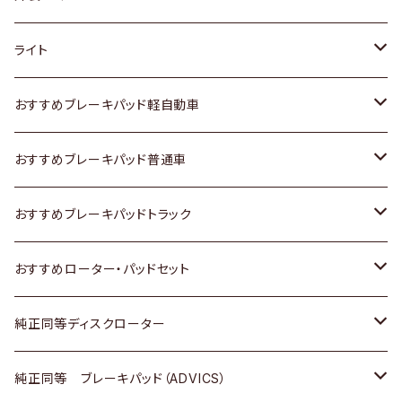
ホンダ
トヨタ
ライト
スズキ
ホンダ
トヨタ
おすすめブレーキパッド軽自動車
日産
スズキ
スズキ
トヨタ
おすすめブレーキパッド普通車
いすゞ
日産
日産
ホンダ
トヨタ
おすすめブレーキパッドトラック
ダイハツ
いすゞ
いすゞ
スズキ
ホンダ
トヨタ
おすすめローター・パッドセット
マツダ
ダイハツ
ダイハツ
日産
スズキ
日産
トヨタ
純正同等ディスクローター
三菱
マツダ
三菱
ダイハツ
日産
いすゞ
ホンダ
トヨタ
純正同等 ブレーキパッド（ADVICS）