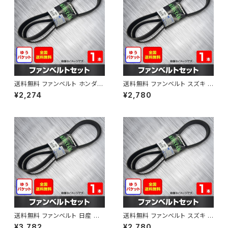
送料無料 ファンベルト ホンダ フ
送料無料 ファンベルト スズキ ス
ィット 型式GE6 H19.10～H25.
ペーシア 型式MK32S H25.03
¥2,274
¥2,780
09 （国内トップメーカー） 1本 H
～H30.02 （国内トップメーカ
AB-0003
ー） 1本 HAB-0004
送料無料 ファンベルト 日産 キ
送料無料 ファンベルト スズキ ワ
ューブ 型式Z12 H20.11～H24.
ゴンR 型式MH34S H24.09～
¥3,782
¥2,780