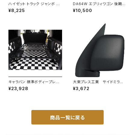
ハイゼット トラック ジャンボ S5
DA64W エブリィワゴン 後期型
00P S510P S500 S510 系 ワ
平成22年5月～ フロント バンパ
¥8,225
¥10,500
イド ドアバイザー止め具付ピク
ー メッキ グリル セット PZター
シス サンバー サイド サンバイザ
ボ PZターボSP等 JP-T190
ー JP-YD-HIJET
キャラバン 標準ボディープレミ
大東プレス工業 サイドミラー/
アムＧＸ/ＧＸライダ～用ベッドキ
バックミラーダイハツ ハイゼッ
¥23,928
¥3,672
ットフレーム GZ100-1
トカーゴ 左 06年～ DI-64
9
商品一覧に戻る