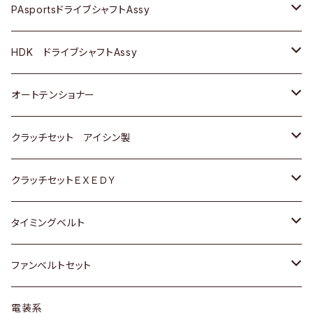
スバル
スバル
三菱
マツダ
ダイハツ
ダイハツ
スズキ
ＢＥＮＺ
ＢＥＮＺ
PAsportsドライブシャフトAssy
ＢＥＮＺ
スバル
三菱
マツダ
マツダ
日産
ＢＭＷ
ＢＭＷ
トヨタ
HDK ドライブシャフトAssy
スバル
三菱
三菱
いすゞ
GOLF
ＷＡＧＥＮ
ホンダ
スズキ
オートテンショナー
スバル
スバル
ダイハツ
ＷＡＧＥＮ
ＶＯＬＶＯ
スズキ
ダイハツ
トヨタ
クラッチセット アイシン製
マツダ
アストロ（シボレー）
日産
日産
ホンダ
クラッチセットＥＸＥＤＹ
三菱
クライスラー
ダイハツ
ホンダ
スズキ
ホンダ
タイミングベルト
スバル
マツダ
マツダ
ダイハツ
スズキ
トヨタ
ファンベルトセット
日野
三菱
マツダ
日産
スズキ
トヨタ
電装系