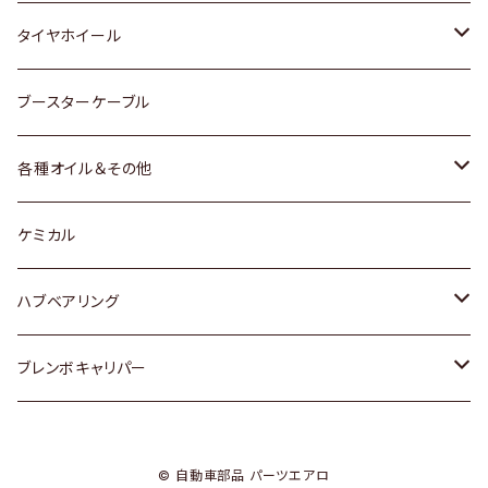
マツダ
スバル
三菱
ダイハツ
ダイハツ
日産
日産
タイヤホイール
レクサス
スバル
マツダ
スバル
ダイハツ
ダイハツ
トヨタ
ブースターケーブル
三菱
マツダ
マツダ
ホンダ
各種オイル＆その他
スバル
スバル
スズキ
ディーデル洗浄添加剤
ケミカル
日産
ハブベアリング
ダイハツ
トヨタ
ブレンボキャリパー
ホンダ
ホンダ
© 自動車部品 パーツエアロ