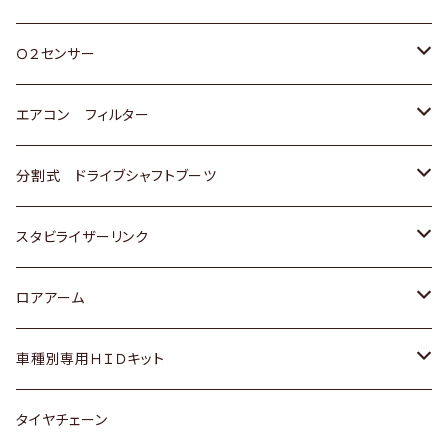
スバル
三菱
ダイハツ
ダイハツ
ホンダ
Ｏ２センサー
スバル
マツダ
三菱
スズキ
トヨタ
エアコン フィルター
三菱
スバル
日産
ホンダ
トヨタ
分割式 ドライブシャフトブーツ
スバル
いすゞ
スズキ
ホンダ
トヨタ
スタビライザーリンク
ダイハツ
日産
スズキ
ホンダ
トヨタ
ロアアーム
マツダ
ダイハツ
日産
スズキ
ホンダ
ホンダ
車種別専用ＨＩＤキット
三菱
マツダ
いすゞ
日産
スズキ
スズキ
トヨタ
タイヤチェーン