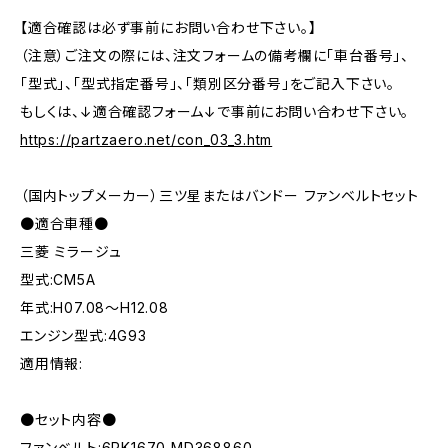
【適合確認は必ず事前にお問い合わせ下さい。】
（注意）ご注文の際には、注文フォームの備考欄に「車台番号」、
「型式」、「型式指定番号」、「類別区分番号」をご記入下さい。
もしくは、↓適合確認フォーム↓で事前にお問い合わせ下さい。
https://partzaero.net/con_03_3.htm
（国内トップメーカー）三ツ星またはバンドー ファンベルトセット
●適合車種●
三菱 ミラージュ
型式:CM5A
年式:H07.08～H12.08
エンジン型式:4G93
適用情報:
●セット内容●
ファンベルト:6PK1670 MD368860