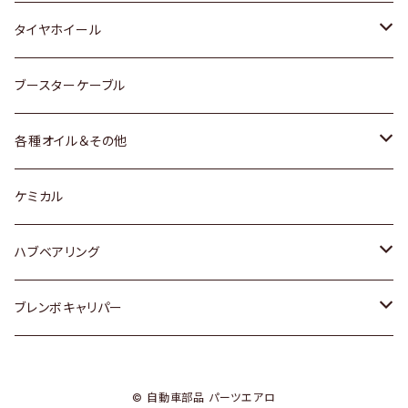
マツダ
スバル
三菱
ダイハツ
ダイハツ
日産
日産
タイヤホイール
レクサス
スバル
マツダ
スバル
ダイハツ
ダイハツ
トヨタ
ブースターケーブル
三菱
マツダ
マツダ
ホンダ
各種オイル＆その他
スバル
スバル
スズキ
ディーデル洗浄添加剤
ケミカル
日産
ハブベアリング
ダイハツ
トヨタ
ブレンボキャリパー
ホンダ
ホンダ
© 自動車部品 パーツエアロ