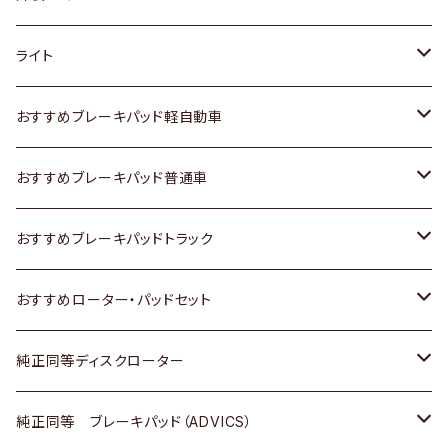
ホンダ
トヨタ
ライト
スズキ
ホンダ
トヨタ
おすすめブレーキパッド軽自動車
日産
スズキ
スズキ
トヨタ
おすすめブレーキパッド普通車
いすゞ
日産
日産
ホンダ
トヨタ
おすすめブレーキパッドトラック
ダイハツ
いすゞ
いすゞ
スズキ
ホンダ
トヨタ
おすすめローター・パッドセット
マツダ
ダイハツ
ダイハツ
日産
スズキ
日産
トヨタ
純正同等ディスクローター
三菱
マツダ
三菱
ダイハツ
日産
いすゞ
ホンダ
トヨタ
純正同等 ブレーキパッド（ADVICS）