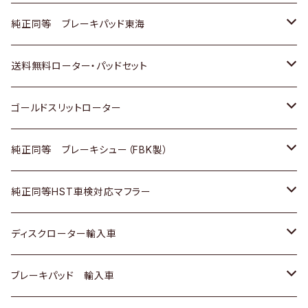
スバル
三菱
日野
マツダ
いすゞ
ダイハツ
スズキ
ホンダ
トヨタ
純正同等 ブレーキパッド東海
日野
日野
三菱ふそう
三菱
ダイハツ
マツダ
日産
スズキ
ホンダ
トヨタ
送料無料ローター・パッドセット
三菱ふそう
三菱ふそう
その他
スバル
マツダ
三菱
ダイハツ
日産
スズキ
ホンダ
トヨタ
ゴールドスリットローター
ＢＭＷ
三菱
マツダ
いすゞ
日産
日産
ホンダ
トヨタ
純正同等 ブレーキシュー（FBK製）
スバル
三菱
ダイハツ
ダイハツ
いすゞ
スズキ
ホンダ
ホンダ
純正同等HST車検対応マフラー
スバル
マツダ
マツダ
ダイハツ
日産
スズキ
スズキ
トヨタ
ディスクローター輸入車
三菱
三菱
マツダ
ダイハツ
日産
日産
ホンダ
ＡＵＤＩ
ブレーキパッド 輸入車