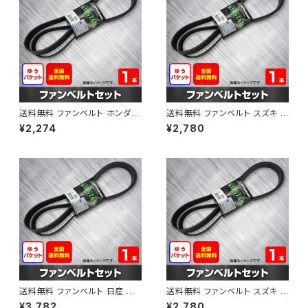
送料無料 ファンベルト ホンダ フ
送料無料 ファンベルト スズキ ス
ィット 型式GE6 H19.10～H25.
ペーシア 型式MK32S H25.03
¥2,274
¥2,780
09 （国内トップメーカー） 1本 H
～H30.02 （国内トップメーカ
AB-0003
ー） 1本 HAB-0004
送料無料 ファンベルト 日産 キ
送料無料 ファンベルト スズキ ワ
ューブ 型式Z12 H20.11～H24.
ゴンR 型式MH34S H24.09～
¥3,782
¥2,780