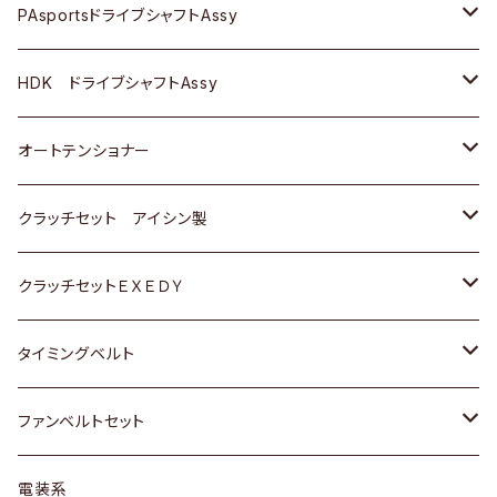
スバル
スバル
三菱
マツダ
ダイハツ
ダイハツ
スズキ
ＢＥＮＺ
ＢＥＮＺ
PAsportsドライブシャフトAssy
ＢＥＮＺ
スバル
三菱
マツダ
マツダ
日産
ＢＭＷ
ＢＭＷ
トヨタ
HDK ドライブシャフトAssy
スバル
三菱
三菱
いすゞ
GOLF
ＷＡＧＥＮ
ホンダ
スズキ
オートテンショナー
スバル
スバル
ダイハツ
ＷＡＧＥＮ
ＶＯＬＶＯ
スズキ
ダイハツ
トヨタ
クラッチセット アイシン製
マツダ
アストロ（シボレー）
日産
日産
ホンダ
クラッチセットＥＸＥＤＹ
三菱
クライスラー
ダイハツ
ホンダ
スズキ
ホンダ
タイミングベルト
スバル
マツダ
マツダ
ダイハツ
スズキ
トヨタ
ファンベルトセット
日野
三菱
マツダ
日産
スズキ
トヨタ
電装系