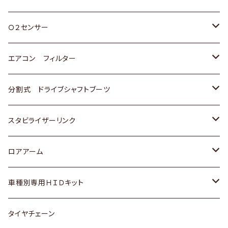
スバル
三菱
ダイハツ
ダイハツ
ホンダ
Ｏ２センサー
スバル
マツダ
三菱
スズキ
トヨタ
エアコン フィルター
三菱
スバル
日産
ホンダ
トヨタ
分割式 ドライブシャフトブーツ
スバル
いすゞ
スズキ
ホンダ
トヨタ
スタビライザーリンク
ダイハツ
日産
スズキ
ホンダ
トヨタ
ロアアーム
マツダ
ダイハツ
日産
スズキ
ホンダ
ホンダ
車種別専用ＨＩＤキット
三菱
マツダ
いすゞ
日産
スズキ
スズキ
トヨタ
タイヤチェーン