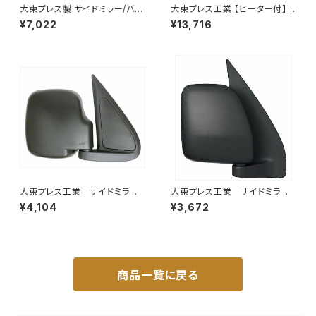
大東プレス製 サイドミラー/バッ
大東プレス工業 【ヒーター付】
クミラー左 (助手席側) アクティ
ハイウェイミラー R1000 326×
¥7,022
¥13,716
トラック HA6 HA7 DI-650
206 リモコン無 ヒーター付 DI-
6121CXY
大東プレス工業 サイドミラー/
大東プレス工業 サイドミラー/
バックミラダイハツ ハイゼッ
バックミラー ダイハツ ハイ
¥4,104
¥3,672
ト 右 99年～ DI-646
ゼットカーゴ 右 06年～ DI-
648
商品一覧に戻る