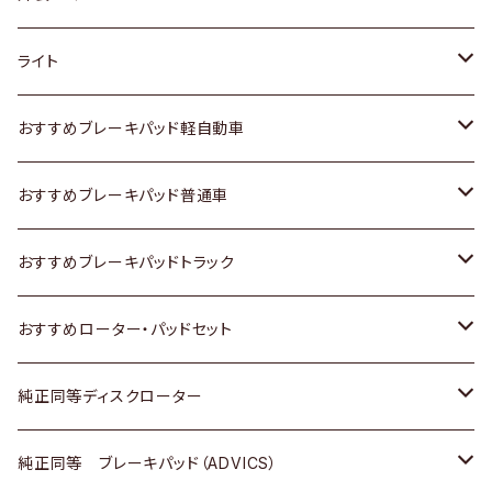
ホンダ
トヨタ
ライト
スズキ
ホンダ
トヨタ
おすすめブレーキパッド軽自動車
日産
スズキ
スズキ
トヨタ
おすすめブレーキパッド普通車
いすゞ
日産
日産
ホンダ
トヨタ
おすすめブレーキパッドトラック
ダイハツ
いすゞ
いすゞ
スズキ
ホンダ
トヨタ
おすすめローター・パッドセット
マツダ
ダイハツ
ダイハツ
日産
スズキ
日産
トヨタ
純正同等ディスクローター
三菱
マツダ
三菱
ダイハツ
日産
いすゞ
ホンダ
トヨタ
純正同等 ブレーキパッド（ADVICS）