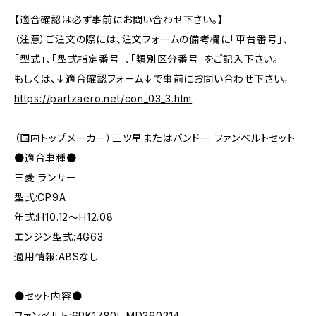
【適合確認は必ず事前にお問い合わせ下さい。】
（注意）ご注文の際には、注文フォームの備考欄に「車台番号」、
「型式」、「型式指定番号」、「類別区分番号」をご記入下さい。
もしくは、↓適合確認フォーム↓で事前にお問い合わせ下さい。
https://partzaero.net/con_03_3.htm
（国内トップメーカー）三ツ星またはバンドー ファンベルトセット
●適合車種●
三菱 ランサー
型式:CP9A
年式:H10.12～H12.08
エンジン型式:4G63
適用情報:ABSなし
●セット内容●
ファンベルト:6PK1780L MD360214