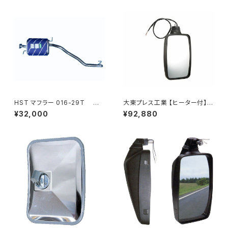
HST マフラー 016-29T コ
大東プレス工業 【ヒーター付】
モ JVR2E26 イスズ 本体オー
ハイウェイミラー リモコン+ヒー
¥32,000
¥92,880
ルステンレス 車検対応 純正同
ター付 DI-6121CXE
等