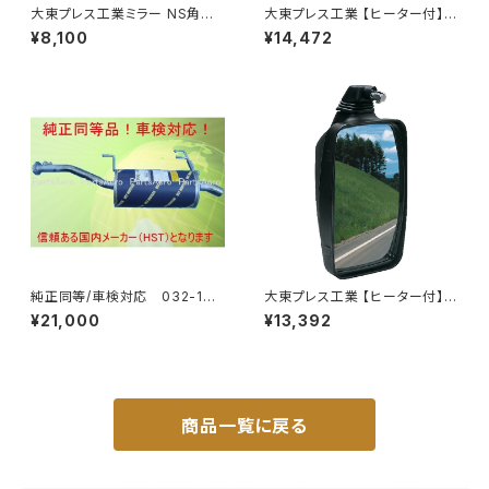
大東プレス工業ミラー NS角型
大東プレス工業 【ヒーター付】ハ
トレーラーﾐﾗｰ (SUS) L013 DI
イウェイミラー ヒーター付 100
¥8,100
¥14,472
-58SUS
0R DI-5101CXY
純正同等/車検対応 032-132
大東プレス工業 【ヒーター付】ハ
タウンエース ライトエース トラ
イウェイミラー ヒーター付 100
¥21,000
¥13,392
ック
0R トラック用 DI-5111CXY
商品一覧に戻る