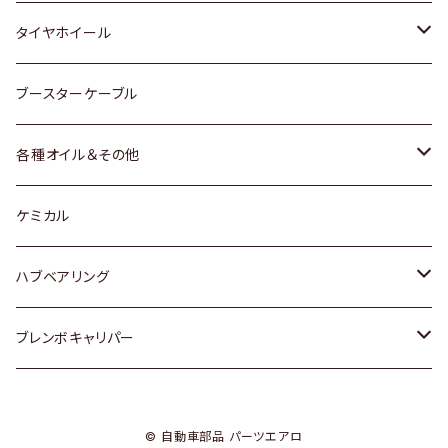
マツダ
スバル
三菱
ダイハツ
ダイハツ
日産
日産
タイヤホイール
レクサス
スバル
マツダ
スバル
ダイハツ
ダイハツ
トヨタ
ブースターケーブル
三菱
マツダ
マツダ
ホンダ
各種オイル＆その他
スバル
スバル
スズキ
ディーデル洗浄添加剤
ケミカル
日産
ハブベアリング
ダイハツ
トヨタ
ブレンボキャリパー
ホンダ
ホンダ
© 自動車部品 パーツエアロ