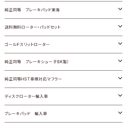
スバル
三菱
日野
マツダ
いすゞ
ダイハツ
スズキ
ホンダ
トヨタ
純正同等 ブレーキパッド東海
日野
日野
三菱ふそう
三菱
ダイハツ
マツダ
日産
スズキ
ホンダ
トヨタ
送料無料ローター・パッドセット
三菱ふそう
三菱ふそう
その他
スバル
マツダ
三菱
ダイハツ
日産
スズキ
ホンダ
トヨタ
ゴールドスリットローター
ＢＭＷ
三菱
マツダ
いすゞ
日産
日産
ホンダ
トヨタ
純正同等 ブレーキシュー（FBK製）
スバル
三菱
ダイハツ
ダイハツ
いすゞ
スズキ
ホンダ
ホンダ
純正同等HST車検対応マフラー
スバル
マツダ
マツダ
ダイハツ
日産
スズキ
スズキ
トヨタ
ディスクローター輸入車
三菱
三菱
マツダ
ダイハツ
日産
日産
ホンダ
ＡＵＤＩ
ブレーキパッド 輸入車