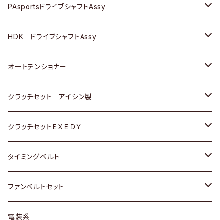
スバル
スバル
三菱
マツダ
ダイハツ
ダイハツ
スズキ
ＢＥＮＺ
ＢＥＮＺ
PAsportsドライブシャフトAssy
ＢＥＮＺ
スバル
三菱
マツダ
マツダ
日産
ＢＭＷ
ＢＭＷ
トヨタ
HDK ドライブシャフトAssy
スバル
三菱
三菱
いすゞ
GOLF
ＷＡＧＥＮ
ホンダ
スズキ
オートテンショナー
スバル
スバル
ダイハツ
ＷＡＧＥＮ
ＶＯＬＶＯ
スズキ
ダイハツ
トヨタ
クラッチセット アイシン製
マツダ
アストロ（シボレー）
日産
日産
ホンダ
クラッチセットＥＸＥＤＹ
三菱
クライスラー
ダイハツ
ホンダ
スズキ
ホンダ
タイミングベルト
スバル
マツダ
マツダ
ダイハツ
スズキ
トヨタ
ファンベルトセット
日野
三菱
マツダ
日産
スズキ
トヨタ
電装系