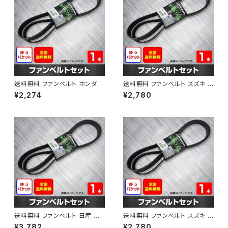
送料無料 ファンベルト ホンダ フ
送料無料 ファンベルト スズキ ス
ィット 型式GE6 H19.10～H25.
ペーシア 型式MK32S H25.03
¥2,274
¥2,780
09 （国内トップメーカー） 1本 H
～H30.02 （国内トップメーカ
AB-0003
ー） 1本 HAB-0004
送料無料 ファンベルト 日産 キ
送料無料 ファンベルト スズキ ワ
ューブ 型式Z12 H20.11～H24.
ゴンR 型式MH34S H24.09～
¥3,782
¥2,780