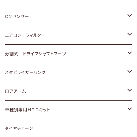
スバル
三菱
ダイハツ
ダイハツ
ホンダ
Ｏ２センサー
スバル
マツダ
三菱
スズキ
トヨタ
エアコン フィルター
三菱
スバル
日産
ホンダ
トヨタ
分割式 ドライブシャフトブーツ
スバル
いすゞ
スズキ
ホンダ
トヨタ
スタビライザーリンク
ダイハツ
日産
スズキ
ホンダ
トヨタ
ロアアーム
マツダ
ダイハツ
日産
スズキ
ホンダ
ホンダ
車種別専用ＨＩＤキット
三菱
マツダ
いすゞ
日産
スズキ
スズキ
トヨタ
タイヤチェーン