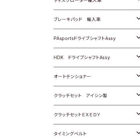
ディスクローター輸入車
三菱
三菱
マツダ
ダイハツ
日産
日産
ホンダ
ＡＵＤＩ
ブレーキパッド 輸入車
スバル
スバル
三菱
マツダ
ダイハツ
ダイハツ
スズキ
ＢＥＮＺ
ＢＥＮＺ
PAsportsドライブシャフトAssy
ＢＥＮＺ
スバル
三菱
マツダ
マツダ
日産
ＢＭＷ
ＢＭＷ
トヨタ
HDK ドライブシャフトAssy
スバル
三菱
三菱
いすゞ
GOLF
ＷＡＧＥＮ
ホンダ
スズキ
オートテンショナー
スバル
スバル
ダイハツ
ＷＡＧＥＮ
ＶＯＬＶＯ
スズキ
ダイハツ
トヨタ
クラッチセット アイシン製
マツダ
アストロ（シボレー）
日産
日産
ホンダ
クラッチセットＥＸＥＤＹ
三菱
クライスラー
ダイハツ
ホンダ
スズキ
ホンダ
タイミングベルト