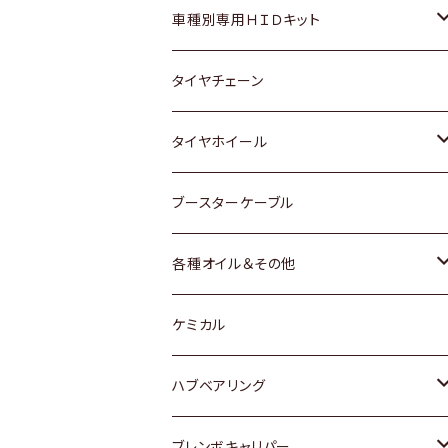
マツダ
ダイハツ
日産
スズキ
ホンダ
ホンダ
車種別専用ＨＩＤキット
三菱
マツダ
いすゞ
日産
スズキ
スズキ
トヨタ
タイヤチェーン
マツダ
スバル
三菱
ダイハツ
ダイハツ
日産
日産
タイヤホイール
レクサス
スバル
マツダ
スバル
ダイハツ
ダイハツ
トヨタ
ブースターケーブル
三菱
マツダ
マツダ
ホンダ
各種オイル＆その他
スバル
スバル
スズキ
ディーデル洗浄添加剤
ケミカル
日産
ハブベアリング
ダイハツ
トヨタ
ブレンボキャリパー