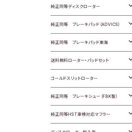
マツダ
ダイハツ
ダイハツ
日産
スズキ
日産
トヨタ
純正同等ディスクローター
三菱
マツダ
三菱
ダイハツ
日産
いすゞ
ホンダ
トヨタ
純正同等 ブレーキパッド（ADVICS）
スバル
三菱
日野
マツダ
いすゞ
ダイハツ
スズキ
ホンダ
トヨタ
純正同等 ブレーキパッド東海
日野
日野
三菱ふそう
三菱
ダイハツ
マツダ
日産
スズキ
ホンダ
トヨタ
送料無料ローター・パッドセット
三菱ふそう
三菱ふそう
その他
スバル
マツダ
三菱
ダイハツ
日産
スズキ
ホンダ
トヨタ
ゴールドスリットローター
ＢＭＷ
三菱
マツダ
いすゞ
日産
日産
ホンダ
トヨタ
純正同等 ブレーキシュー（FBK製）
スバル
三菱
ダイハツ
ダイハツ
いすゞ
スズキ
ホンダ
ホンダ
純正同等HST車検対応マフラー
スバル
マツダ
マツダ
ダイハツ
日産
スズキ
スズキ
トヨタ