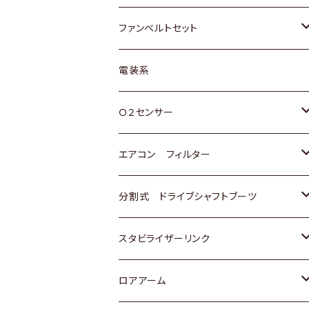
スバル
マツダ
マツダ
ダイハツ
スズキ
トヨタ
ファンベルトセット
日野
三菱
マツダ
日産
スズキ
トヨタ
電装系
スバル
三菱
ダイハツ
ダイハツ
ホンダ
Ｏ２センサー
スバル
マツダ
三菱
スズキ
トヨタ
エアコン フィルター
三菱
スバル
日産
ホンダ
トヨタ
分割式 ドライブシャフトブーツ
スバル
いすゞ
スズキ
ホンダ
トヨタ
スタビライザーリンク
ダイハツ
日産
スズキ
ホンダ
トヨタ
ロアアーム