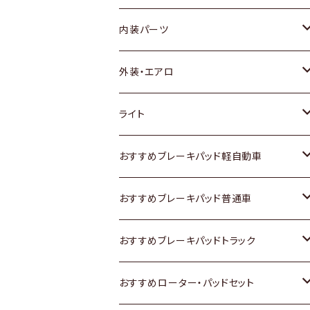
内装パーツ
トヨタ
外装・エアロ
ホンダ
トヨタ
ライト
スズキ
ホンダ
トヨタ
おすすめブレーキパッド軽自動車
日産
スズキ
スズキ
トヨタ
おすすめブレーキパッド普通車
いすゞ
日産
日産
ホンダ
トヨタ
おすすめブレーキパッドトラック
ダイハツ
いすゞ
いすゞ
スズキ
ホンダ
トヨタ
おすすめローター・パッドセット