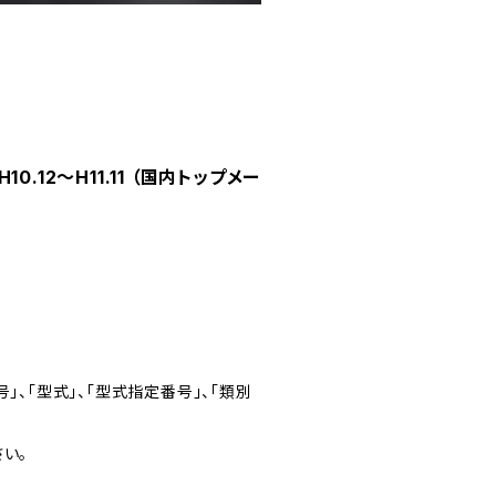
0.12～H11.11 （国内トップメー
」、「型式」、「型式指定番号」、「類別
い。