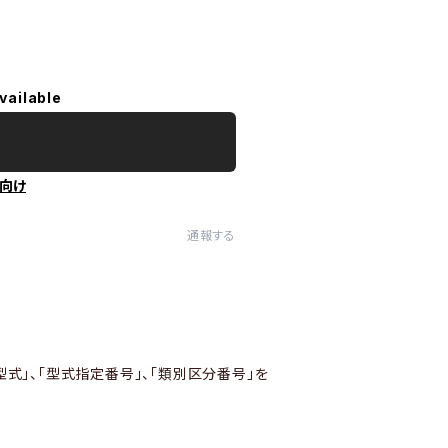
vailable
向け
通報する
型式」、「型式指定番号」、「類別区分番号」を