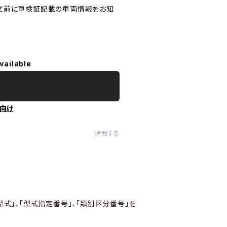
文前に車検証記載の車両情報をお知
vailable
向け
通報する
型式」、「型式指定番号」、「類別区分番号」を