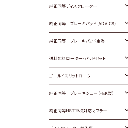
マツダ
ダイハツ
ダイハツ
日産
スズキ
日産
トヨタ
純正同等ディスクローター
三菱
マツダ
三菱
ダイハツ
日産
いすゞ
ホンダ
トヨタ
純正同等 ブレーキパッド（ADVICS）
スバル
三菱
日野
マツダ
いすゞ
ダイハツ
スズキ
ホンダ
トヨタ
純正同等 ブレーキパッド東海
日野
日野
三菱ふそう
三菱
ダイハツ
マツダ
日産
スズキ
ホンダ
トヨタ
送料無料ローター・パッドセット
三菱ふそう
三菱ふそう
その他
スバル
マツダ
三菱
ダイハツ
日産
スズキ
ホンダ
トヨタ
ゴールドスリットローター
ＢＭＷ
三菱
マツダ
いすゞ
日産
日産
ホンダ
トヨタ
純正同等 ブレーキシュー（FBK製）
スバル
三菱
ダイハツ
ダイハツ
いすゞ
スズキ
ホンダ
ホンダ
純正同等HST車検対応マフラー
スバル
マツダ
マツダ
ダイハツ
日産
スズキ
スズキ
トヨタ