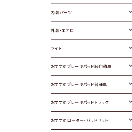
内装パーツ
トヨタ
外装・エアロ
ホンダ
トヨタ
ライト
スズキ
ホンダ
トヨタ
おすすめブレーキパッド軽自動車
日産
スズキ
スズキ
トヨタ
おすすめブレーキパッド普通車
いすゞ
日産
日産
ホンダ
トヨタ
おすすめブレーキパッドトラック
ダイハツ
いすゞ
いすゞ
スズキ
ホンダ
トヨタ
おすすめローター・パッドセット