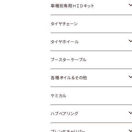
マツダ
ダイハツ
日産
スズキ
ホンダ
ホンダ
車種別専用ＨＩＤキット
三菱
マツダ
いすゞ
日産
スズキ
スズキ
トヨタ
タイヤチェーン
マツダ
スバル
三菱
ダイハツ
ダイハツ
日産
日産
タイヤホイール
レクサス
スバル
マツダ
スバル
ダイハツ
ダイハツ
トヨタ
ブースターケーブル
三菱
マツダ
マツダ
ホンダ
各種オイル＆その他
スバル
スバル
スズキ
ディーデル洗浄添加剤
ケミカル
日産
ハブベアリング
ダイハツ
トヨタ
ブレンボキャリパー