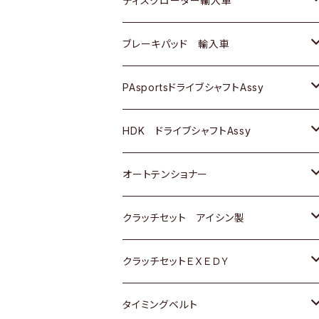
ディスクローター輸入車
三菱
三菱
マツダ
ダイハツ
日産
日産
ホンダ
ＡＵＤＩ
ブレーキパッド 輸入車
スバル
スバル
三菱
マツダ
ダイハツ
ダイハツ
スズキ
ＢＥＮＺ
ＢＥＮＺ
PAsportsドライブシャフトAssy
ＢＥＮＺ
スバル
三菱
マツダ
マツダ
日産
ＢＭＷ
ＢＭＷ
トヨタ
HDK ドライブシャフトAssy
スバル
三菱
三菱
いすゞ
GOLF
ＷＡＧＥＮ
ホンダ
スズキ
オートテンショナー
スバル
スバル
ダイハツ
ＷＡＧＥＮ
ＶＯＬＶＯ
スズキ
ダイハツ
トヨタ
クラッチセット アイシン製
マツダ
アストロ（シボレー）
日産
日産
ホンダ
クラッチセットＥＸＥＤＹ
三菱
クライスラー
ダイハツ
ホンダ
スズキ
ホンダ
タイミングベルト