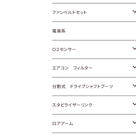
スバル
マツダ
マツダ
ダイハツ
スズキ
トヨタ
ファンベルトセット
日野
三菱
マツダ
日産
スズキ
トヨタ
電装系
スバル
三菱
ダイハツ
ダイハツ
ホンダ
Ｏ２センサー
スバル
マツダ
三菱
スズキ
トヨタ
エアコン フィルター
三菱
スバル
日産
ホンダ
トヨタ
分割式 ドライブシャフトブーツ
スバル
いすゞ
スズキ
ホンダ
トヨタ
スタビライザーリンク
ダイハツ
日産
スズキ
ホンダ
トヨタ
ロアアーム